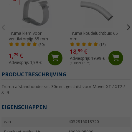
Truma klem voor
Truma koudeluchtbuis 65
ventilatorpijp 65 mm
mm
(50)
(13)
18,
€
99
1,
€
79
Adviesprijs 19,99 €
Adviesprijs 1,99 €
(€ 18,99 / 1 m)
PRODUCTBESCHRIJVING
Truma afstandhouder set 30mm, geschikt voor Mover XT / XT2 /
XT4
EIGENSCHAPPEN
ean
4052816018720
Fabrikant Artikel Nr.
60030-95000