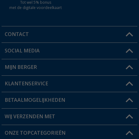
Tot wel 5% bonus
met de digitale voordeelkaart
CONTACT
SOCIAL MEDIA
Een vraag?
MIJN BERGER
Winkel vinden
KLANTENSERVICE
Mijn account
Status bestelling
BETAALMOGELIJKHEDEN
FAQ & Contact
Berger voordeelkaart
Verzendinformatie
WIJ VERZENDEN MET
Verlanglijstje
Retourneren
ONZE TOPCATEGORIEËN