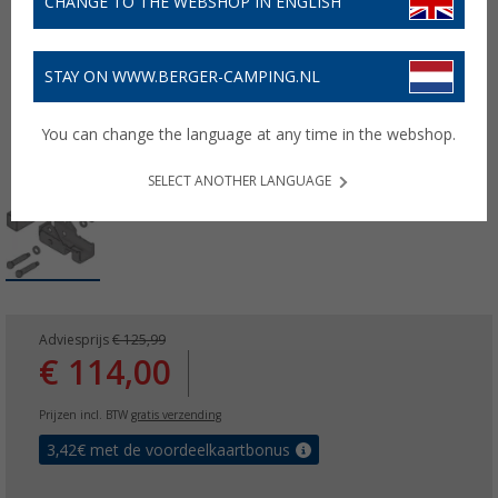
CHANGE TO THE WEBSHOP IN ENGLISH
STAY ON WWW.BERGER-CAMPING.NL
You can change the language at any time in the webshop.
SELECT ANOTHER LANGUAGE
Adviesprijs
€ 125,99
€ 114,00
Prijzen incl. BTW
gratis verzending
3,42
€ met de voordeelkaartbonus