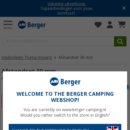
Vakantie-uitverkoop:
Topaanbiedingen voor jouw
avontuur!
Onderdelen Truma movers
Afstandset 30 mm
Afstandset 30 mm
Artikelnr: 107160
WELCOME TO THE BERGER CAMPING
WEBSHOP!
-9%
You are currently on www.berger-camping.nl.
Would you rather switch to the store in English?