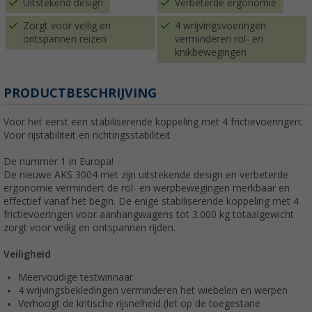
Uitstekend design
Verbeterde ergonomie
Zorgt voor veilig en
4 wrijvingsvoeringen
ontspannen reizen
verminderen rol- en
knikbewegingen
PRODUCTBESCHRIJVING
Voor het eerst een stabiliserende koppeling met 4 frictievoeringen:
Voor rijstabiliteit en richtingsstabiliteit
De nummer 1 in Europa!
De nieuwe AKS 3004 met zijn uitstekende design en verbeterde
ergonomie vermindert de rol- en werpbewegingen merkbaar en
effectief vanaf het begin. De enige stabiliserende koppeling met 4
frictievoeringen voor aanhangwagens tot 3.000 kg totaalgewicht
zorgt voor veilig en ontspannen rijden.
Veiligheid
Meervoudige testwinnaar
4 wrijvingsbekledingen verminderen het wiebelen en werpen
Verhoogt de kritische rijsnelheid (let op de toegestane