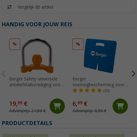
Vergelijk dit artikel
HANDIG VOOR JOUW REIS
%
%
Berger Safety universele
Berger
antidiefstalbeveiliging voor
voertuigbescherming voor
kogelkoppelingen, oranje
de aanhangerkoppeling
(20)
34,5 x 32,1 cm
19,
€
6,
€
99
99
Adviesprijs 24,99 €
Adviesprijs 9,99 €
PRODUCTDETAILS