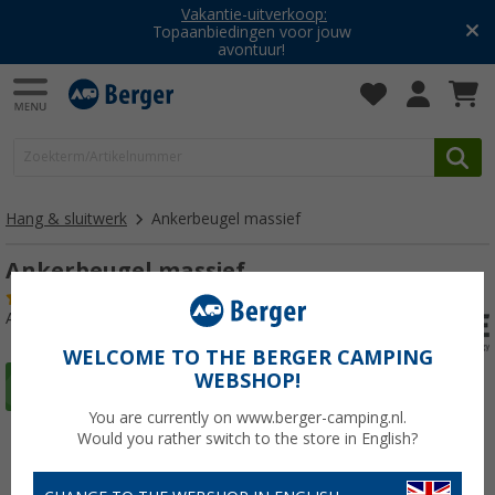
Vakantie-uitverkoop:
Topaanbiedingen voor jouw
avontuur!
Hang & sluitwerk
Ankerbeugel massief
Ankerbeugel massief
(16)
Artikelnr: 171160
WELCOME TO THE BERGER CAMPING
WEBSHOP!
You are currently on www.berger-camping.nl.
Would you rather switch to the store in English?