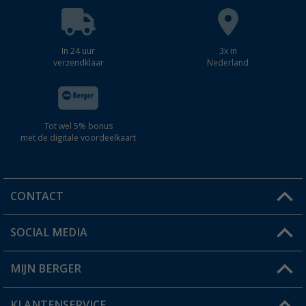
In 24 uur
3x in
verzendklaar
Nederland
Tot wel 5% bonus
met de digitale voordeelkaart
CONTACT
SOCIAL MEDIA
Een vraag?
MIJN BERGER
Winkel vinden
KLANTENSERVICE