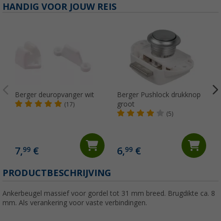
HANDIG VOOR JOUW REIS
Berger deuropvanger wit
Berger Pushlock drukknop
groot
(17)
(5)
7,
€
6,
€
99
99
(
PRODUCTBESCHRIJVING
Ankerbeugel massief voor gordel tot 31 mm breed. Brugdikte ca. 8
mm. Als verankering voor vaste verbindingen.