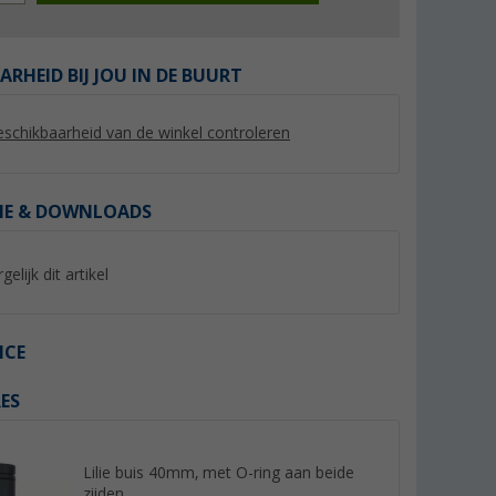
ARHEID BIJ JOU IN DE BUURT
schikbaarheid van de winkel controleren
%
%
IE & DOWNLOADS
gelijk dit artikel
rijs Ø 19
Berger TP15 Premium
Berger vulpot met f
dompelpomp voedselveilig
schenktuit 13 liter
(21)
(Mee
ICE
16,
€
19,
€
99
99
Adviesprijs 22,99 €
Adviesprijs 29,99 €
ES
Lilie buis 40mm, met O-ring aan beide
zijden