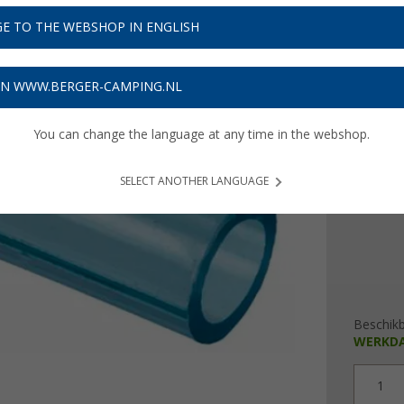
€ 3
E TO THE WEBSHOP IN ENGLISH
€ 3,99 / m
Prijzen inc
ON WWW.BERGER-CAMPING.NL
Verzeke
You can change the language at any time in the webshop.
uitvoeri
Goeder
SELECT ANOTHER LANGUAGE
Beschik
WERKD
1