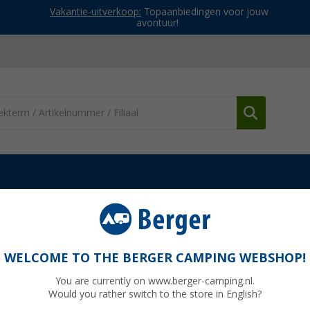
Vakantie-uitverkoop:
Topaanbiedingen voor jouw
avontuur!
angen
Lelie waterslang glashelder 10x14 mm (per meter)
 mm (per meter)
WELCOME TO THE BERGER CAMPING WEBSHOP!
You are currently on www.berger-camping.nl.
Would you rather switch to the store in English?