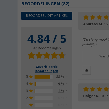
BEOORDELINGEN
(82)
BEOORDEEL DIT ARTIKEL
Andreas M.
15.
4.84 / 5
"De slang maakt 
redelijk."
82 Beoordelingen
Waarde
Geverifieerde
beoordelingen
5
88 %
4
9 %
3
4 %
Holger K.
10.06
2
0 %
1
0 %