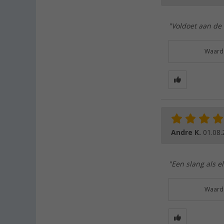
"Voldoet aan de
Waarde
Andre K.
01.08.
"Een slang als e
Waarde