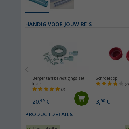
HANDIG VOOR JOUW REIS
Berger tankbevestigings-set
Schroefdop
luxus
(7)
(7)
20,
€
3,
€
99
90
PRODUCTDETAILS
Voedselveilig