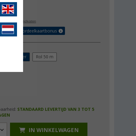
,99
l. BTW
plus verzendkosten
r tot 5% voordeelkaartbonus
ng
en per meter
Rol 50 m
baarheid:
STANDAARD LEVERTIJD VAN 3 TOT 5
AGEN
IN WINKELWAGEN