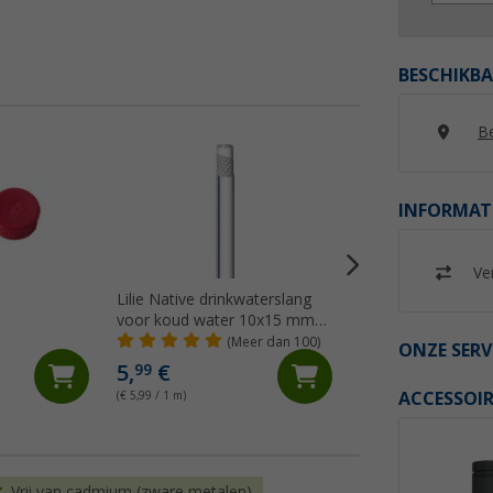
BESCHIKBA
Be
INFORMAT
Ver
Lilie Native drinkwaterslang
Lilie spiraalslang g
voor koud water 10x15 mm
mm
(per meter)
(Meer dan 100)
(99)
ONZE SERV
5,
€
5,
€
99
99
ACCESSOIR
(€ 5,99 / 1 m)
(€ 5,99 / 1 m)
Vrij van cadmium (zware metalen)