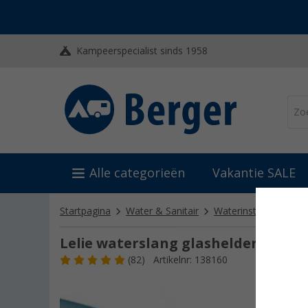
Kampeerspecialist sinds 1958
Alle categorieën
Vakantie SALE
Startpagina
Water & Sanitair
Waterinstallatie
Sl
Lelie waterslang glashelder 10x14
(82)
Artikelnr: 138160