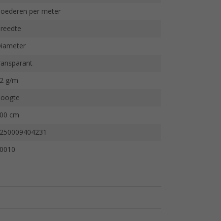
oederen per meter
reedte
iameter
ransparant
2 g/m
oogte
00 cm
250009404231
0010