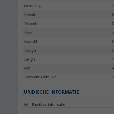
uitvoering
G
Breedte
B
Diameter
D
Kleur
t
Gewicht
9
Hoogte
H
Lengte
1
ean
4
Fabrikant Artikel Nr.
8
JURIDISCHE INFORMATIE
Fabrikant informatie