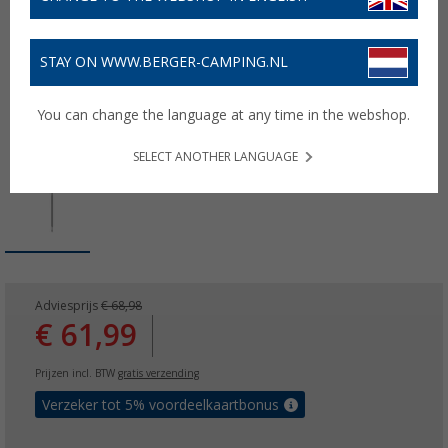
STAY ON WWW.BERGER-CAMPING.NL
You can change the language at any time in the webshop.
SELECT ANOTHER LANGUAGE
Adviesprijs
€ 68,98
€ 61,99
Prijzen incl. BTW
gratis verzending
Verzeker tot 5% voordeelkaartbonus