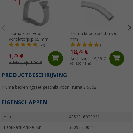
Truma klem voor
Truma koudeluchtbuis 65
ventilatorpijp 65 mm
mm
(50)
(13)
18,
€
99
1,
€
79
Adviesprijs 19,99 €
Adviesprijs 1,99 €
(€ 18,99 / 1 m)
PRODUCTBESCHRIJVING
Truma bedieningsset geschikt voor Truma S 5002
EIGENSCHAPPEN
ean
4052816029221
Fabrikant Artikel Nr.
30090-00041