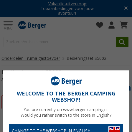
Vakantie-uitverkoop:
Topaanbiedingen voor jouw
avontuur!
Onderdelen Truma gastoevoer
Bedieningsset S5002
Bedieningsset S5002
Artikelnr: 119763
WELCOME TO THE BERGER CAMPING
WEBSHOP!
-10%
You are currently on www.berger-camping.nl.
Would you rather switch to the store in English?
CHANGE TO THE WEBSHOP IN ENGLISH