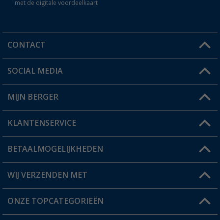
met de digitale voordeelkaart
CONTACT
SOCIAL MEDIA
Een vraag?
MIJN BERGER
Winkel vinden
KLANTENSERVICE
Mijn account
Status bestelling
BETAALMOGELIJKHEDEN
FAQ & Contact
Berger voordeelkaart
Verzendinformatie
WIJ VERZENDEN MET
Verlanglijstje
Retourneren
ONZE TOPCATEGORIEËN
Catalogus