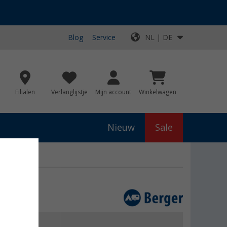
Blog
Service
NL | DE
Filialen
Verlanglijstje
Mijn account
Winkelwagen
Nieuw
Sale
js
€ 19,99