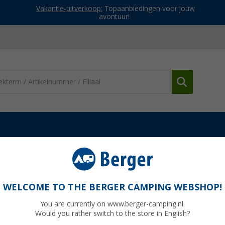
Vakantie-uitverkoop:
Topaanbiedingen voor jouw
avontuur!
Viskrukjes
Berger Iseo inklapbare kruk
WELCOME TO THE BERGER CAMPING WEBSHOP!
You are currently on www.berger-camping.nl.
Would you rather switch to the store in English?
Adviespri