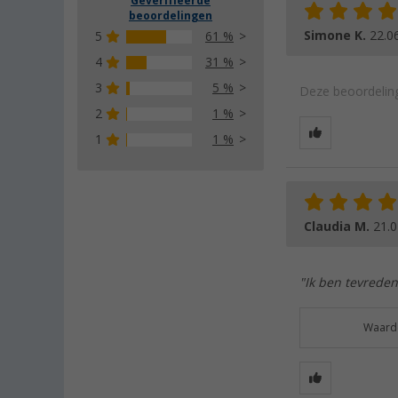
Geverifieerde
beoordelingen
Simone K.
22.0
5
61 %
4
31 %
3
5 %
Deze beoordeling
2
1 %
1
1 %
Claudia M.
21.0
"Ik ben tevreden
Waarde