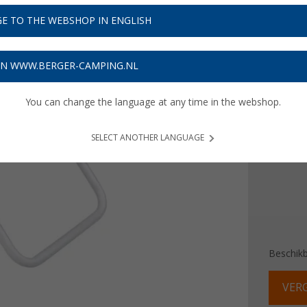
€ 1
E TO THE WEBSHOP IN ENGLISH
Prijzen inc
Verzeke
ON WWW.BERGER-CAMPING.NL
You can change the language at any time in the webshop.
Kleur
SELECT ANOTHER LANGUAGE
Beschik
VERG