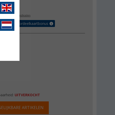
6,99
l. BTW
plus verzendkosten
r tot 5% voordeelkaartbonus
baarheid:
UITVERKOCHT
ELIJKBARE ARTIKELEN