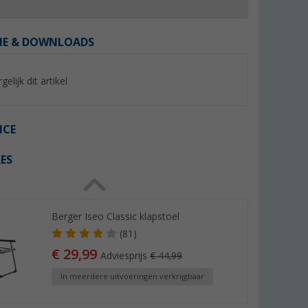
IE & DOWNLOADS
gelijk dit artikel
%
%
ICE
ES
oetenbank
Berger Tesino XL klapstoel
Berger Siena voet
inklapbaar blauw
(Meer dan 100)
(64)
Berger Iseo Classic klapstoel
79,
€
24,
€
99
99
(81)
Adviesprijs 109,- €
Adviesprijs 29,99 €
€ 29,99
Adviesprijs
€ 44,99
In meerdere uitvoeringen verkrijgbaar