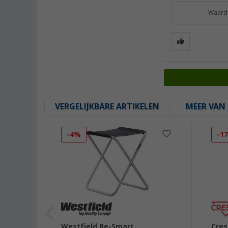
Waarde
VERGELIJKBARE ARTIKELEN
MEER VAN 
-4%
-1
xe
Westfield Be-Smart
Cres