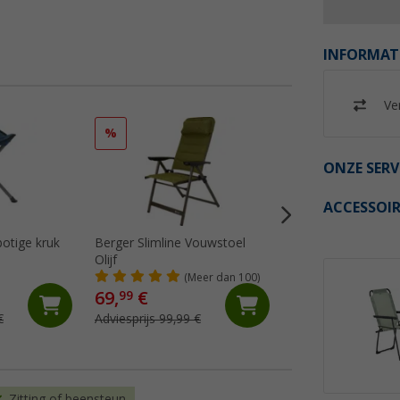
INFORMAT
Ver
%
%
ONZE SERV
ACCESSOIR
potige kruk
Berger Slimline Vouwstoel
Berger Slimline v
Olijf
olijf
(Meer dan 100)
(72)
69,
€
29,
€
99
99
€
Adviesprijs 99,99 €
Adviesprijs 39,99 €
Zitting of beensteun