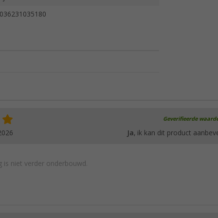
036231035180
Geverifieerde waard
2026
Ja
, ik kan dit product aanbev
 is niet verder onderbouwd.