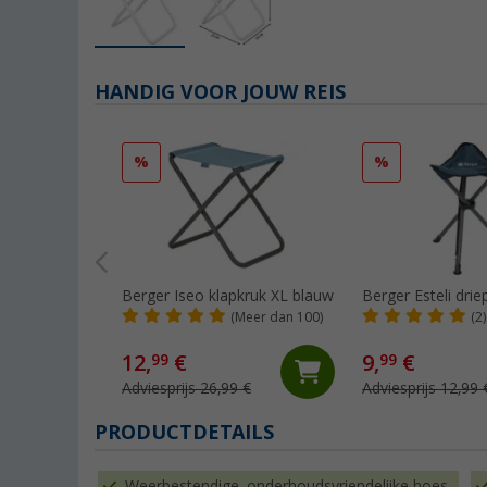
HANDIG VOOR JOUW REIS
%
%
Berger Iseo klapkruk XL blauw
Berger Esteli drie
(Meer dan 100)
(2)
12,
€
9,
€
99
99
Adviesprijs 26,99 €
Adviesprijs 12,99 
PRODUCTDETAILS
Weerbestendige, onderhoudsvriendelijke hoes