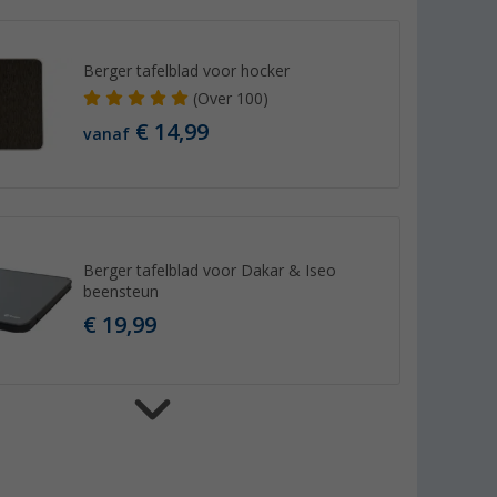
Berger tafelblad voor hocker
(
Over
100)
€ 14,99
vanaf
Berger tafelblad voor Dakar & Iseo
beensteun
€ 19,99
Camptime Venus vrijstaande keuken /
universele tent