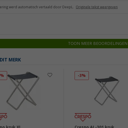
ring werd automatisch vertaald door DeepL.
Originele tekst weergeven
TOON MEER BEOORDELINGEN
DIT MERK
7%
-3%
po kruk XL
Crespo AL-301 kruk