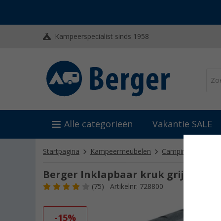
Kampeerspecialist sinds 1958
Alle categorieën
Vakantie SALE
Startpagina
Kampeermeubelen
Campingstoelen
Berger Inklapbaar kruk grijs
(75)
Artikelnr: 728800
-15%