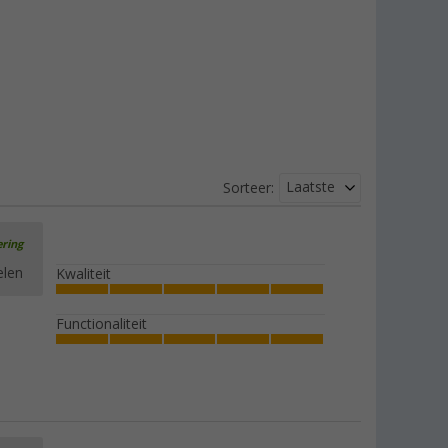
(52)
€ 89,99
Adviesprijs
€ 119,00
Laatste
Sorteer:
ering
elen
Kwaliteit
Functionaliteit