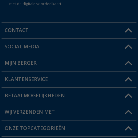
met de digitale voordeelkaart
CONTACT
SOCIAL MEDIA
Een vraag?
MIJN BERGER
Winkel vinden
KLANTENSERVICE
Mijn account
Status bestelling
BETAALMOGELIJKHEDEN
FAQ & Contact
Berger voordeelkaart
Verzendinformatie
WIJ VERZENDEN MET
Verlanglijstje
Retourneren
ONZE TOPCATEGORIEËN
Catalogus