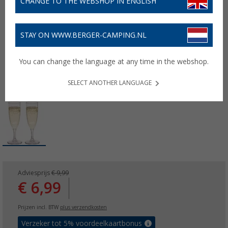
CHANGE TO THE WEBSHOP IN ENGLISH
STAY ON WWW.BERGER-CAMPING.NL
You can change the language at any time in the webshop.
SELECT ANOTHER LANGUAGE
Adviesprijs
€ 9,99
€ 6,99
Prijzen incl. BTW
plus verzendkosten
Verzeker tot 5% voordeelkaartbonus