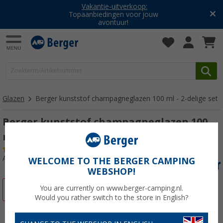
Vakantie-uitverkoop:
Topaanbiedingen voor jouw
avontuur!
Glazen
Berger kunststof champagneglazen 100 ml - 2-delige set
Berger kunststof champagneglazen 100
ml - 2-delige set
(34)
Artikelnr: 429730
WELCOME TO THE BERGER CAMPING
WEBSHOP!
You are currently on www.berger-camping.nl.
-30%
Would you rather switch to the store in English?