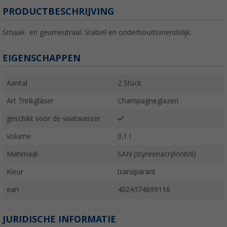
PRODUCTBESCHRIJVING
Smaak- en geurneutraal. Stabiel en onderhoudsvriendelijk.
EIGENSCHAPPEN
Aantal
2 Stück
Art Trinkgläser
Champagneglazen
geschikt voor de vaatwasser
volume
0,1 l
Materiaal
SAN (styreenacrylonitril)
Kleur
transparant
ean
4024374699116
JURIDISCHE INFORMATIE