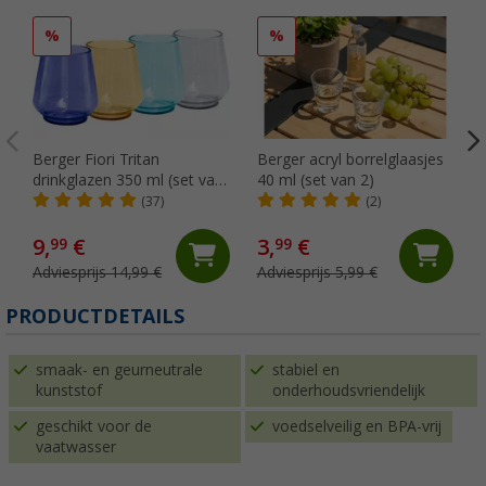
%
%
Berger Fiori Tritan
Berger acryl borrelglaasjes
drinkglazen 350 ml (set van
40 ml (set van 2)
4)
(37)
(2)
9,
€
3,
€
99
99
Adviesprijs 14,99 €
Adviesprijs 5,99 €
PRODUCTDETAILS
smaak- en geurneutrale
stabiel en
kunststof
onderhoudsvriendelijk
geschikt voor de
voedselveilig en BPA-vrij
vaatwasser