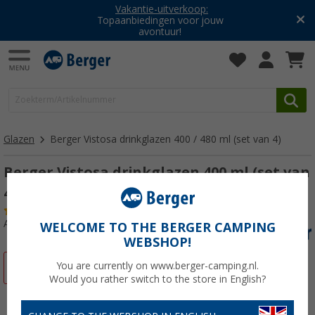
Vakantie-uitverkoop:
Topaanbiedingen voor jouw
avontuur!
Glazen
Berger Vistosa drinkglazen 400 / 480 ml (set van 4)
Berger Vistosa drinkglazen 400 ml (set van
4)
(5)
Artikelnr: 465914
WELCOME TO THE BERGER CAMPING
WEBSHOP!
You are currently on www.berger-camping.nl.
-53%
Would you rather switch to the store in English?