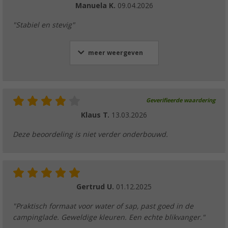
Manuela K.
09.04.2026
(8)
€ 29,99
"Stabiel en stevig"
Adviesprijs
€ 44,99
meer weergeven
Camplife macramé onderzetter 2 stuks.
(3)
Geverifieerde waardering
€ 4,99
Klaus T.
13.03.2026
vanaf
Adviesprijs
€ 9,99
Deze beoordeling is niet verder onderbouwd.
Berger Houten bestekset 16 stuks voor 4 p
Gertrud U.
01.12.2025
(4)
€ 24,99
Adviesprijs
€ 34,99
"Praktisch formaat voor water of sap, past goed in de
campinglade. Geweldige kleuren. Een echte blikvanger."