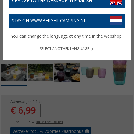
CHANGE TO THE WEBSHOP IN ENGLISH
STAY ON WWW.BERGER-CAMPING.NL
You can change the language at any time in the webshop.
SELECT ANOTHER LANGUAGE
Adviesprijs
€ 14,99
€ 6,99
Prijzen incl. BTW
plus verzendkosten
Verzeker tot 5% voordeelkaartbonus