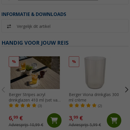
INFORMATIE & DOWNLOADS
Vergelijk dit artikel
HANDIG VOOR JOUW REIS
%
%
Berger Stripes acryl
Berger Viona drinkglas 300
drinkglazen 410 ml (set van
ml crème
2)
(3)
(2)
6,
€
3,
€
99
99
Adviesprijs 10,99 €
Adviesprijs 5,99 €