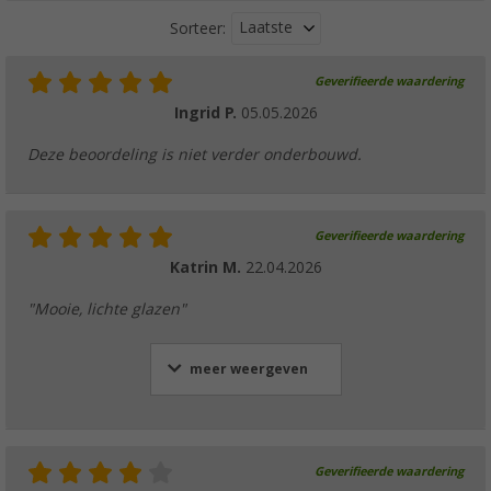
Laatste
Sorteer:
Geverifieerde waardering
Berger siliconen dekselset, 4-delig, voor gl
Ingrid P.
05.05.2026
€ 3,99
Adviesprijs
€ 4,99
Deze beoordeling is niet verder onderbouwd.
In meerdere uitvoeringen verkrijgbaar
Geverifieerde waardering
Katrin M.
22.04.2026
Berger Woola vilten opbergbak voor 6 of 12
"Mooie, lichte glazen"
€ 5,99
Adviesprijs
€ 6,99
meer weergeven
Geverifieerde waardering
Camplife Izma RPET servies 12-delig voor 