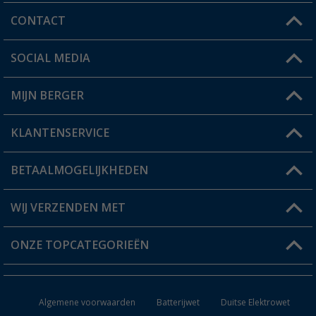
CONTACT
SOCIAL MEDIA
Een vraag?
MIJN BERGER
Winkel vinden
KLANTENSERVICE
Mijn account
Status bestelling
BETAALMOGELIJKHEDEN
FAQ & Contact
Berger voordeelkaart
Verzendinformatie
WIJ VERZENDEN MET
Verlanglijstje
Retourneren
ONZE TOPCATEGORIEËN
Catalogus
Camper en caravan accessoires
Dealer worden
Algemene voorwaarden
Batterijwet
Duitse Elektrowet
Keukenaccessoires