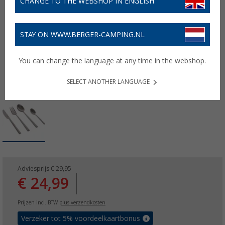
CHANGE TO THE WEBSHOP IN ENGLISH
STAY ON WWW.BERGER-CAMPING.NL
You can change the language at any time in the webshop.
SELECT ANOTHER LANGUAGE
Adviesprijs
€ 29,95
€ 24,99
Prijzen incl. BTW
plus verzendkosten
Verzeker tot 5% voordeelkaartbonus