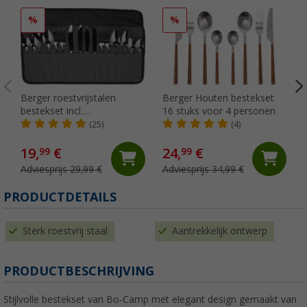
%
%
Berger roestvrijstalen
Berger Houten bestekset
bestekset incl.
16 stuks voor 4 personen
opbergtas16-delig.
(25)
(4)
19,
€
24,
€
99
99
Adviesprijs 29,99 €
Adviesprijs 34,99 €
PRODUCTDETAILS
Sterk roestvrij staal
Aantrekkelijk ontwerp
PRODUCTBESCHRIJVING
Stijlvolle bestekset van Bo-Camp met elegant design gemaakt van