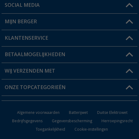
SOCIAL MEDIA
Een vraag?
MIJN BERGER
Winkel vinden
KLANTENSERVICE
Mijn account
Status bestelling
BETAALMOGELIJKHEDEN
FAQ & Contact
Berger voordeelkaart
Verzendinformatie
WIJ VERZENDEN MET
Verlanglijstje
Retourneren
ONZE TOPCATEGORIEËN
Catalogus
Camper en caravan accessoires
Dealer worden
Algemene voorwaarden
Batterijwet
Duitse Elektrowet
Keukenaccessoires
Bedrijfsgegevens
Gegevensbescherming
Herroepingsrecht
Toegankelijkheid
Cookie-instellingen
Campingmeubilair