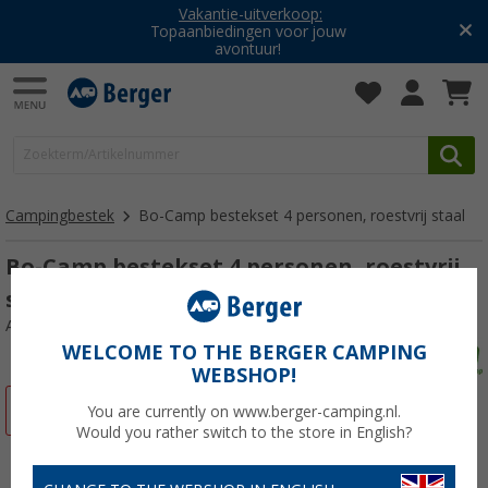
Vakantie-uitverkoop:
Topaanbiedingen voor jouw
avontuur!
Campingbestek
Bo-Camp bestekset 4 personen, roestvrij staal
Bo-Camp bestekset 4 personen, roestvrij
staal
Artikelnr: 673059
WELCOME TO THE BERGER CAMPING
WEBSHOP!
-16%
You are currently on www.berger-camping.nl.
Would you rather switch to the store in English?