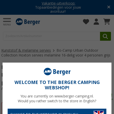
Vakantie-uitverkoop:
Topaanbiedingen voor jouw
avontuur!
Kunststof & melamine servies
Bo-Camp Urban Outdoor
Collection Hoxton servies melamine 16-delig voor 4 personen grijs
Bo-Camp Urban Outdoor Collection
Hoxton servies melamine 16-delig voor 4
personen grijs
WELCOME TO THE BERGER CAMPING
WEBSHOP!
Artikelnr: 846489
You are currently on www.berger-camping.nl.
Would you rather switch to the store in English?
-15%