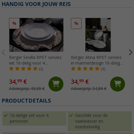
HANDIG VOOR JOUW REIS
%
%
Berger Sevilla RPET servies
Berger Atina RPET servies
wit 16-delig voor 4
in marmerdesign 16-delig
personen
voor 4 personen
(2)
(3)
34,
€
34,
€
99
99
Adviesprijs 49,99 €
Adviesprijs 54,99 €
PRODUCTDETAILS
16-delige set voor 4
Geschikt voor de
personen
vaatwasser en
voedselveilig.