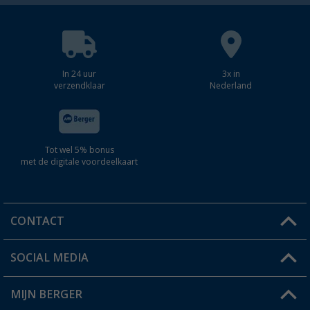
In 24 uur
3x in
verzendklaar
Nederland
Tot wel 5% bonus
met de digitale voordeelkaart
CONTACT
SOCIAL MEDIA
Een vraag?
MIJN BERGER
Winkel vinden