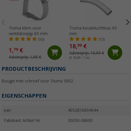
Truma klem voor
Truma koudeluchtbuis 65
ventilatorpijp 65 mm
mm
(50)
(13)
18,
€
99
1,
€
79
Adviesprijs 19,99 €
Adviesprijs 1,99 €
(€ 18,99 / 1 m)
PRODUCTBESCHRIJVING
Bougie met schroef voor Truma 5002
EIGENSCHAPPEN
ean
4052816004044
Fabrikant Artikel Nr.
30050-08600