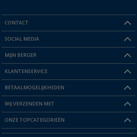
CONTACT
SOCIAL MEDIA
Een vraag?
MIJN BERGER
Winkel vinden
KLANTENSERVICE
Mijn account
Status bestelling
BETAALMOGELIJKHEDEN
FAQ & Contact
Berger voordeelkaart
Verzendinformatie
WIJ VERZENDEN MET
Verlanglijstje
Retourneren
ONZE TOPCATEGORIEËN
Catalogus
Camper en caravan accessoires