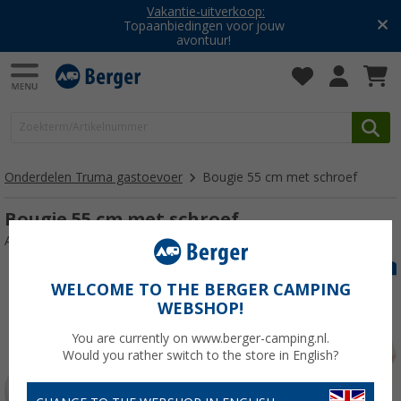
Vakantie-uitverkoop:
Topaanbiedingen voor jouw
avontuur!
Onderdelen Truma gastoevoer
Bougie 55 cm met schroef
Bougie 55 cm met schroef
Artikelnr: 114733
WELCOME TO THE BERGER CAMPING
WEBSHOP!
You are currently on www.berger-camping.nl.
Would you rather switch to the store in English?