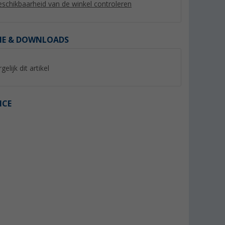
schikbaarheid van de winkel controleren
IE & DOWNLOADS
%
gelijk dit artikel
ICE
 rubber
Rondsel & beugel Verbinding
Scharnier voor ver
versnellingsbak
(3)
(10)
14,
€
99
29,
€
99
Adviesprijs 16,99 €