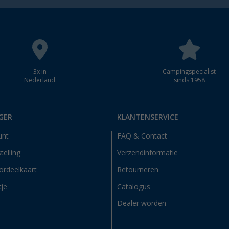
3x in
Campingspecialist
Nederland
sinds 1958
GER
KLANTENSERVICE
unt
FAQ & Contact
telling
Verzendinformatie
ordeelkaart
Retourneren
tje
Catalogus
Dealer worden