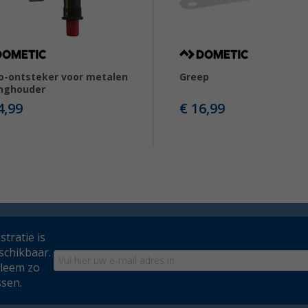
o-ontsteker voor metalen
Greep
inghouder
4,99
€ 16,99
tratie is
schikbaar.
bleem zo
ssen.