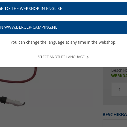
€ 4
E TO THE WEBSHOP IN ENGLISH
Prijzen inc
Verzeke
ON WWW.BERGER-CAMPING.NL
You can change the language at any time in the webshop.
SELECT ANOTHER LANGUAGE
Beschik
WERKD
1
BESCHIKBA