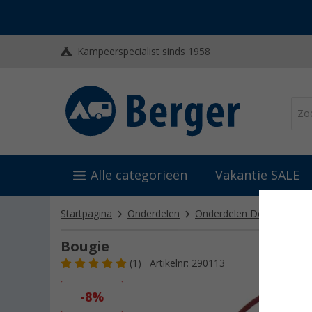
Kampeerspecialist sinds 1958
Alle categorieën
Vakantie SALE
Startpagina
Onderdelen
Onderdelen Dometic
O
Bougie
(1)
Artikelnr: 290113
-8%