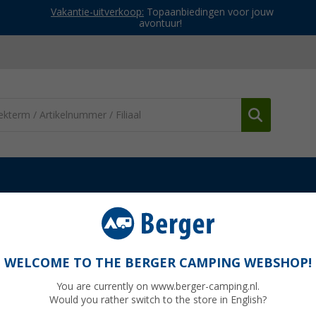
Vakantie-uitverkoop:
Topaanbiedingen voor jouw
avontuur!
nderdelen Dometic barbecues
Bougie
WELCOME TO THE BERGER CAMPING WEBSHOP!
You are currently on www.berger-camping.nl.
Would you rather switch to the store in English?
normaal