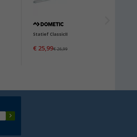
Statief ClassicII
Stati
€ 25,99
€ 28
€ 26,99