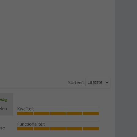
Laatste
Sorteer:
ering
elen
Kwaliteit
Functionaliteit
ste