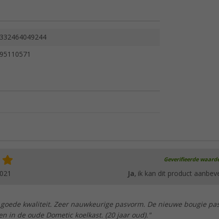
332464049244
95110571
Geverifieerde waard
2021
Ja
, ik kan dit product aanbev
, goede kwaliteit. Zeer nauwkeurige pasvorm. De nieuwe bougie pa
 in de oude Dometic koelkast. (20 jaar oud)."