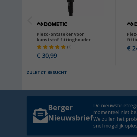
Piezo-ontsteker voor
Piez
kunststof fittinghouder
fitt
€ 2
(1)
99
€ 30,99
ZULETZT BESUCHT
De nieuwsbriefregis
Berger
momenteel niet be
Nieuwsbrief
We zullen het pro
snel mogelijk oplo