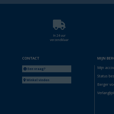
In 24 uur
verzendklaar
CONTACT
MIJN BER
Mijn acco
Een vraag?
Status bes
Winkel vinden
Berger vo
Verlanglijs