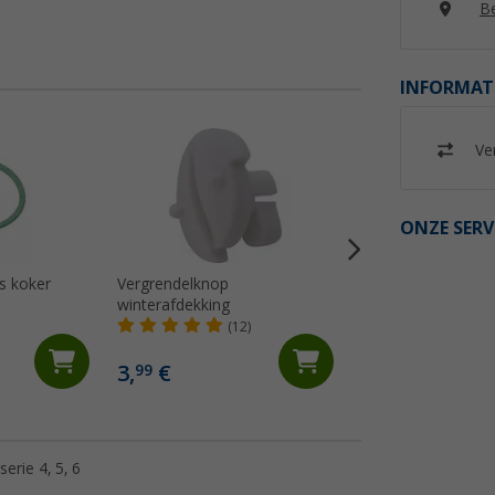
Be
INFORMAT
Ver
ONZE SERV
vs koker
Vergrendelknop
Glazen koepel met
winterafdekking
Mini Heki
(12)
(8)
3,
€
115,- €
99
rie 4, 5, 6