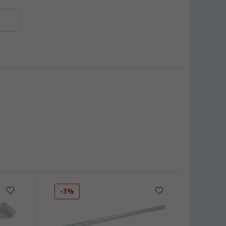
-3%
-4%