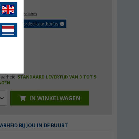
4,99
l. BTW
plus verzendkosten
r tot 5% voordeelkaartbonus
baarheid:
STANDAARD LEVERTIJD VAN 3 TOT 5
AGEN
IN WINKELWAGEN
ARHEID BIJ JOU IN DE BUURT