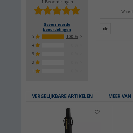
1 Beoordelingen
Waarde
Geverifieerde
beoordelingen
5
100 %
4
0 %
3
0 %
2
0 %
1
0 %
VERGELIJKBARE ARTIKELEN
MEER VAN 