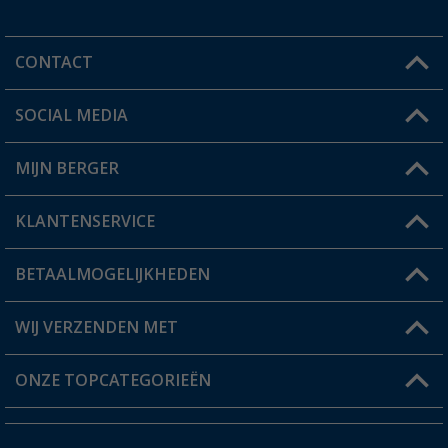
CONTACT
SOCIAL MEDIA
Een vraag?
MIJN BERGER
Winkel vinden
KLANTENSERVICE
Mijn account
Status bestelling
BETAALMOGELIJKHEDEN
FAQ & Contact
Berger voordeelkaart
Verzendinformatie
WIJ VERZENDEN MET
Verlanglijstje
Retourneren
ONZE TOPCATEGORIEËN
Catalogus
Camper en caravan accessoires