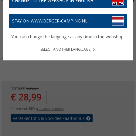
CHANGE TO THE WEBSHOP IN ENGLISH
STAY ON WWW.BERGER-CAMPING.NL
You can change the language at any time in the webshop.
SELECT ANOTHER LANGUAGE
normaal
€ 30,27
€ 28,99
Prijzen incl. BTW
plus verzendkosten
Verzeker tot 5% voordeelkaartbonus