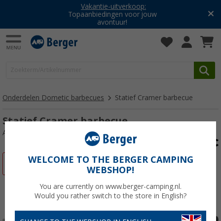
Vakantie-uitverkoop:
Topaanbiedingen voor jouw
avontuur!
Onderdelen Dometic barbecues
Statief Cramer barbecue
Statief Cramer barbecue
Artikelnr: 115843
WELCOME TO THE BERGER CAMPING
-4%
WEBSHOP!
You are currently on www.berger-camping.nl.
Would you rather switch to the store in English?