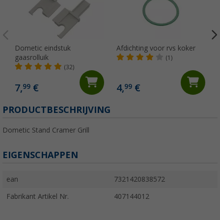
Dometic eindstuk
Afdichting voor rvs koker
gaasrolluik
(1)
(32)
7,
€
4,
€
99
99
PRODUCTBESCHRIJVING
Dometic Stand Cramer Grill
EIGENSCHAPPEN
ean
7321420838572
Fabrikant Artikel Nr.
407144012