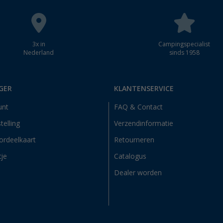
3x in
Campingspecialist
Nederland
sinds 1958
GER
KLANTENSERVICE
unt
FAQ & Contact
telling
Verzendinformatie
ordeelkaart
Retourneren
tje
Catalogus
Dealer worden