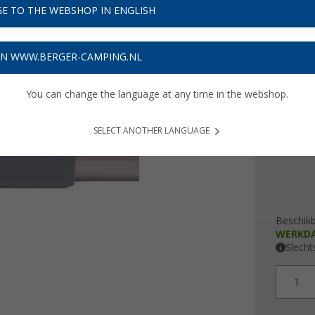
€ 7
E TO THE WEBSHOP IN ENGLISH
Prijzen inc
Verzeke
ON WWW.BERGER-CAMPING.NL
You can change the language at any time in the webshop.
uitvoeri
25 m
SELECT ANOTHER LANGUAGE
Beschik
WERKD
Slecht
1