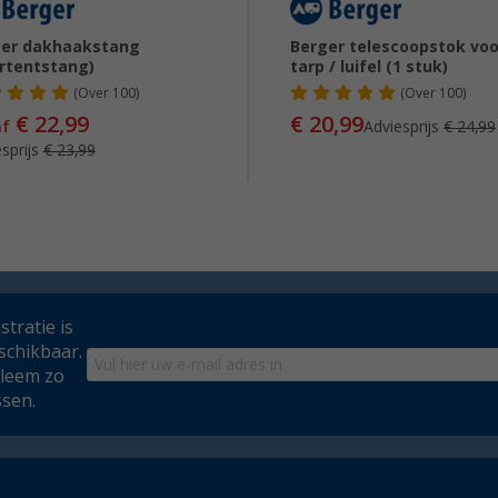
ger dakhaakstang
Berger telescoopstok voo
rtentstang)
tarp / luifel (1 stuk)
(
Over
100)
(
Over
100)
€ 22,99
€ 20,99
af
Adviesprijs
€ 24,99
sprijs
€ 23,99
tratie is
schikbaar.
bleem zo
ssen.