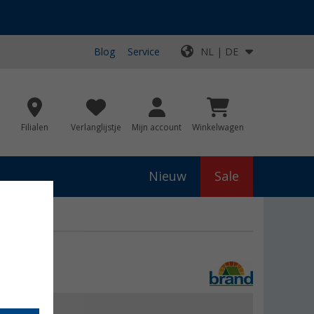
Blog
Service
NL | DE
Filialen
Verlanglijstje
Mijn account
Winkelwagen
Nieuw
Sale
stuk