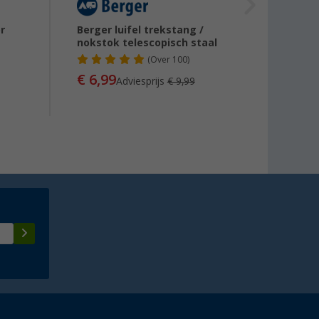
r
Berger luifel trekstang /
Berger
nokstok telescopisch staal
(
Over
100)
€ 6,99
€ 6,
Adviesprijs
€ 9,99