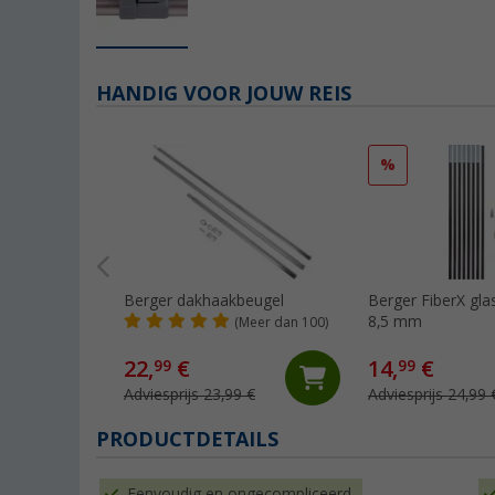
HANDIG VOOR JOUW REIS
%
Berger dakhaakbeugel
Berger FiberX gla
8,5 mm
(Meer dan 100)
22,
€
14,
€
99
99
Adviesprijs 23,99 €
Adviesprijs 24,99 
PRODUCTDETAILS
Eenvoudig en ongecompliceerd