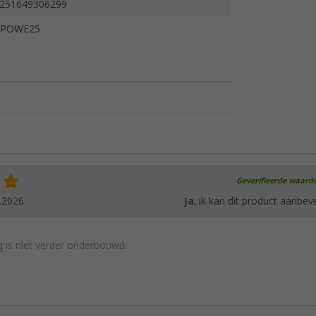
251649306299
ZPOWE25
Geverifieerde waard
.2026
Ja
, ik kan dit product aanbev
 is niet verder onderbouwd.