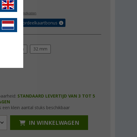
,99
l. BTW
plus verzendkosten
r tot 5% voordeelkaartbonus
ng
m
28 mm
32 mm
baarheid:
STANDAARD LEVERTIJD VAN 3 TOT 5
AGEN
s een klein aantal stuks beschikbaar
IN WINKELWAGEN