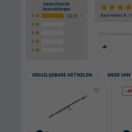
Geverifieerde
beoordelingen
Karl-Heinz R.
0
5
100 %
4
0 %
3
0 %
Deze beoordeling
2
0 %
1
0 %
VERGELIJKBARE ARTIKELEN
MEER VAN 
-4