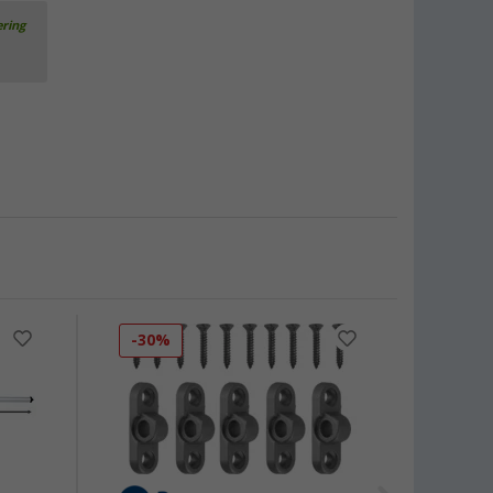
ering
-30%
-22