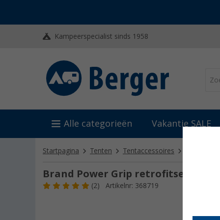
Kampeerspecialist sinds 1958
Alle categorieën
Vakantie SALE
Startpagina
Tenten
Tentaccessoires
Tentstang
Brand Power Grip retrofitset snel
(2)
Artikelnr: 368719