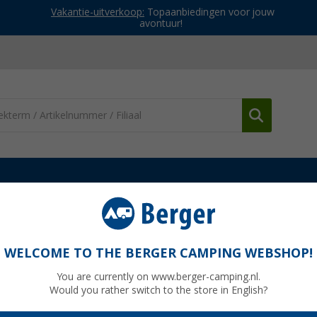
Vakantie-uitverkoop:
Topaanbiedingen voor jouw
avontuur!
en & toebehoren
Brand Power Grip retrofitset snelspansysteem 1 
spansysteem 25 mm 1 stuk
WELCOME TO THE BERGER CAMPING WEBSHOP!
You are currently on www.berger-camping.nl.
Would you rather switch to the store in English?