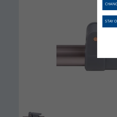
CHANG
STAY 