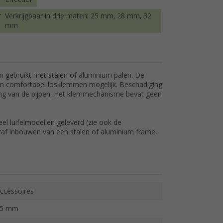
Verkrijgbaar in drie maten: 25 mm, 28 mm, 32
mm
 gebruikt met stalen of aluminium palen. De
en comfortabel losklemmen mogelijk. Beschadiging
ming van de pijpen. Het klemmechanisme bevat geen
eel luifelmodellen geleverd (zie ook de
eraf inbouwen van een stalen of aluminium frame,
ccessoires
25 mm