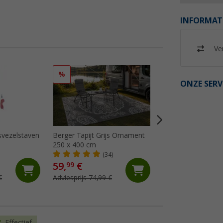
INFORMAT
Ver
%
%
ONZE SERV
svezelstaven
Berger Tapijt Grijs Ornament
Berger Tapijt Gre
250 x 400 cm
250x400 cm
(34)
(24)
59,
€
64,
€
99
99
€
Adviesprijs 74,99 €
Adviesprijs 74,99 €
Effectief