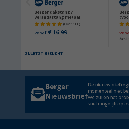
t
Berger dakstang /
Ber
verandastang metaal
(voo
(
Over
100)
€ 16,99
s
€ 9,99
vanaf
van
Advie
ZULETZT BESUCHT
De nieuwsbriefregis
Berger
momenteel niet be
Nieuwsbrief
We zullen het pro
snel mogelijk oplo