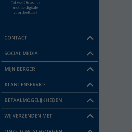
Tot wel 5% bonus
met de digitale
voordeelkaart
CONTACT
SOCIAL MEDIA
Een vraag?
MIJN BERGER
Winkel vinden
KLANTENSERVICE
Mijn account
Status bestelling
BETAALMOGELIJKHEDEN
FAQ & Contact
Berger voordeelkaart
Verzendinformatie
WIJ VERZENDEN MET
Verlanglijstje
Retourneren
ONZE TOPCATEGORIEËN