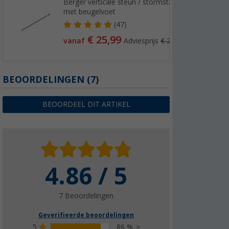
Berger verticale steun / stormstang - staal
met beugelvoet
(47)
€ 25,99
vanaf
Adviesprijs
€ 28,99
BEOORDELINGEN
(7)
BEOORDEEL DIT ARTIKEL
4.86 / 5
7 Beoordelingen
Geverifieerde beoordelingen
5
86 %