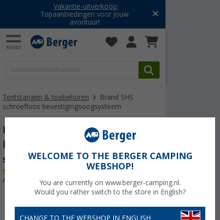
Vakantie-uitverkoop:
Topaanbiedingen voor jouw
avontuur!
Tentstangen & toebehoren
Brand SHS
schroefloos bevestigingsoogsysteem
Brand SHS schroefloos
bevestigingsoogsysteem - 3
WELCOME TO THE BERGER CAMPING
stuks
WEBSHOP!
(7)
Artikelnr: 445089
You are currently on www.berger-camping.nl.
Would you rather switch to the store in English?
CHANGE TO THE WEBSHOP IN ENGLISH