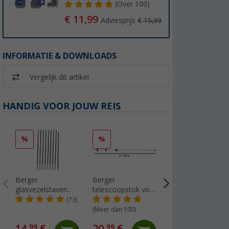
(
Over
100)
€ 11,99
Adviesprijs
€ 15,99
INFORMATIE & DOWNLOADS
Vergelijk dit artikel
HANDIG VOOR JOUW REIS
%
%
%
Berger
Berger
Berger Tapijt Grijs
glasvezelstaven
telescoopstok voor
Ornament 250 x
8mm
tarp / luifel (1 stuk)
600 cm
(73)
(37
(Meer dan 100)
14,
€
20,
€
84,
€
99
99
99