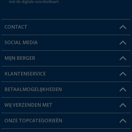
met de digitale voordeelkaart
CONTACT
SOCIAL MEDIA
Een vraag?
MIJN BERGER
Winkel vinden
KLANTENSERVICE
Mijn account
Status bestelling
BETAALMOGELIJKHEDEN
FAQ & Contact
Berger voordeelkaart
Verzendinformatie
WIJ VERZENDEN MET
Verlanglijstje
Retourneren
ONZE TOPCATEGORIEËN
Catalogus