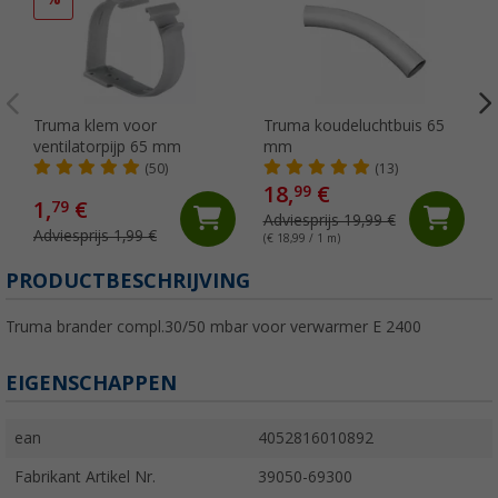
Truma klem voor
Truma koudeluchtbuis 65
ventilatorpijp 65 mm
mm
(50)
(13)
18,
€
99
1,
€
79
Adviesprijs 19,99 €
Adviesprijs 1,99 €
(€ 18,99 / 1 m)
PRODUCTBESCHRIJVING
Truma brander compl.30/50 mbar voor verwarmer E 2400
EIGENSCHAPPEN
ean
4052816010892
Fabrikant Artikel Nr.
39050-69300