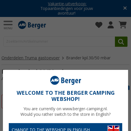
Vakantie-uitverkoop:
Topaanbiedingen voor jouw
avontuur!
Onderdelen Truma gastoevoer
Brander kpl.30/50 mbar
Brander kpl.30/50 mbar
Artikelnr: 105513
WELCOME TO THE BERGER CAMPING
WEBSHOP!
-12%
You are currently on www.berger-camping.nl.
Would you rather switch to the store in English?
CHANGE TO THE WEBSHOP IN ENGLISH