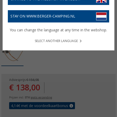
STAY ON WWW.BERGER-CAMPING.NL
You can change the language at any time in the webshop.
SELECT ANOTHER LANGUAGE
Adviesprijs
€ 156,98
€ 138,00
Prijzen incl. BTW
gratis verzending
4,14
€ met de voordeelkaartbonus