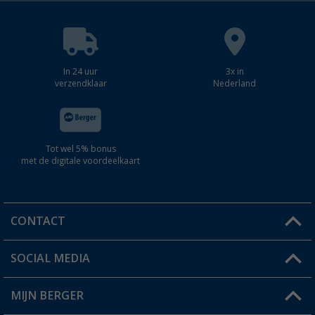
In 24 uur
3x in
verzendklaar
Nederland
Tot wel 5% bonus
met de digitale voordeelkaart
CONTACT
SOCIAL MEDIA
Een vraag?
MIJN BERGER
Winkel vinden