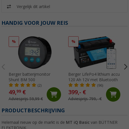
Vergelijk dit artikel
HANDIG VOOR JOUW REIS
%
%
Berger batterijmonitor
Berger LifePo4 lithium accu
Shunt BM 500
120 Ah 12V met Bluetooth
(2)
(96)
49,
€
399,- €
99
Adviesprijs 59,99 €
Adviesprijs 799,- €
PRODUCTBESCHRIJVING
Helemaal nieuw op de markt is de
MT iQ Basic
van BÜTTNER
ELEKTRONIK.