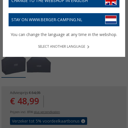
CHANGE TO THE WEBSHOP IN ENGLISH
STAY ON WWW.BERGER-CAMPING.NL
You can change the language at any time in the webshop.
SELECT ANOTHER LANGUAGE
Adviesprijs
€ 54,95
€ 48,99
Prijzen incl. BTW
plus verzendkosten
Verzeker tot 5% voordeelkaartbonus