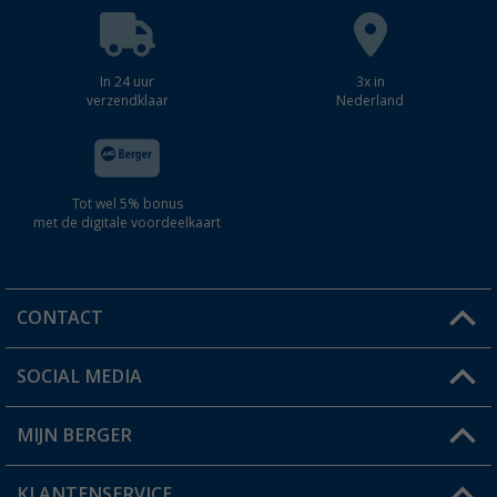
In 24 uur
3x in
verzendklaar
Nederland
Tot wel 5% bonus
met de digitale voordeelkaart
CONTACT
SOCIAL MEDIA
Een vraag?
MIJN BERGER
Winkel vinden
KLANTENSERVICE