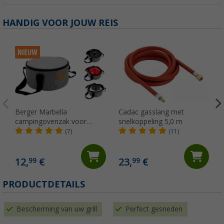
HANDIG VOOR JOUW REIS
Berger Marbella
Cadac gasslang met
campingovenzak voor
snelkoppeling 5,0 m
Omnia Classic, Maxi, Enders
(7)
(11)
Vamo, Roadbacker
12,
€
23,
€
99
99
PRODUCTDETAILS
Bescherming van uw grill
Perfect gesneden