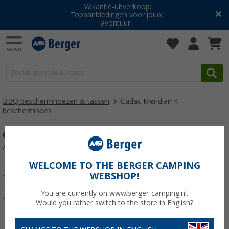
Vakantie-uitverkoop:
Topaanbiedingen voor jouw
avontuur!
BBQ beschermhoezen & tassen
Cadac Meridian 4
beschermhoes
Cadac Meridian 4 beschermhoes
Artikelnr: 521960
WELCOME TO THE BERGER CAMPING
WEBSHOP!
-10%
You are currently on www.berger-camping.nl.
Would you rather switch to the store in English?