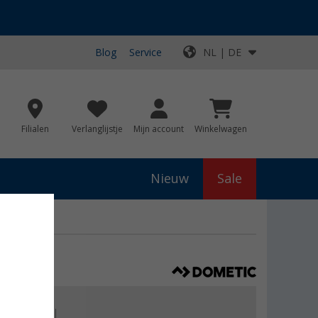
Blog
Service
NL | DE
Filialen
Verlanglijstje
Mijn account
Winkelwagen
Nieuw
Sale
js
€ 835,00