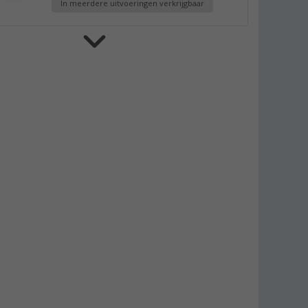
In meerdere uitvoeringen verkrijgbaar
Dometic Rainprotect zijwand
(2)
€ 231,-
vanaf
Adviesprijs
€
329,00
Dometic Sunprotect zijwand
€ 185,-
vanaf
Adviesprijs
€
255,00