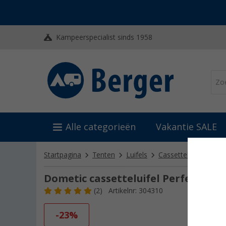
Kampeerspecialist sinds 1958
Alle categorieën
Vakantie SALE
Startpagina
Tenten
Luifels
Cassetteluifels
Do
Dometic cassetteluifel PerfectWall
(2)
Artikelnr: 304310
-23%