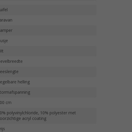
uifel
aravan
amper
usje
it
evelbreedte
eeslengte
egelbare helling
tormafspanning
00 cm
0% polyvinylchloride, 10% polyester met
oorzichtige acryl coating
rijs