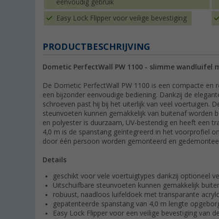
eenvoudig gebruik
Easy Lock Flipper voor veilige bevestiging
PRODUCTBESCHRIJVING
Dometic PerfectWall PW 1100 - slimme wandluifel 
De Dometic PerfectWall PW 1100 is een compacte en ro
een bijzonder eenvoudige bediening. Dankzij de elegant
schroeven past hij bij het uiterlijk van veel voertuigen.
steunvoeten kunnen gemakkelijk van buitenaf worden be
en polyester is duurzaam, UV-bestendig en heeft een tra
4,0 m is de spanstang geïntegreerd in het voorprofiel
door één persoon worden gemonteerd en gedemontee
Details
geschikt voor vele voertuigtypes dankzij optioneel v
Uitschuifbare steunvoeten kunnen gemakkelijk buite
robuust, naadloos luifeldoek met transparante acryl
gepatenteerde spanstang van 4,0 m lengte opgeborge
Easy Lock Flipper voor een veilige bevestiging van 