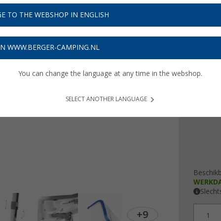
€ 6
E TO THE WEBSHOP IN ENGLISH
Prijzen inc
19,17
€
ON WWW.BERGER-CAMPING.NL
Lengte
You can change the language at any time in the webshop.
260 c
450 c
SELECT ANOTHER LANGUAGE
Beschik
WERKD
Slecht
+9
1