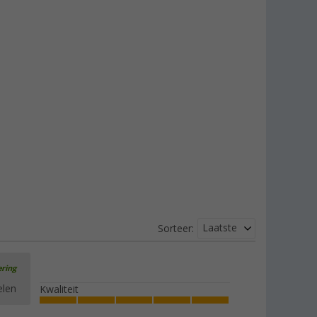
Laatste
Sorteer:
ering
elen
Kwaliteit