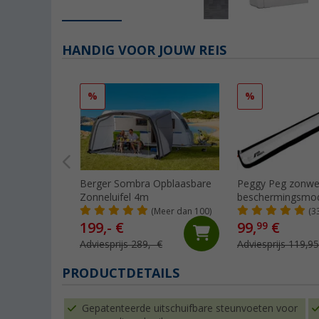
HANDIG VOOR JOUW REIS
%
%
Berger Sombra Opblaasbare
Peggy Peg zonwe
Zonneluifel 4m
beschermingsmo
SunBreak zwart
(Meer dan 100)
(3
199,- €
99,
€
99
Adviesprijs 289,- €
Adviesprijs 119,95
PRODUCTDETAILS
Gepatenteerde uitschuifbare steunvoeten voor