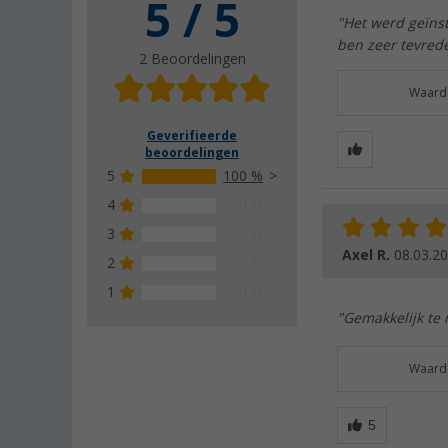
5 / 5
"Het werd geïnst
ben zeer tevred
2 Beoordelingen
Waarde
Geverifieerde
beoordelingen
5
100 %
4
0 %
3
0 %
Axel R.
08.03.2
2
0 %
1
0 %
"Gemakkelijk te
Waarde