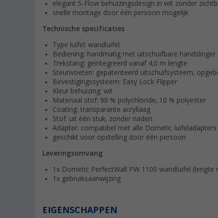
elegant S-Flow behuizingsdesign in wit zonder zicht
snelle montage door één persoon mogelijk
Technische specificaties
Type luifel: wandluifel
Bediening: handmatig met uitschuifbare handslinger
Trekstang: geïntegreerd vanaf 4,0 m lengte
Steunvoeten: gepatenteerd uitschuifsysteem, opgebo
Bevestigingssysteem: Easy Lock Flipper
Kleur behuizing: wit
Materiaal stof: 90 % polychloride, 10 % polyester
Coating: transparante acryllaag
Stof: uit één stuk, zonder naden
Adapter: compatibel met alle Dometic luifeladapters
geschikt voor opstelling door één persoon
Leveringsomvang
1x Dometic PerfectWall PW 1100 wandluifel (lengte 
1x gebruiksaanwijzing
EIGENSCHAPPEN