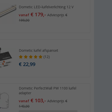
Dometic LED-luifelverlichting 12 V
€ 179,-
vanaf
Adviesprijs
€
199,00
Dometic luifel afspanset
(12)
€ 22,99
Dometic PerfectWall PW 1100 luifel
adapter
€ 103,-
vanaf
Adviesprijs
€
140,00