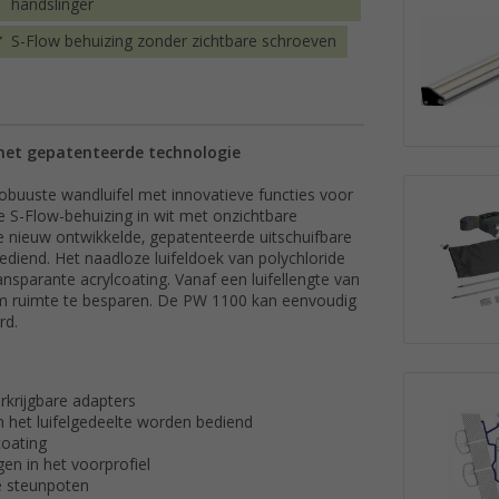
handslinger
S-Flow behuizing zonder zichtbare schroeven
met gepatenteerde technologie
buuste wandluifel met innovatieve functies voor
e S-Flow-behuizing in wit met onzichtbare
 De nieuw ontwikkelde, gepatenteerde uitschuifbare
diend. Het naadloze luifeldoek van polychloride
nsparante acrylcoating. Vanaf een luifellengte van
 om ruimte te besparen. De PW 1100 kan eenvoudig
rd.
erkrijgbare adapters
n het luifelgedeelte worden bediend
coating
n in het voorprofiel
de steunpoten