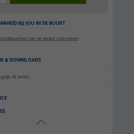
ARHEID BIJ JOU IN DE BUURT
schikbaarheid van de winkel controleren
%
%
IE & DOWNLOADS
gelijk dit artikel
 Pro
Berger Vela UV-tent / luifel
Berger Sombra Air 
 3 m
Voorwand met raa
(77)
(3)
44,
€
74,
€
99
99
ICE
Adviesprijs 59,99 €
Adviesprijs 119,- €
ES