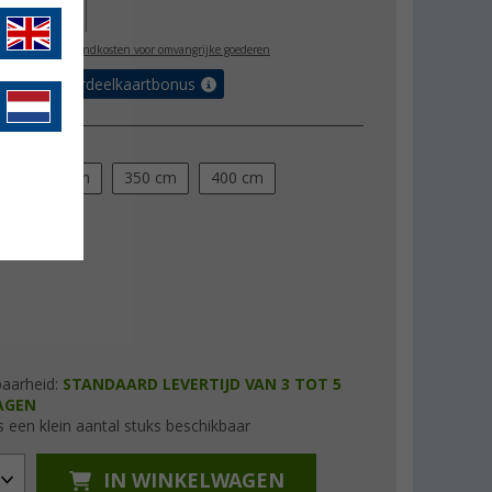
39,00
l. BTW
plus verzendkosten voor omvangrijke goederen
 met de voordeelkaartbonus
m
300 cm
350 cm
400 cm
m
baarheid:
STANDAARD LEVERTIJD VAN 3 TOT 5
AGEN
s een klein aantal stuks beschikbaar
IN WINKELWAGEN