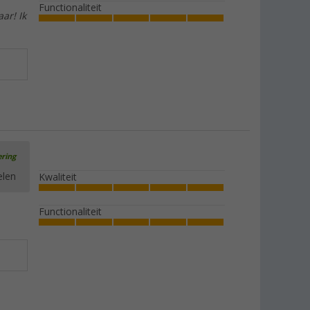
Functionaliteit
ar! Ik
ering
elen
Kwaliteit
Functionaliteit