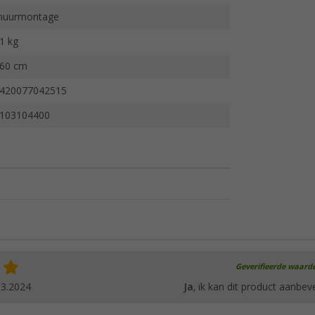
uurmontage
1 kg
60 cm
420077042515
103104400
Geverifieerde waard
03.2024
Ja
, ik kan dit product aanbev