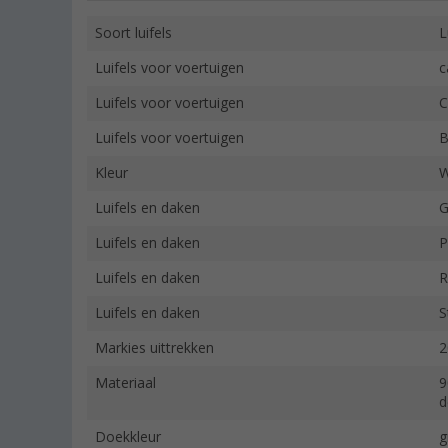
Soort luifels
L
Luifels voor voertuigen
c
Luifels voor voertuigen
C
Luifels voor voertuigen
B
Kleur
W
Luifels en daken
G
Luifels en daken
P
Luifels en daken
R
Luifels en daken
S
Markies uittrekken
2
Materiaal
9
d
Doekkleur
g