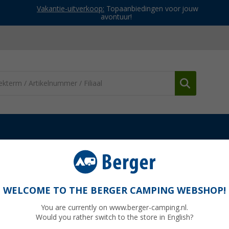
Vakantie-uitverkoop:
Topaanbiedingen voor jouw
avontuur!
metic cassetteluifel PerfectWall PW 1100 Wit / Horizon Grey
 PW 1100 Wit / Horizon Grey 260cm
WELCOME TO THE BERGER CAMPING WEBSHOP!
You are currently on www.berger-camping.nl.
Would you rather switch to the store in English?
Adviespri