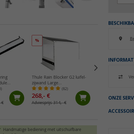
BESCHIKBA
Be
%
%
INFORMAT
Ver
ring
Thule Rain Blocker G2 luifel-
Berger Sombra Air
dule
zijwand Large
Opblaasbare luifel
montagehoogte 2,45 - 2,64m
3)
(82)
(7)
uitval luifel 3m
268,- €
269,- €
ONZE SERV
 €
Adviesprijs 314,- €
Adviesprijs 309,- €
ACCESSOIR
Handmatige bediening met uitschuifbare