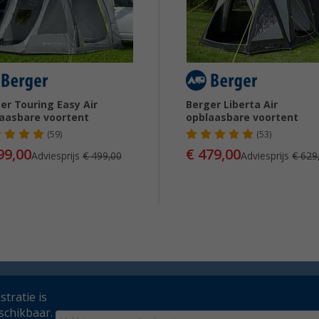
er Touring Easy Air
Berger Liberta Air
aasbare voortent
opblaasbare voortent
(59)
(53)
99,00
€ 479,00
Adviesprijs
€ 499,00
Adviesprijs
€ 629
tratie is
schikbaar.