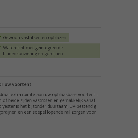
Gewoon vastritsen en opblazen
Waterdicht met geïntegreerde
binnenzonwering en gordijnen
oor uw voortent
draai extra ruimte aan uw opblaasbare voortent -
 of beide zijden vastritsen en gemakkelijk vanaf
lyester is het bijzonder duurzaam, UV-bestendig
gordijnen en een soepel lopende rail zorgen voor