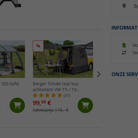
Be
INFORMAT
Mo
%
%
Ver
ONZE SERV
300 luifel
Berger Tonale rear bus
Camptime Venus vr
achtertent VW T5 / T6
keuken / universel
antraciet/zwart
(37)
(52)
99,
€
89,
€
99
99
€
Adviesprijs 119,- €
Adviesprijs 119,- €