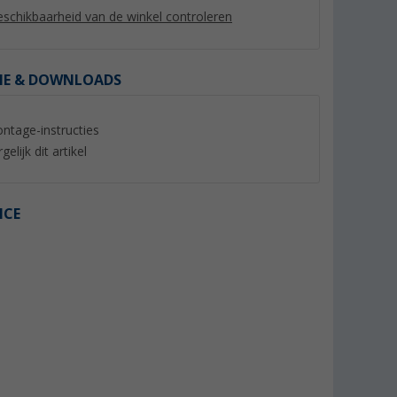
schikbaarheid van de winkel controleren
IE & DOWNLOADS
ntage-instructies
%
%
gelijk dit artikel
ICE
ijstaande
Berger Touring Easy
Werp-omkleedcabi
e tent
busvoortent
(Mee
(11)
189,- €
39,
€
99
Adviesprijs 219,- €
Adviesprijs 49,99 €