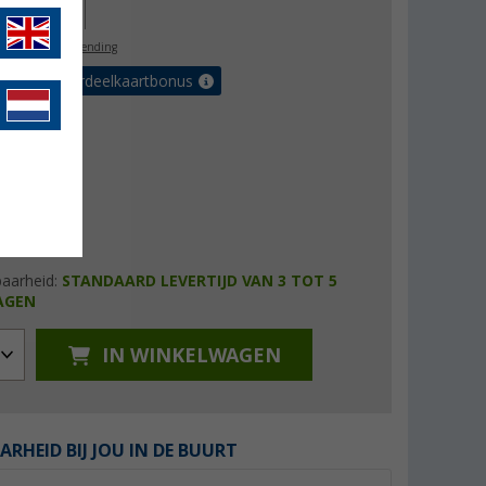
09,00
l. BTW
gratis verzending
 met de voordeelkaartbonus
baarheid:
STANDAARD LEVERTIJD VAN 3 TOT 5
AGEN
IN WINKELWAGEN
ARHEID BIJ JOU IN DE BUURT