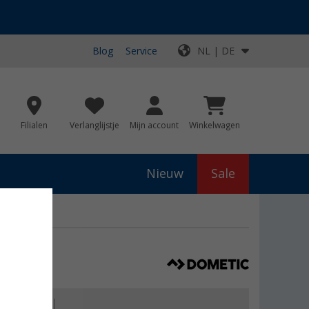
Blog
Service
NL | DE
Filialen
Verlanglijstje
Mijn account
Winkelwagen
Nieuw
Sale
are luifel