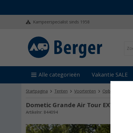
Kampeerspecialist sinds 1958
Alle categorieën
Vakantie SALE
Startpagina
Tenten
Voortenten
Opblaasbare vo
Dometic Grande Air Tour EXT L/H S 
Artikelnr: 844094