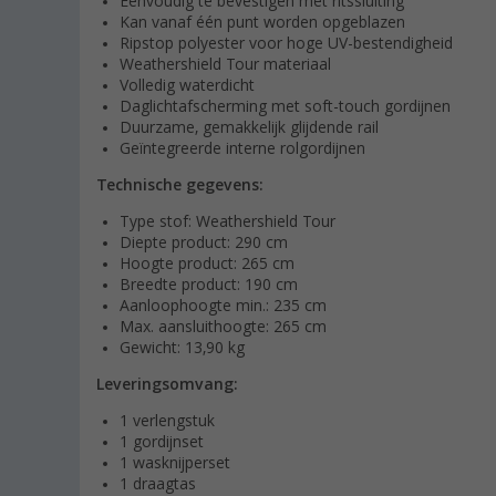
Eenvoudig te bevestigen met ritssluiting
Kan vanaf één punt worden opgeblazen
Ripstop polyester voor hoge UV-bestendigheid
Weathershield Tour materiaal
Volledig waterdicht
Daglichtafscherming met soft-touch gordijnen
Duurzame, gemakkelijk glijdende rail
Geïntegreerde interne rolgordijnen
Technische gegevens:
Type stof: Weathershield Tour
Diepte product: 290 cm
Hoogte product: 265 cm
Breedte product: 190 cm
Aanloophoogte min.: 235 cm
Max. aansluithoogte: 265 cm
Gewicht: 13,90 kg
Leveringsomvang:
1 verlengstuk
1 gordijnset
1 wasknijperset
1 draagtas