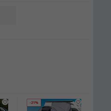
-21%
-10