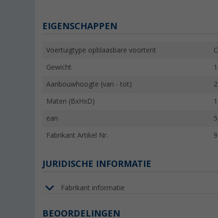
EIGENSCHAPPEN
Voertuigtype opblaasbare voortent
C
Gewicht
1
Aanbouwhoogte (van - tot)
2
Maten (BxHxD)
1
ean
5
Fabrikant Artikel Nr.
9
JURIDISCHE INFORMATIE
Fabrikant informatie
BEOORDELINGEN