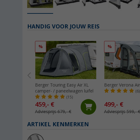
HANDIG VOOR JOUW REIS
%
%
Berger Touring Easy Air XL
Berger Verona Air 
camper- / paneelwagen luifel
(6)
(15)
459,- €
499,- €
Adviesprijs 679,- €
Adviesprijs 599,- 
ARTIKEL KENMERKEN