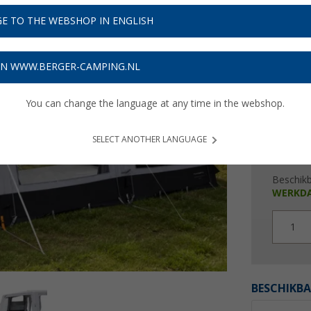
€ 6
E TO THE WEBSHOP IN ENGLISH
Prijzen inc
18,27
€
ON WWW.BERGER-CAMPING.NL
You can change the language at any time in the webshop.
SELECT ANOTHER LANGUAGE
Beschik
WERKD
1
BESCHIKBA