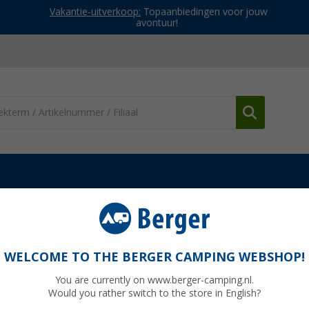
Vakantie-uitverkoop:
Topaanbiedingen voor jouw
avontuur!
ortenten
Dometic Grande Air Tour EXT L/H S uitbouw voor opblaasb
uitbouw voor opblaasbare luifel
WELCOME TO THE BERGER CAMPING WEBSHOP!
You are currently on www.berger-camping.nl.
Would you rather switch to the store in English?