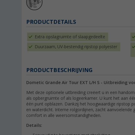
PRODUCTDETAILS
Extra opslagruimte of slaapgedeelte
Duurzaam, UV-bestendig ripstop polyester
PRODUCTBESCHRIJVING
Dometic Grande Air Tour EXT L/H S - Uitbreiding v
Met deze optionele uitbreiding creëert u in een handom
als opbergruimte of als logeerkamer. U kunt het aan één
één punt opblazen. Dankzij het hoogwaardige ripstop po
en waterdicht. Interne rolgordijnen, zacht aanvoelende 
comfort in alle weersomstandigheden.
Details: