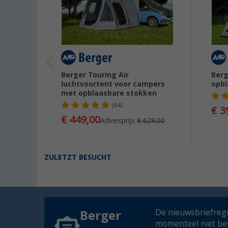
ertent
Berger Touring Air
Berg
luchtvoortent voor campers
opbl
met opblaasbare stokken
(64)
€ 3
29,00
€ 449,00
Adviesprijs
€ 629,00
ZULETZT BESUCHT
De nieuwsbriefregis
Berger
momenteel niet be