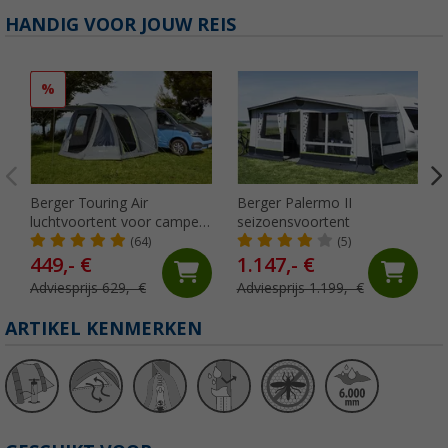
HANDIG VOOR JOUW REIS
%
Berger Touring Air
Berger Palermo II
luchtvoortent voor campers
seizoensvoortent
met opblaasbare stokken
(64)
(5)
449,- €
1.147,- €
Adviesprijs 629,- €
Adviesprijs 1.199,- €
ARTIKEL KENMERKEN