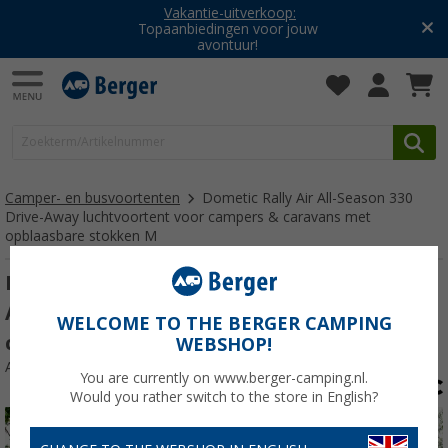
Vakantie-uitverkoop:
Topaanbiedingen voor jouw
avontuur!
Camper- en busvoortenten
Dometic Rally Air All-Season 330
Drive-Away luchtvoortent voor campers & caravans met
opblaasbare stokken M
Dometic Rally Air All-Season 330 Drive-
Away luchtvoortent voor campers &
WELCOME TO THE BERGER CAMPING
caravans met opblaasbare stokken
WEBSHOP!
Artikelnr: 343310
You are currently on www.berger-camping.nl.
Would you rather switch to the store in English?