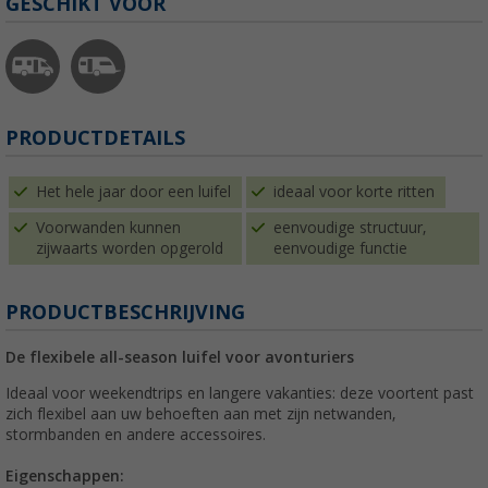
GESCHIKT VOOR
PRODUCTDETAILS
Het hele jaar door een luifel
ideaal voor korte ritten
Voorwanden kunnen
eenvoudige structuur,
zijwaarts worden opgerold
eenvoudige functie
PRODUCTBESCHRIJVING
De flexibele all-season luifel voor avonturiers
Ideaal voor weekendtrips en langere vakanties: deze voortent past
zich flexibel aan uw behoeften aan met zijn netwanden,
stormbanden en andere accessoires.
Eigenschappen: