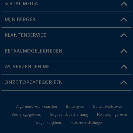
SOCIAL MEDIA
Een vraag?
MIJN BERGER
Winkel vinden
KLANTENSERVICE
Mijn account
Status bestelling
BETAALMOGELIJKHEDEN
FAQ & Contact
Berger voordeelkaart
Verzendinformatie
WIJ VERZENDEN MET
Verlanglijstje
Retourneren
ONZE TOPCATEGORIEËN
Catalogus
Camper en caravan accessoires
Dealer worden
Algemene voorwaarden
Batterijwet
Duitse Elektrowet
Keukenaccessoires
Bedrijfsgegevens
Gegevensbescherming
Herroepingsrecht
Toegankelijkheid
Cookie-instellingen
Campingmeubilair