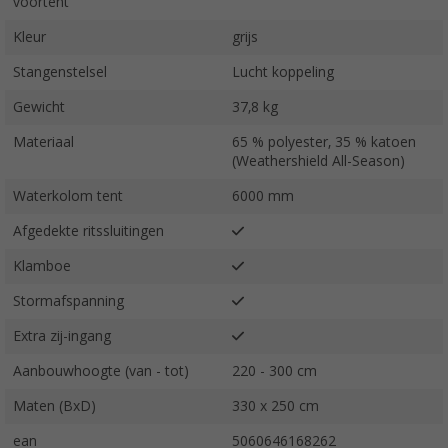
voortent
Kleur
grijs
Stangenstelsel
Lucht koppeling
Gewicht
37,8 kg
Materiaal
65 % polyester, 35 % katoen
(Weathershield All-Season)
Waterkolom tent
6000 mm
Afgedekte ritssluitingen
Klamboe
Stormafspanning
Extra zij-ingang
Aanbouwhoogte (van - tot)
220 - 300 cm
Maten (BxD)
330 x 250 cm
ean
5060646168262