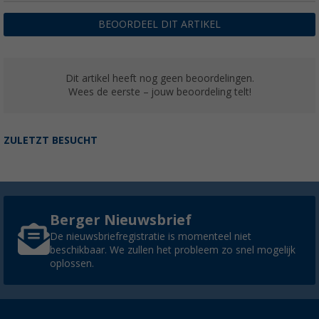
BEOORDEEL DIT ARTIKEL
Dit artikel heeft nog geen beoordelingen.
Wees de eerste – jouw beoordeling telt!
ZULETZT BESUCHT
Berger Nieuwsbrief
De nieuwsbriefregistratie is momenteel niet
beschikbaar. We zullen het probleem zo snel mogelijk
oplossen.