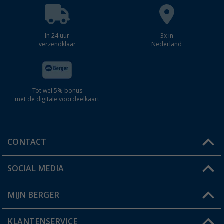
In 24 uur
3x in
verzendklaar
Nederland
Tot wel 5% bonus
met de digitale voordeelkaart
CONTACT
SOCIAL MEDIA
Een vraag?
MIJN BERGER
Winkel vinden
KLANTENSERVICE
Mijn account