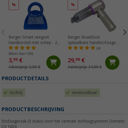
%
%
Berger Smart veegset
Berger RoadDust
handborstel met schep - 2-
oplaadbare handstofzuiger
delige set
met USB, 200 ml
(4)
(Meer dan 100)
3,
€
29,
€
99
99
Adviesprijs 5,99 €
Adviesprijs 34,99 €
PRODUCTDETAILS
Stofvrij
Verwisselbaar
PRODUCTBESCHRIJVING
Stofzuigerzak (5 stuks) voor het centrale stofzuigsysteem Dometic
CV 1004