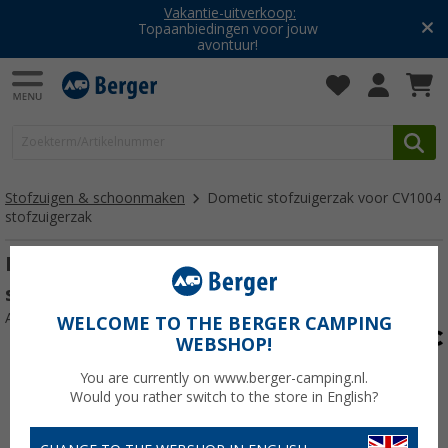
Vakantie-uitverkoop:
Topaanbiedingen voor jouw
avontuur!
Stofzuigen & schoonmaken
Dometic stofzuigerzak voor CV1004
stofzuigerzak
Dometic stofzuigerzak voor CV1004
stofzuigerzak
Artikelnr: 380365
WELCOME TO THE BERGER CAMPING
WEBSHOP!
You are currently on www.berger-camping.nl.
Would you rather switch to the store in English?