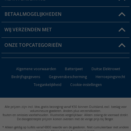
Status bestelling
BETAALMOGELIJKHEDEN
FAQ & Contact
Berger voordeelkaart
Verzendinformatie
WIJ VERZENDEN MET
Verlanglijstje
Retourneren
ONZE TOPCATEGORIEËN
Catalogus
Camper en caravan accessoires
Dealer worden
Algemene voorwaarden
Batterijwet
Duitse Elektrowet
Keukenaccessoires
Bedrijfsgegevens
Gegevensbescherming
Herroepingsrecht
Toegankelijkheid
Cookie-instellingen
Campingmeubilair
Campingtoiletten
Alle prijzen zijn incl. btw, gratis bezorging vanaf €50 binnen Duitsland, excl. toeslag voor
Inbouwkachels
volumineuze goederen. Anders plus verzendkosten.
fouten en omissies voorbehouden. Illustraties vergelijkbaar. Alleen zolang de voorraad strekt.
De doorgestreepte prijzen komen overeen met de vorige prijs bij Berger.
Accu's
* Alleen geldig op luifels vanaf €800 waarde van de goederen. Niet cumuleerbaar met andere