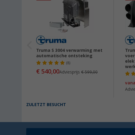
aneel
Truma S 3004 verwarming met
Trum
automatische ontsteking
voer
elek
(8)
wer
€ 540,00
Adviesprijs
€ 599,00
van
Advie
ZULETZT BESUCHT