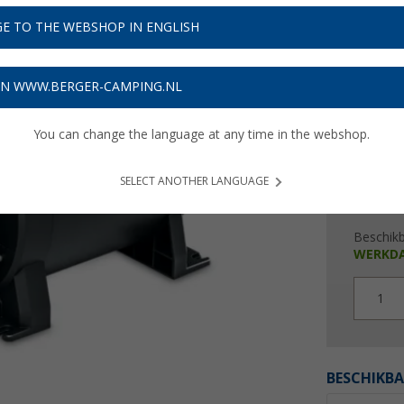
€ 2
E TO THE WEBSHOP IN ENGLISH
Prijzen inc
116,15
ON WWW.BERGER-CAMPING.NL
You can change the language at any time in the webshop.
SELECT ANOTHER LANGUAGE
Beschik
WERKD
1
BESCHIKBA