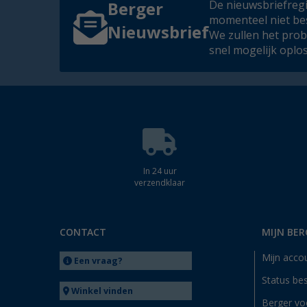
De nieuwsbriefregis
Berger
momenteel niet be
Nieuwsbrief
We zullen het pro
snel mogelijk oplo
In 24 uur
verzendklaar
CONTACT
MIJN BER
Mijn acco
Een vraag?
Status bes
Winkel vinden
Berger vo