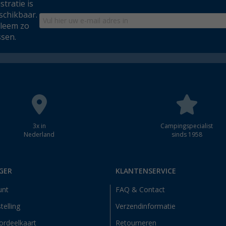
tratie is
schikbaar.
bleem zo
ssen.
3x in
Campingspecialist
Nederland
sinds 1958
GER
KLANTENSERVICE
unt
FAQ & Contact
telling
Verzendinformatie
ordeelkaart
Retourneren