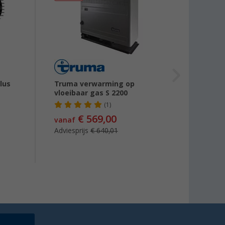
lus
Truma verwarming op
Truma
vloeibaar gas S 2200
elekt
met e
(1)
10 lite
€ 569,00
vanaf
vanaf
Adviesprijs
€ 640,01