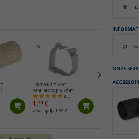
Be
INFORMAT
%
Ver
ONZE SERV
ACCESSOIR
mm
Truma klem voor
Truma koudelucht
ventilatorpijp 65 mm
1)
(13)
(50)
18,
€
99
1,
€
79
Adviesprijs 19,99 €
Adviesprijs 1,99 €
(€ 18,99 / 1 m)
Niet speciaal verwarmd