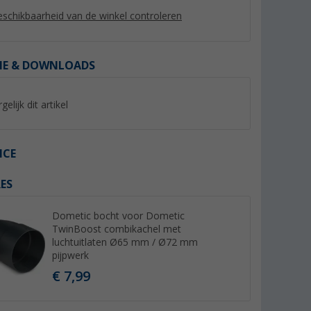
schikbaarheid van de winkel controleren
IE & DOWNLOADS
gelijk dit artikel
ICE
ES
buis 65 mm
Truma aansluitbus
Truma eindstuk mo
(52)
(26)
Dometic bocht voor Dometic
TwinBoost combikachel met
luchtuitlaten Ø65 mm / Ø72 mm
5,
€
3,
€
99
75
pijpwerk
€ 7,99