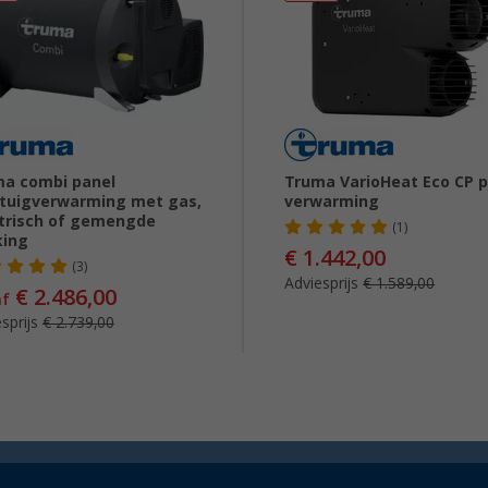
a combi panel
Truma VarioHeat Eco CP p
tuigverwarming met gas,
verwarming
trisch of gemengde
(1)
king
€ 1.442,00
(3)
Adviesprijs
€ 1.589,00
€ 2.486,00
af
sprijs
€ 2.739,00