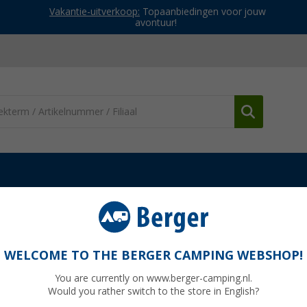
Vakantie-uitverkoop:
Topaanbiedingen voor jouw
avontuur!
Gaskachels
Dometic TwinBoost 6000
WELCOME TO THE BERGER CAMPING WEBSHOP!
You are currently on www.berger-camping.nl.
Would you rather switch to the store in English?
Adviespri