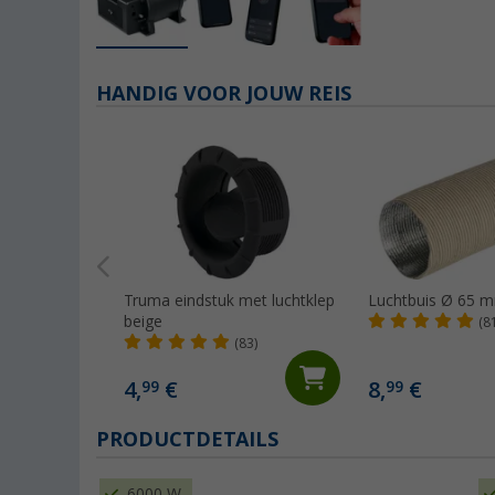
HANDIG VOOR JOUW REIS
Truma eindstuk met luchtklep
Luchtbuis Ø 65 
beige
(8
(83)
4,
€
8,
€
99
99
PRODUCTDETAILS
6000 W