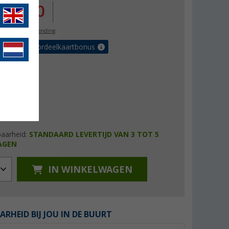
.323,00
l. BTW
gratis verzending
€ met de voordeelkaartbonus
baarheid:
STANDAARD LEVERTIJD VAN 3 TOT 5
AGEN
IN WINKELWAGEN
ARHEID BIJ JOU IN DE BUURT