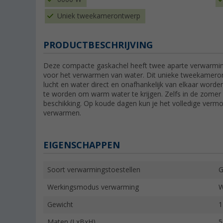
Uniek tweekamerontwerp
PRODUCTBESCHRIJVING
Deze compacte gaskachel heeft twee aparte verwarming
voor het verwarmen van water. Dit unieke tweekameron
lucht en water direct en onafhankelijk van elkaar word
te worden om warm water te krijgen. Zelfs in de zomer 
beschikking. Op koude dagen kun je het volledige vermo
verwarmen.
EIGENSCHAPPEN
Soort verwarmingstoestellen
G
Werkingsmodus verwarming
W
Gewicht
1
Maten (LxBxH)
5