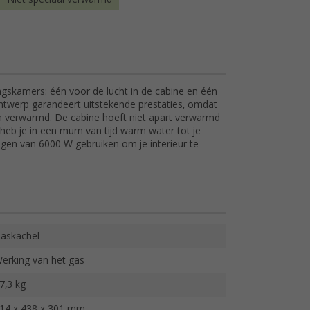
skamers: één voor de lucht in de cabine en één
twerp garandeert uitstekende prestaties, omdat
en verwarmd. De cabine hoeft niet apart verwarmd
heb je in een mum van tijd warm water tot je
gen van 6000 W gebruiken om je interieur te
askachel
erking van het gas
7,3 kg
14 x 438 x 301 mm