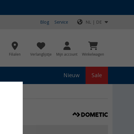
Blog
Service
NL | DE
Filialen
Verlanglijstje
Mijn account
Winkelwagen
Nieuw
Sale
js
€ 2.399,00