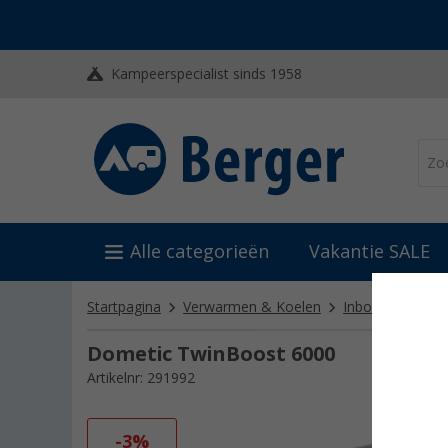
Kampeerspecialist sinds 1958
Alle categorieën
Vakantie SALE
Startpagina
Verwarmen & Koelen
Inbouwkachels
Dometic TwinBoost 6000
Artikelnr: 291992
-3%