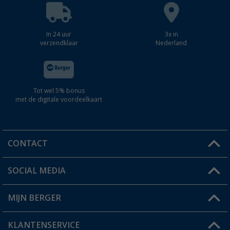
In 24 uur
3x in
verzendklaar
Nederland
Tot wel 5% bonus
met de digitale voordeelkaart
CONTACT
SOCIAL MEDIA
Een vraag?
MIJN BERGER
Winkel vinden
KLANTENSERVICE
Mijn account