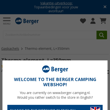
Vakantie-uitverkoop:
Topaanbiedingen voor jouw
avontuur!
Gaskachels
Thermo-element, L=350mm
Thermo-element, L=350mm
(1)
Artikelnr: 109083
WELCOME TO THE BERGER CAMPING
WEBSHOP!
You are currently on www.berger-camping.nl.
Would you rather switch to the store in English?