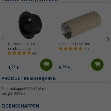
Truma eindstuk met
Luchtbuis Ø 65 mm
luchtklep beige
(81)
(83)
4,
€
8,
€
99
99
PRODUCTBESCHRIJVING
Thermokoppel 350x10x8 mm
Lengte: 350 mm
EIGENSCHAPPEN