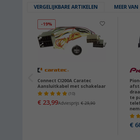
VERGELIJKBARE ARTIKELEN
MEER VAN 
-19%
eo
Connect CI200A Caratec
Pion
Aansluitkabel met schakelaar
afst
draa
(10)
te p
€ 23,99
Adviesprijs
€ 29,90
tele
nem
€ 6