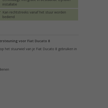
installatie
Kan rechtstreeks vanaf het stuur worden
bediend
ersteuning voor Fiat Ducato 8
p het stuurwiel van je Fiat Ducato 8 gebruiken in
dienen