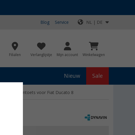
Blog
Service
NL | DE
Filialen
Verlanglijstje
Mijn account
Winkelwagen
Nieuw
Sale
wiel telefoontoets voor Fiat Ducato 8