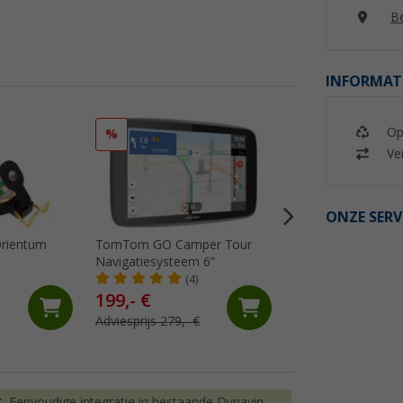
Be
INFORMAT
Op
%
%
Ver
ONZE SERV
rientum
TomTom GO Camper Tour
Falcon Magnetic 
Navigatiesysteem 6”
Camerasysteem 7 
monitor en 50 m b
(4)
(7)
199,- €
399,- €
Adviesprijs 279,- €
Adviesprijs 449,- €
Eenvoudige integratie in bestaande Dynavin