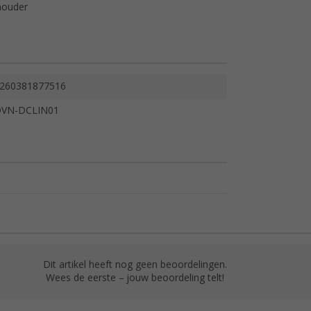
houder
260381877516
VN-DCLIN01
Dit artikel heeft nog geen beoordelingen.
Wees de eerste – jouw beoordeling telt!