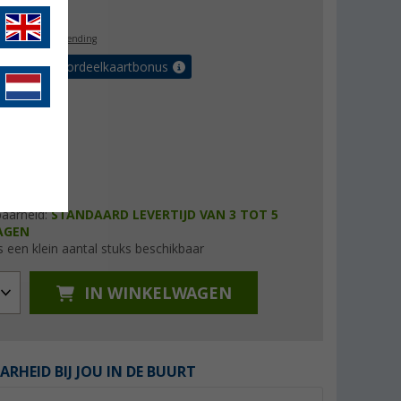
9,99
l. BTW
gratis verzending
r tot 5% voordeelkaartbonus
baarheid:
STANDAARD LEVERTIJD VAN 3 TOT 5
AGEN
s een klein aantal stuks beschikbaar
IN WINKELWAGEN
ARHEID BIJ JOU IN DE BUURT