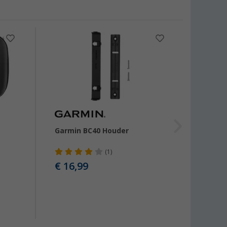
-22
Garmin BC40 Houder
Carat
dubbel
vanaf
(1)
€ 16,99
€ 30