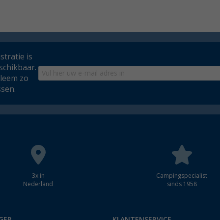
tratie is
schikbaar.
bleem zo
ssen.
3x in
Campingspecialist
Nederland
sinds 1958
GER
KLANTENSERVICE