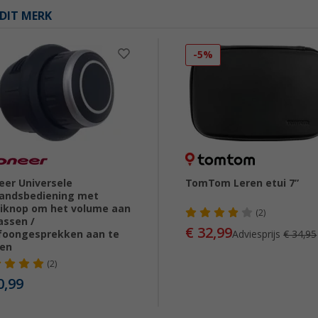
DIT MERK
-5%
eer Universele
TomTom Leren etui 7”
andsbediening met
iknop om het volume aan
(2)
assen /
€ 32,99
foongesprekken aan te
Adviesprijs
€ 34,95
en
(2)
0,99