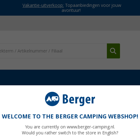
Vakantie-uitverkoop:
Topaanbiedingen voor jouw
avontuur!
mera's
Navigatie accessoires
Dynavin Dvn-Dclin01 Adapter stuur
iel telefoontoets voor Fiat Ducato 8
WELCOME TO THE BERGER CAMPING WEBSHOP!
You are currently on www.berger-camping.nl.
Would you rather switch to the store in English?