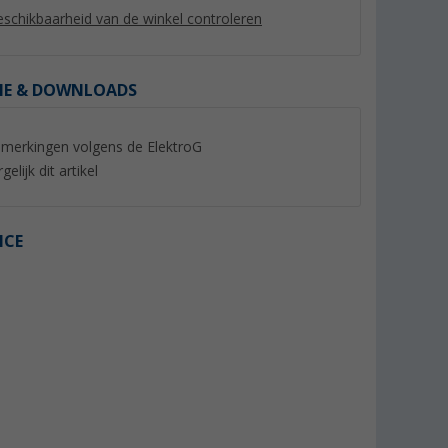
schikbaarheid van de winkel controleren
IE & DOWNLOADS
merkingen volgens de ElektroG
%
gelijk dit artikel
ICE
Draadloos
Kompas Mountain
omniVID Draadloo
inch
achteruitrijsysteem
(5)
ereik
met ultrasone sens
(3)
zonnepaneel
4,
€
99
234,- €
9,99 €