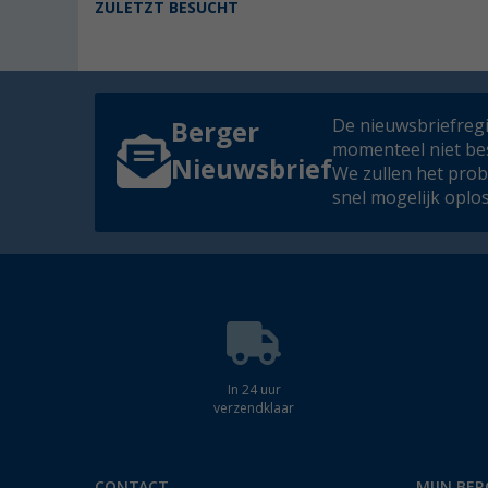
ZULETZT BESUCHT
De nieuwsbriefregis
Berger
momenteel niet be
Nieuwsbrief
We zullen het pro
snel mogelijk oplo
In 24 uur
verzendklaar
CONTACT
MIJN BER