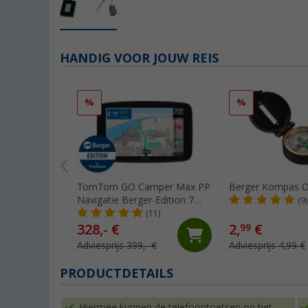
HANDIG VOOR JOUW REIS
%
%
TomTom GO Camper Max PP
Berger Kompas O
Navigatie Berger-Edition 7
(9)
inch
(11)
328,- €
2,
€
99
Adviesprijs 399,- €
Adviesprijs 4,99 €
PRODUCTDETAILS
Hiermee kunnen de telefoontoetsen op het