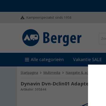
Kampeerspecialist sinds 1958
Alle categorieën
Vakantie SALE
Startpagina
Multimedia
Navigatie & achteruitrijca
Dynavin Dvn-Dclin01 Adapter stuurw
Artikelnr: 595844