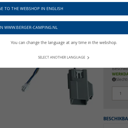
€ 7
E TO THE WEBSHOP IN ENGLISH
Prijzen inc
Verzeke
ON WWW.BERGER-CAMPING.NL
You can change the language at any time in the webshop.
SELECT ANOTHER LANGUAGE
Beschik
WERKD
Slecht
1
BESCHIKBA