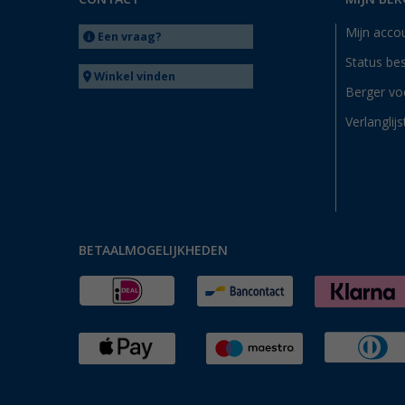
Mijn acco
Een vraag?
Status bes
Winkel vinden
Berger vo
Verlanglijs
BETAALMOGELIJKHEDEN