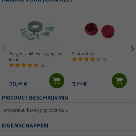
Berger tankbevestigings-set
Schroefdop
luxus
(7)
(7)
20,
€
3,
€
99
90
(
PRODUCTBESCHRIJVING
Temperatuurbeveiliging voor KB 3
EIGENSCHAPPEN