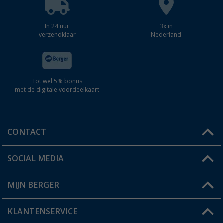
In 24 uur
3x in
verzendklaar
Nederland
Tot wel 5% bonus
met de digitale voordeelkaart
CONTACT
SOCIAL MEDIA
Een vraag?
MIJN BERGER
Winkel vinden
KLANTENSERVICE
Mijn account