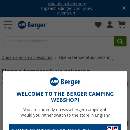
Vakantie-uitverkoop:
Topaanbiedingen voor jouw
avontuur!
Onderdelen en accessoires
Elgena temperatuur zekering
Elgena temperatuur zekering
(1)
Artikelnr: 101010
WELCOME TO THE BERGER CAMPING
WEBSHOP!
You are currently on www.berger-camping.nl.
Would you rather switch to the store in English?