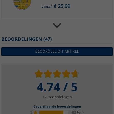
€ 25,99
vanaf
BEOORDELINGEN
(47)
Lilie drinkwaterslang set 10 x 16 mm
€ 80,99
BEOORDEEL DIT ARTIKEL
4.74 / 5
Lilie wit GEEL veren bandklemmen - 5-delige
(21)
€ 8,99
47 Beoordelingen
vanaf
Geverifieerde beoordelingen
5
83 %