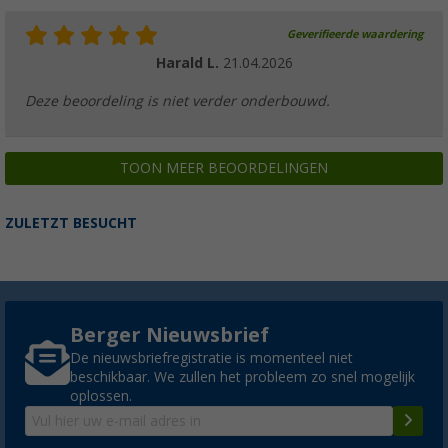
Geverifieerde waardering
Lilie Y-connector wit geel
Harald L.
21.04.2026
(8)
€ 4,99
vanaf
€ 6,99
Deze beoordeling is niet verder onderbouwd.
TOON MEER BEOORDELINGEN
ZULETZT BESUCHT
Berger Nieuwsbrief
De nieuwsbriefregistratie is momenteel niet
beschikbaar. We zullen het probleem zo snel mogelijk
oplossen.