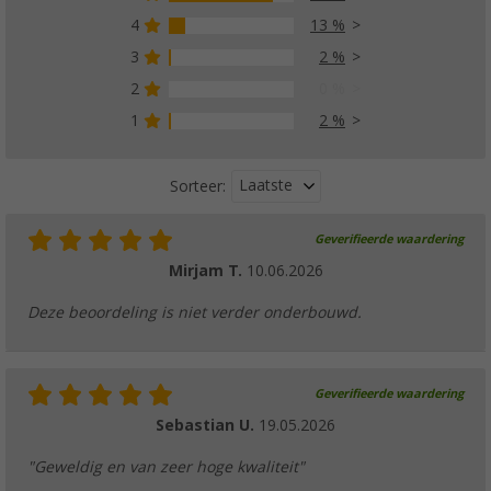
4
13 %
3
2 %
Lilie rechte aansluiting wit geel
(14)
2
0 %
€ 3,99
1
2 %
vanaf
€ 6,99
Laatste
Sorteer:
Geverifieerde waardering
Lilie T-connector wit geel
Mirjam T.
10.06.2026
(14)
€ 3,99
Deze beoordeling is niet verder onderbouwd.
vanaf
€ 5,99
Geverifieerde waardering
Sebastian U.
19.05.2026
Lilie wit GEEL waterverdeelblok
"Geweldig en van zeer hoge kwaliteit"