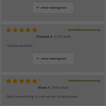
€ 57,99
meer weergeven
Geverifieerde waardering
Lilie hoekschakelaar wit geel
Thomas S.
03.05.2026
(3)
€ 3,99
"Goede kwaliteit"
vanaf
€ 6,99
meer weergeven
Lilie Y-vormige verbinder 10 mm wit geel
(4)
Geverifieerde waardering
€ 6,99
Klaus F.
28.04.2026
Deze beoordeling is niet verder onderbouwd.