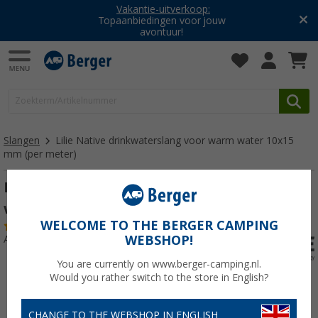
Vakantie-uitverkoop:
Topaanbiedingen voor jouw
avontuur!
Slangen
Lilie Native drinkwaterslang voor warm water 10x15
mm (per meter)
Lilie Native drinkwaterslang voor warm
water 10x15 mm (per meter)
WELCOME TO THE BERGER CAMPING
(47)
WEBSHOP!
Artikelnr: 204450
You are currently on www.berger-camping.nl.
Would you rather switch to the store in English?
CHANGE TO THE WEBSHOP IN ENGLISH