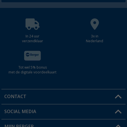
In 24 uur
3x in
verzendklaar
Nederland
Tot wel 5% bonus
met de digitale voordeelkaart
CONTACT
SOCIAL MEDIA
Een vraag?
MIJN BERGER