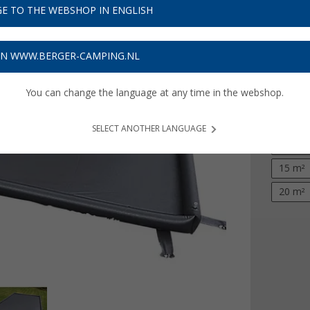
€ 2
E TO THE WEBSHOP IN ENGLISH
Prijzen inc
ON WWW.BERGER-CAMPING.NL
6,36
€ m
You can change the language at any time in the webshop.
Oppervl
4 m²
SELECT ANOTHER LANGUAGE
10 m²
15 m²
20 m²