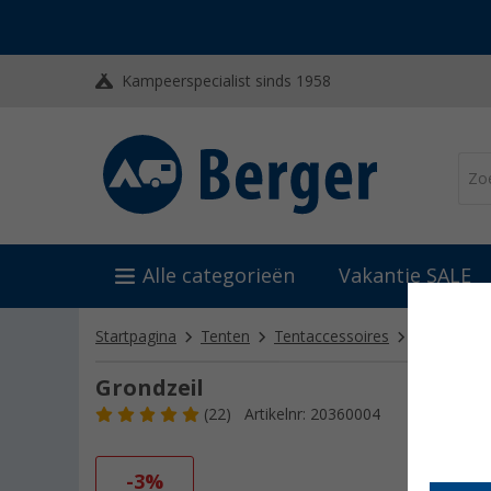
Kampeerspecialist sinds 1958
Alle categorieën
Vakantie SALE
Startpagina
Tenten
Tentaccessoires
Tenttapijt, 
Grondzeil
(22)
Artikelnr: 20360004
-3%