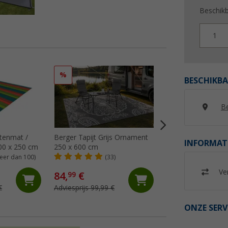
Beschik
1
%
%
BESCHIKBA
Be
itenmat /
Berger Tapijt Grijs Ornament
Berger Tapijt Gre
INFORMAT
00 x 250 cm
250 x 600 cm
250x400 cm
eer dan 100)
(33)
(24)
Ver
84,
€
64,
€
99
99
€
Adviesprijs 99,99 €
Adviesprijs 74,99 €
ONZE SERV