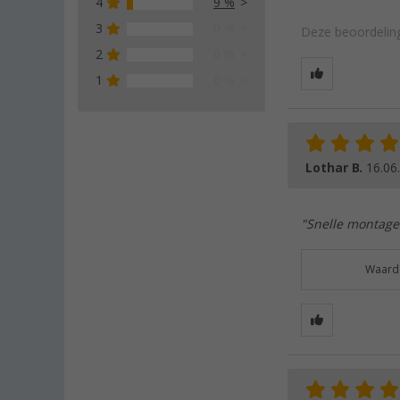
4
9 %
3
0 %
Deze beoordeling
2
0 %
1
0 %
Lothar B.
16.06
"Snelle montage.
Waarde