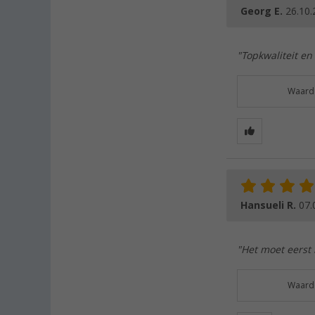
Georg E.
26.10.
"Topkwaliteit en
Waarde
Hansueli R.
07.
"Het moet eerst 
Waarde