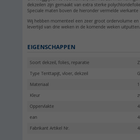
dekzeilen zijn gemaakt van extra sterke polychloridefolie
Speciale maten boven de hieronder vermelde vierkante m
Wij hebben momenteel een zeer groot ordervolume e
levertijd van drie weken in de komende weken uitputten
EIGENSCHAPPEN
Soort dekzeil, folies, reparatie
Z
Type Tenttapijt, vloer, dekzeil
G
Materiaal
1
Kleur
z
Oppervlakte
4
ean
4
Fabrikant Artikel Nr.