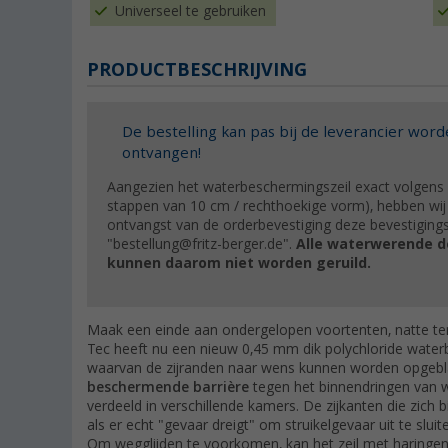
Universeel te gebruiken
PRODUCTBESCHRIJVING
De bestelling kan pas bij de leverancier word
ontvangen!
Aangezien het waterbeschermingszeil exact volgens
stappen van 10 cm / rechthoekige vorm), hebben wij
ontvangst van de orderbevestiging deze bevestigings
"bestellung@fritz-berger.de".
Alle waterwerende 
kunnen daarom niet worden geruild.
Maak een einde aan ondergelopen voortenten, natte tent
Tec heeft nu een nieuw 0,45 mm dik polychloride water
waarvan de zijranden naar wens kunnen worden opgeb
beschermende barrière
tegen het binnendringen van w
verdeeld in verschillende kamers. De zijkanten die zich
als er echt "gevaar dreigt" om struikelgevaar uit te sluit
Om wegglijden te voorkomen, kan het zeil met haringen