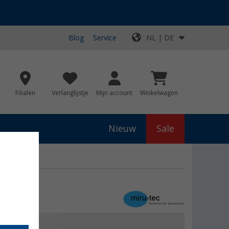
Blog
Service
NL | DE
Filialen
Verlanglijstje
Mijn account
Winkelwagen
Nieuw
Sale
js
€ 220,60