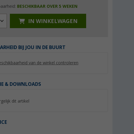
baarheid:
BESCHIKBAAR OVER 5 WEKEN
IN WINKELWAGEN
%
ARHEID BIJ JOU IN DE BUURT
schikbaarheid van de winkel controleren
yNature
Berger luifelbies wit Ø 7 mm
Berger vierkante bu
IE & DOWNLOADS
voortent tapijt 300
(Meer dan 100)
(Mee
6,
€
99
gelijk dit artikel
59,
€
99
Adviesprijs 8,99 €
Adviesprijs 64,99 €
(€ 6,99 / 1 m)
ICE