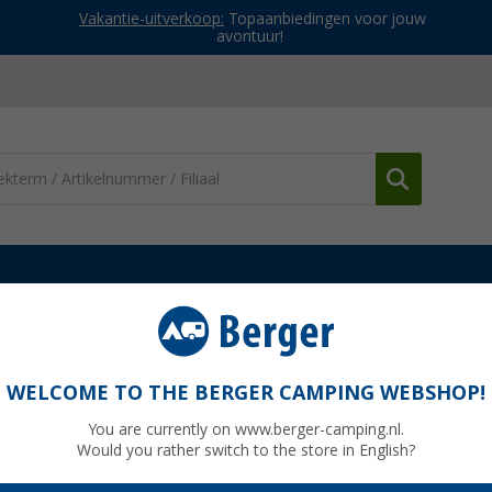
Vakantie-uitverkoop:
Topaanbiedingen voor jouw
avontuur!
vloer & zeil
Grondzeil
WELCOME TO THE BERGER CAMPING WEBSHOP!
You are currently on www.berger-camping.nl.
Would you rather switch to the store in English?
Adviespri