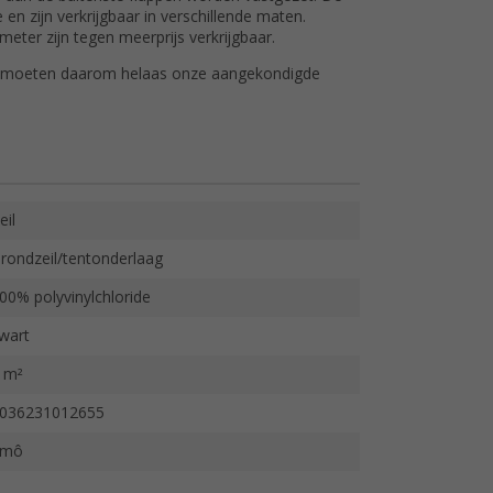
 en zijn verkrijgbaar in verschillende maten.
eter zijn tegen meerprijs verkrijgbaar.
n moeten daarom helaas onze aangekondigde
.
eil
rondzeil/tentonderlaag
00% polyvinylchloride
wart
 m²
036231012655
4mô