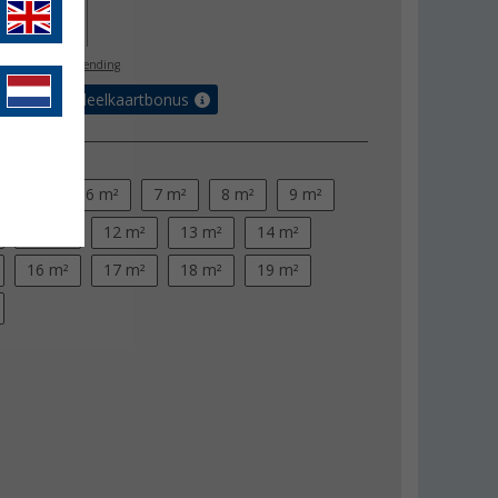
12,00
l. BTW
gratis verzending
et de voordeelkaartbonus
akte
5 m²
6 m²
7 m²
8 m²
9 m²
11 m²
12 m²
13 m²
14 m²
16 m²
17 m²
18 m²
19 m²