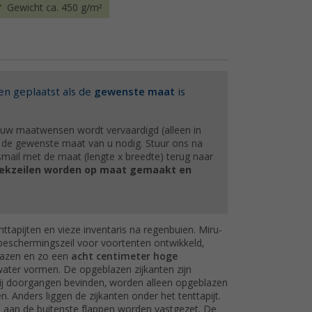
Gewicht ca. 450 g/m²
en geplaatst als de
gewenste maat
is
 uw maatwensen wordt vervaardigd (alleen in
 de gewenste maat van u nodig. Stuur ons na
mail met de maat (lengte x breedte) terug naar
dekzeilen worden op maat gemaakt en
tapijten en vieze inventaris na regenbuien. Miru-
beschermingszeil voor voortenten ontwikkeld,
lazen en zo een
acht centimeter hoge
ater vormen. De opgeblazen zijkanten zijn
 bij doorgangen bevinden, worden alleen opgeblazen
en. Anders liggen de zijkanten onder het tenttapijt.
 aan de buitenste flappen worden vastgezet. De