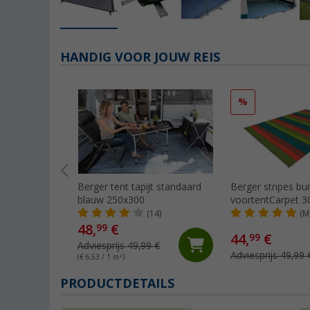
HANDIG VOOR JOUW REIS
%
Berger tent tapijt standaard
Berger stripes bu
blauw 250x300
voortentCarpet 3
(14)
(M
48,
€
99
44,
€
99
Adviesprijs 49,99 €
Adviesprijs 49,99 
(€ 6,53 / 1 m²)
PRODUCTDETAILS