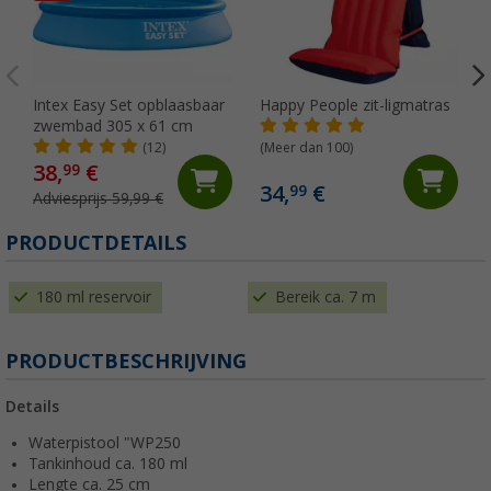
Intex Easy Set opblaasbaar
Happy People zit-ligmatras
zwembad 305 x 61 cm
(12)
(Meer dan 100)
38,
€
99
34,
€
99
Adviesprijs 59,99 €
PRODUCTDETAILS
180 ml reservoir
Bereik ca. 7 m
PRODUCTBESCHRIJVING
Details
Waterpistool "WP250
Tankinhoud ca. 180 ml
Lengte ca. 25 cm