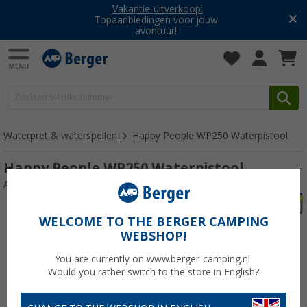
Vakantie-uitverkoop:
Topaanbiedingen voor jouw
avontuur!
Waterpret & waterspellen
Happy People WP250 Waterpistool
Happy People WP250 Waterpistool
Artikelnr: 692865
WELCOME TO THE BERGER CAMPING
WEBSHOP!
You are currently on www.berger-camping.nl.
Would you rather switch to the store in English?