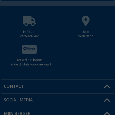
In 24 uur
3x in
verzendklaar
Nederland
Tot wel 5% bonus
met de digitale voordeelkaart
CONTACT
SOCIAL MEDIA
Een vraag?
MIJN BERGER