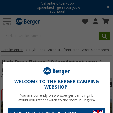
Vakantie-uitverkoop:
Topaanbiedingen voor jouw
avontuur!
Familietenten
High Peak Brixen 4.0 familietent voor 4 personen
High Peak Brixen 4.0 familietent voor 4
personen
Artikelnr: 345610
WELCOME TO THE BERGER CAMPING
WEBSHOP!
-18%
You are currently on www.berger-camping.nl.
Would you rather switch to the store in English?