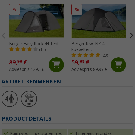
%
%
Berger Easy Rock 4+ tent
Berger Kiwi NZ 4
koepeltent
(14)
(23)
89,
€
59,
€
99
99
Adviesprijs 129,- €
Adviesprijs 89,99 €
ARTIKEL KENMERKEN
PRODUCTDETAILS
Ruim voor 4 personen met
Ingenaaid grondzeil