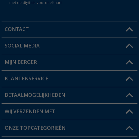
met de digitale voordeelkaart
CONTACT
SOCIAL MEDIA
Een vraag?
MIJN BERGER
Winkel vinden
KLANTENSERVICE
Mijn account
Status bestelling
BETAALMOGELIJKHEDEN
FAQ & Contact
Berger voordeelkaart
Verzendinformatie
WIJ VERZENDEN MET
Verlanglijstje
Retourneren
ONZE TOPCATEGORIEËN
Catalogus