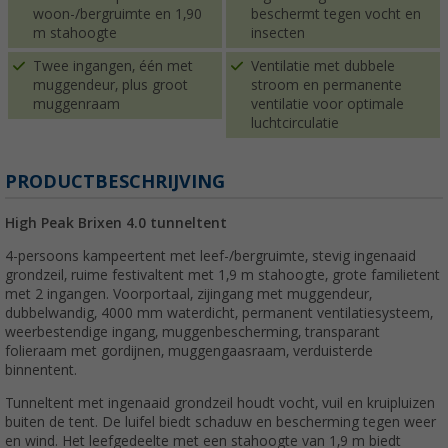
woon-/bergruimte en 1,90
beschermt tegen vocht en
m stahoogte
insecten
Twee ingangen, één met
Ventilatie met dubbele
muggendeur, plus groot
stroom en permanente
muggenraam
ventilatie voor optimale
luchtcirculatie
PRODUCTBESCHRIJVING
High Peak Brixen 4.0 tunneltent
4-persoons kampeertent met leef-/bergruimte, stevig ingenaaid
grondzeil, ruime festivaltent met 1,9 m stahoogte, grote familietent
met 2 ingangen. Voorportaal, zijingang met muggendeur,
dubbelwandig, 4000 mm waterdicht, permanent ventilatiesysteem,
weerbestendige ingang, muggenbescherming, transparant
folieraam met gordijnen, muggengaasraam, verduisterde
binnentent.
Tunneltent met ingenaaid grondzeil houdt vocht, vuil en kruipluizen
buiten de tent. De luifel biedt schaduw en bescherming tegen weer
en wind. Het leefgedeelte met een stahoogte van 1,9 m biedt