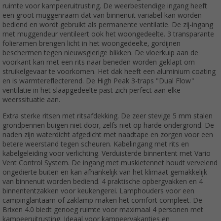
ruimte voor kampeeruitrusting. De weerbestendige ingang heeft
een groot muggenraam dat van binnenuit variabel kan worden
bediend en wordt gebruikt als permanente ventilatie. De zij-ingang
met muggendeur ventileert ook het woongedeelte. 3 transparante
folieramen brengen licht in het woongedeelte, gordijnen
beschermen tegen nieuwsgierige blikken. De vloerkuip aan de
voorkant kan met een rits naar beneden worden geklapt om
struikelgevaar te voorkomen. Het dak heeft een aluminium coating
en is warmtereflecterend. De High Peak 3-traps "Dual Flow"
ventilatie in het slaapgedeelte past zich perfect aan elke
weerssituatie aan.
Extra sterke ritsen met ritsafdekking. De zeer stevige 5 mm stalen
grondpennen buigen niet door, zelfs niet op harde ondergrond. De
naden zijn waterdicht afgedicht met naadtape en zorgen voor een
betere weerstand tegen scheuren. Kabelingang met rits en
kabelgeleiding voor verlichting. Verduisterde binnentent met Vario
Vent Control System. De ingang met muskietennet houdt vervelend
ongedierte buiten en kan afhankelijk van het klimaat gemakkelijk
van binnenuit worden bediend. 4 praktische opbergvakken en 4
binnententzakken voor keukengerei. Lamphouders voor een
campinglantaarn of zaklamp maken het comfort compleet. De
Brixen 4.0 biedt genoeg ruimte voor maximaal 4 personen met
kampeeruitrusting. Ideaal voor kampeervakanties en