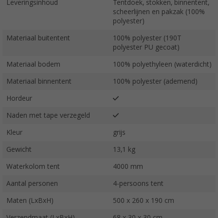
Leveringsinhoud
Tentdoek, stokken, binnentent,
scheerlijnen en pakzak (100%
polyester)
Materiaal buitentent
100% polyester (190T
polyester PU gecoat)
Materiaal bodem
100% polyethyleen (waterdicht)
Materiaal binnentent
100% polyester (ademend)
Hordeur
Naden met tape verzegeld
Kleur
grijs
Gewicht
13,1 kg
Waterkolom tent
4000 mm
Aantal personen
4-persoons tent
Maten (LxBxH)
500 x 260 x 190 cm
Verzendmaat (LxBxH)
68 x 30 x 30 cm