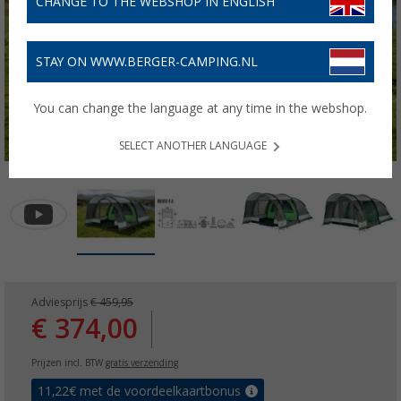
CHANGE TO THE WEBSHOP IN ENGLISH
STAY ON WWW.BERGER-CAMPING.NL
You can change the language at any time in the webshop.
SELECT ANOTHER LANGUAGE
Adviesprijs
€ 459,95
€ 374,00
Prijzen incl. BTW
gratis verzending
11,22
€ met de voordeelkaartbonus