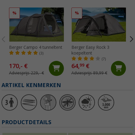
%
%
Berger Campo 4 tunneltent
Berger Easy Rock 3
koepeltent
(3)
(7)
170,- €
64,
€
99
Adviesprijs 229,- €
Adviesprijs 89,99 €
ARTIKEL KENMERKEN
PRODUCTDETAILS