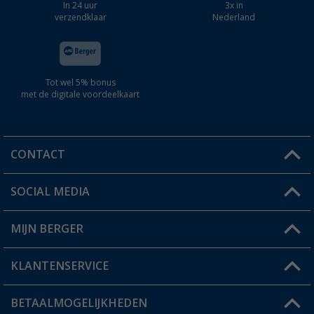
In 24 uur
3x in
verzendklaar
Nederland
Tot wel 5% bonus
met de digitale voordeelkaart
CONTACT
SOCIAL MEDIA
Een vraag?
MIJN BERGER
Winkel vinden
KLANTENSERVICE
Mijn account
Status bestelling
BETAALMOGELIJKHEDEN
FAQ & Contact