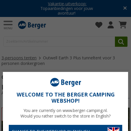
Vakantie-uitverkoop:
Topaanbiedingen voor jouw
avontuur!
3-persoons tenten
Outwell Earth 3 Plus tunneltent voor 3
personen donkergroen
Outwell Earth 3 Plus tunneltent voor 3
personen donkergroen
Artikelnr: 312342
WELCOME TO THE BERGER CAMPING
WEBSHOP!
You are currently on www.berger-camping.nl.
-30%
Would you rather switch to the store in English?