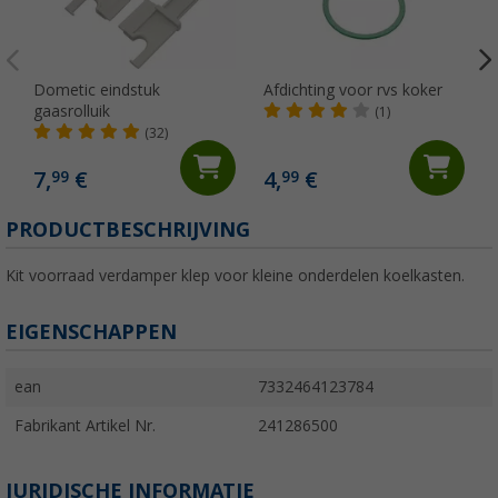
Dometic eindstuk
Afdichting voor rvs koker
gaasrolluik
(1)
(32)
7,
€
4,
€
99
99
PRODUCTBESCHRIJVING
Kit voorraad verdamper klep voor kleine onderdelen koelkasten.
EIGENSCHAPPEN
ean
7332464123784
Fabrikant Artikel Nr.
241286500
JURIDISCHE INFORMATIE