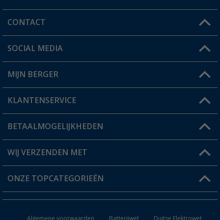
CONTACT
SOCIAL MEDIA
Een vraag?
MIJN BERGER
Winkel vinden
KLANTENSERVICE
Mijn account
Status bestelling
BETAALMOGELIJKHEDEN
FAQ & Contact
Berger voordeelkaart
Verzendinformatie
WIJ VERZENDEN MET
Verlanglijstje
Retourneren
ONZE TOPCATEGORIEËN
Catalogus
Camper en caravan accessoires
Dealer worden
Algemene voorwaarden
Batterijwet
Duitse Elektrowet