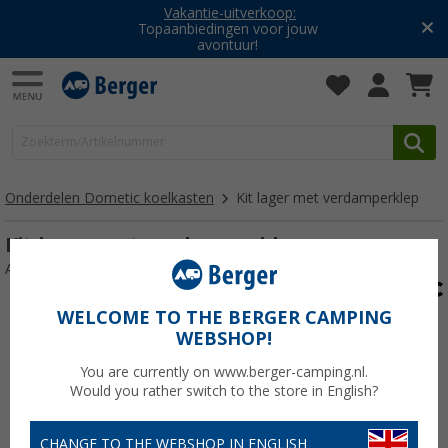
Vakantie-uitverkoop:
Topaanbiedingen voor jouw
avontuur!
Onderdelen Dometic koelkasten
Kit lager met verdamperklep
Kit lager met verdamperklep
Artikelnr: 701253
WELCOME TO THE BERGER CAMPING
WEBSHOP!
You are currently on www.berger-camping.nl.
Would you rather switch to the store in English?
CHANGE TO THE WEBSHOP IN ENGLISH