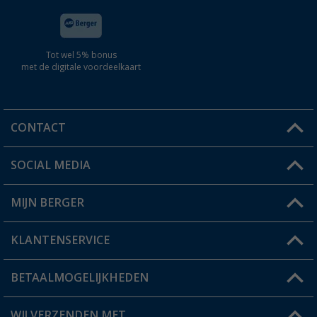
Tot wel 5% bonus
met de digitale voordeelkaart
CONTACT
SOCIAL MEDIA
Een vraag?
MIJN BERGER
Winkel vinden
KLANTENSERVICE
Mijn account
Status bestelling
BETAALMOGELIJKHEDEN
FAQ & Contact
Berger voordeelkaart
Verzendinformatie
WIJ VERZENDEN MET