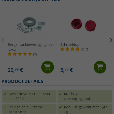
Berger tankbevestigings-set
Schroefdop
luxus
(7)
(7)
20,
€
3,
€
99
90
(
PRODUCTDETAILS
Geschikt voor Lilie LP204
Krachtige
en LS204
vervangingsmotor
Stevige en duurzame
Robuust gewicht met 1,47
constructie
kg