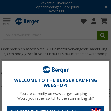
Vakantie-uitverkoop:
Topaanbiedingen voor jouw
avontuur!
Onderdelen en accessoires
Lilie motor vervangende aandrijving
12,3 cm hoog geschikt voor LP204 / LS204 membraanwaterpomp
Lilie motor vervangende aandrijving 12,3
cm hoog geschikt voor LP204 / LS204
membraanwaterpomp
WELCOME TO THE BERGER CAMPING
WEBSHOP!
Artikelnr: 655740
You are currently on www.berger-camping.nl.
Would you rather switch to the store in English?