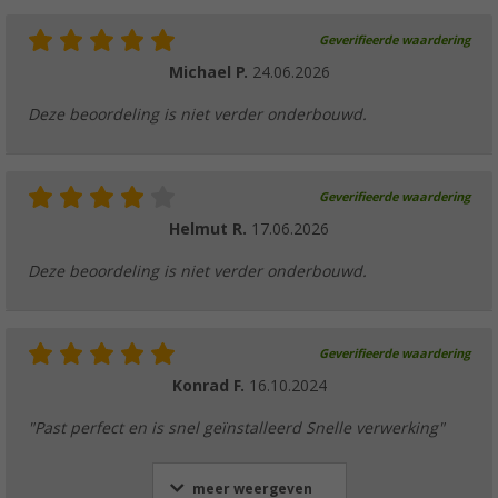
Geverifieerde waardering
Michael P.
24.06.2026
Lilie Y-vormige verbinder 10 mm wit geel
Deze beoordeling is niet verder onderbouwd.
(4)
€ 6,99
Geverifieerde waardering
Helmut R.
17.06.2026
Deze beoordeling is niet verder onderbouwd.
Lilie Native drinkwaterslang voor koud wat
meter)
(
Over
100)
Geverifieerde waardering
€ 5,99
vanaf
Konrad F.
16.10.2024
"Past perfect en is snel geïnstalleerd Snelle verwerking"
meer weergeven