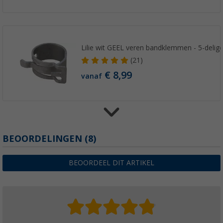
Lilie wit GEEL veren bandklemmen - 5-delige
(21)
€ 8,99
vanaf
Lilie rechte aansluiting wit geel
BEOORDELINGEN
(8)
(14)
€ 3,99
BEOORDEEL DIT ARTIKEL
vanaf
€ 6,99