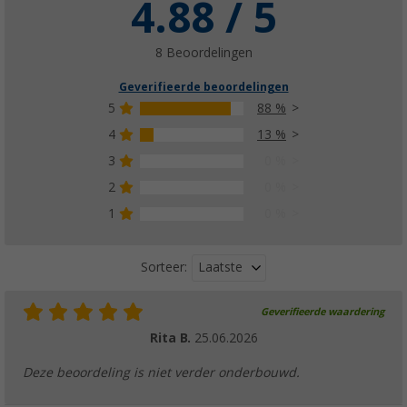
4.88 / 5
Lilie T-connector wit geel
(14)
€ 3,99
8 Beoordelingen
vanaf
€ 5,99
Geverifieerde beoordelingen
5
88 %
4
13 %
3
0 %
Lilie wit GEEL waterverdeelblok
2
0 %
€ 57,99
1
0 %
Laatste
Sorteer:
Geverifieerde waardering
Lilie hoekschakelaar wit geel
Rita B.
25.06.2026
(3)
€ 3,99
Deze beoordeling is niet verder onderbouwd.
vanaf
€ 6,99