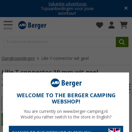
Vakantie-uitverkoop:
Topaanbiedingen voor jouw
avontuur!
Slangkoppelingen
Lilie Y-connector wit geel
Lilie T-connector 10 mm wit geel
(8)
Artikelnr: 290480
WELCOME TO THE BERGER CAMPING
WEBSHOP!
-28%
You are currently on www.berger-camping.nl.
Would you rather switch to the store in English?