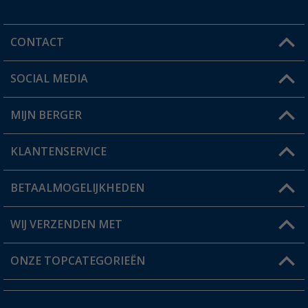
CONTACT
SOCIAL MEDIA
Een vraag?
MIJN BERGER
Winkel vinden
KLANTENSERVICE
Mijn account
Status bestelling
BETAALMOGELIJKHEDEN
FAQ & Contact
Berger voordeelkaart
Verzendinformatie
WIJ VERZENDEN MET
Verlanglijstje
Retourneren
ONZE TOPCATEGORIEËN
Catalogus
Camper en caravan accessoires
Dealer worden