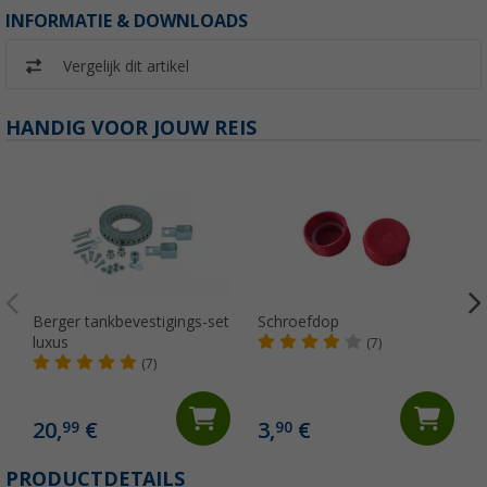
INFORMATIE & DOWNLOADS
Vergelijk dit artikel
HANDIG VOOR JOUW REIS
Berger tankbevestigings-set
Schroefdop
luxus
(7)
(7)
20,
€
3,
€
99
90
(
PRODUCTDETAILS