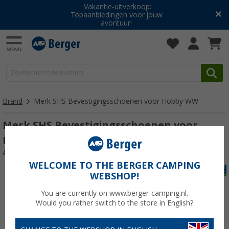
Vakantie-uitverkoop:
Topaanbiedingen voor jouw
avontuur!
Brand
Merk SHS Bevestigingsschoenen voor Hobby WW
Merk SHS Bevestigingsschoenen voor
Hobby WW
Artikelnr: 118853
WELCOME TO THE BERGER CAMPING
WEBSHOP!
You are currently on www.berger-camping.nl.
Would you rather switch to the store in English?