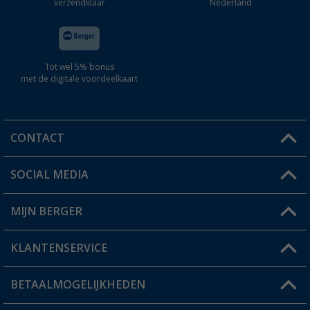
verzendklaar
Nederland
Tot wel 5% bonus
met de digitale voordeelkaart
CONTACT
SOCIAL MEDIA
Een vraag?
MIJN BERGER
Winkel vinden
KLANTENSERVICE
Mijn account
Status bestelling
BETAALMOGELIJKHEDEN
FAQ & Contact
Berger voordeelkaart