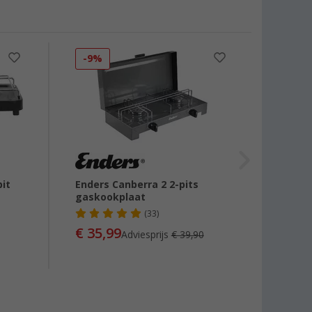
-9%
-35
it
Enders Canberra 2 2-pits
Berger
gaskookplaat
(33)
€ 35,99
€ 69
Adviesprijs
€ 39,90