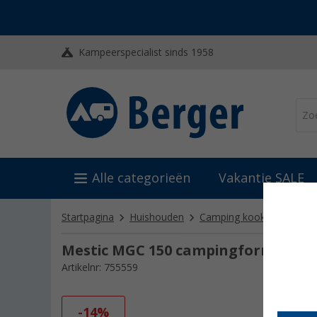
Kampeerspecialist sinds 1958
Alle categorieën
Vakantie SALE
Startpagina
Huishouden
Camping kooktoestellen
Mestic MGC 150 campingfornuis Tw
Artikelnr: 755559
-14%