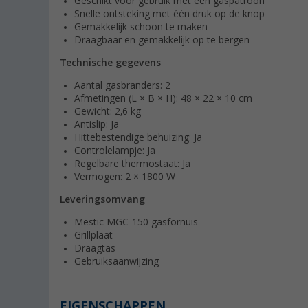
Geschikt voor gebruik met een gaspatroon
Snelle ontsteking met één druk op de knop
Gemakkelijk schoon te maken
Draagbaar en gemakkelijk op te bergen
Technische gegevens
Aantal gasbranders: 2
Afmetingen (L × B × H): 48 × 22 × 10 cm
Gewicht: 2,6 kg
Antislip: Ja
Hittebestendige behuizing: Ja
Controlelampje: Ja
Regelbare thermostaat: Ja
Vermogen: 2 × 1800 W
Leveringsomvang
Mestic MGC-150 gasfornuis
Grillplaat
Draagtas
Gebruiksaanwijzing
EIGENSCHAPPEN