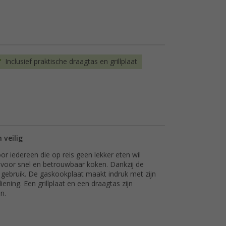
Inclusief praktische draagtas en grillplaat
 veilig
r iedereen die op reis geen lekker eten wil
 voor snel en betrouwbaar koken. Dankzij de
r gebruik. De gaskookplaat maakt indruk met zijn
iening. Een grillplaat en een draagtas zijn
n.