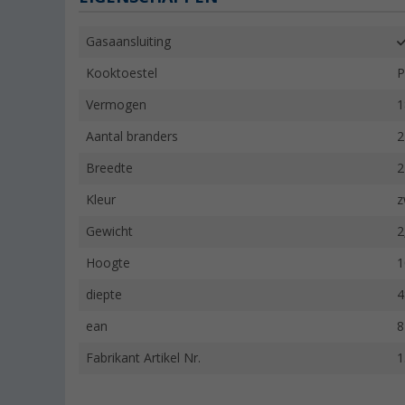
Gasaansluiting
Kooktoestel
P
Vermogen
1
Aantal branders
2
Breedte
2
Kleur
z
Gewicht
2
Hoogte
1
diepte
4
ean
8
Fabrikant Artikel Nr.
1