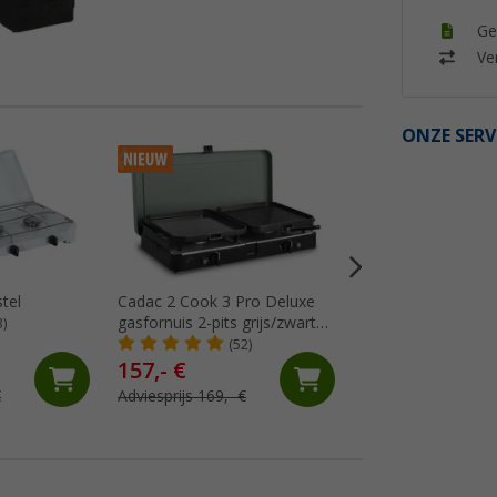
Ge
Ver
ONZE SERV
%
tel
Cadac 2 Cook 3 Pro Deluxe
Omnia campingove
gasfornuis 2-pits grijs/zwart
set incl. siliconen
3)
30 mbar
ovenrooster, 2 pa
(52)
(Me
& opbergtas
157,- €
75,
€
99
€
Adviesprijs 169,- €
Adviesprijs 99,90 €