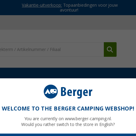
Vakantie-uitverkoop:
Topaanbiedingen voor jouw
avontuur!
Gas kooktoestellen
Mestic MGC 150 campingfornuis Twee bran
ee branders 1800 W
WELCOME TO THE BERGER CAMPING WEBSHOP!
You are currently on www.berger-camping.nl.
Would you rather switch to the store in English?
Adviespri