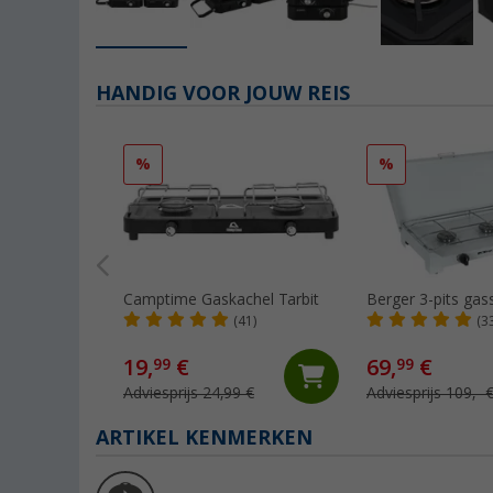
HANDIG VOOR JOUW REIS
%
%
Camptime Gaskachel Tarbit
Berger 3-pits gass
(41)
(3
19,
€
69,
€
99
99
Adviesprijs 24,99 €
Adviesprijs 109,- 
ARTIKEL KENMERKEN