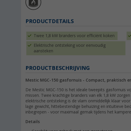
PRODUCTDETAILS
Twee 1,8 kW branders voor efficiënt koken
Elektrische ontsteking voor eenvoudig
aansteken
PRODUCTBESCHRIJVING
Mestic MGC-150 gasfornuis - Compact, praktisch en
De Mestic MGC-150 is het ideale tweepits gasfornuis voo
missen. Twee krachtige branders van elk 1,8 kW zorgen
elektrische ontsteking is de vlam onmiddellijk klaar voo
lage gewicht, hittebestendige behuizing en intuïtieve bed
inbegrepen - voor maximaal gemak tijdens het kampere
Details