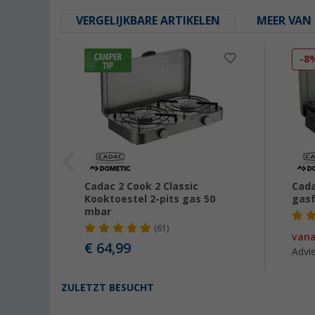
VERGELIJKBARE ARTIKELEN
MEER VAN 
-8
Cadac 2 Cook 2 Classic
Cada
 en
Kooktoestel 2-pits gas 50
gasf
mbar
(61)
van
€ 64,99
99
Advie
ZULETZT BESUCHT