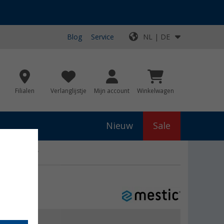
Blog
Service
NL | DE
Filialen
Verlanglijstje
Mijn account
Winkelwagen
Nieuw
Sale
ders 1800 W
js
€ 99,95