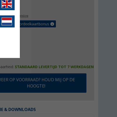
4,99
l. BTW
gratis verzending
r tot 5% voordeelkaartbonus
baarheid:
STANDAARD LEVERTIJD TOT 7 WERKDAGEN
EER OP VOORRAAD? HOUD MIJ OP DE
HOOGTE!
IE & DOWNLOADS