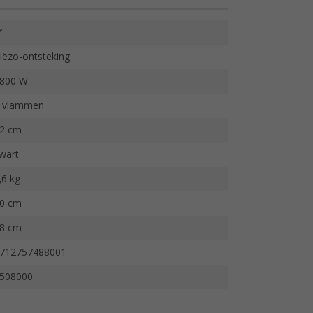
iëzo-ontsteking
800 W
 vlammen
2 cm
wart
,6 kg
0 cm
8 cm
712757488001
508000