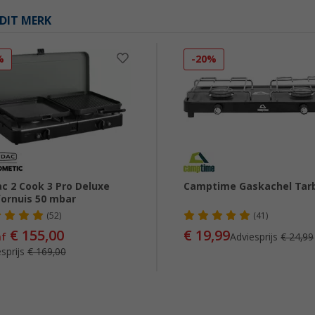
DIT MERK
%
-20%
c 2 Cook 3 Pro Deluxe
Camptime Gaskachel Tarb
ornuis 50 mbar
(52)
(41)
€ 155,00
€ 19,99
af
Adviesprijs
€ 24,99
sprijs
€ 169,00