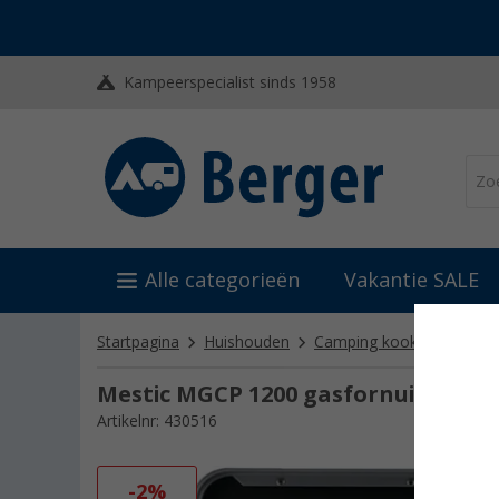
Kampeerspecialist sinds 1958
Alle categorieën
Vakantie SALE
Startpagina
Huishouden
Camping kooktoestellen
Mestic MGCP 1200 gasfornuis 30mb
Artikelnr: 430516
-2%