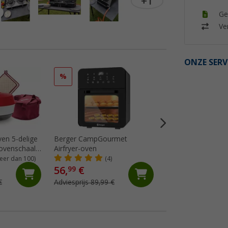
+1
Ge
Ver
ONZE SERV
%
%
en 5-delige
Berger CampGourmet
Omnia camping ove
n ovenschaal,
Airfryer-oven
Berger Editie 5-del
annenlappen
eer dan 100)
(4)
(9)
56,
€
93,
€
99
99
€
Adviesprijs 89,99 €
Adviesprijs 132,60 