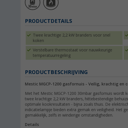
PRODUCTDETAILS
Twee krachtige 2,2 kW branders voor snel
koken
Verstelbare thermostaat voor nauwkeurige
temperatuurregeling
PRODUCTBESCHRIJVING
Mestic MGCP-1200 gasfornuis - Veilig, krachtig en
Met het Mestic MGCP-1200 30mbar gasfornuis wordt ko
twee krachtige 2,2 kW branders, hittebestendige behuiz
optimale kookresultaten - bijna zoals thuis. De elektrisc
indicatielampje bieden extra gemak en veiligheid. He
gemakkelijk, zelfs in winderige omstandigheden.
Details