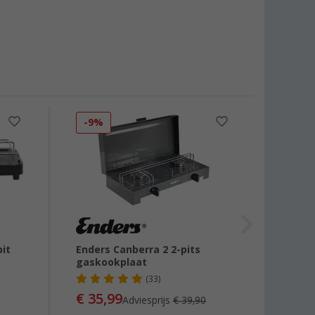
-9%
-35
it
Enders Canberra 2 2-pits
Berger
gaskookplaat
(33)
€ 35,99
€ 69
Adviesprijs
€ 39,90