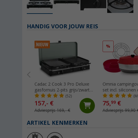
HANDIG VOOR JOUW REIS
%
Cadac 2 Cook 3 Pro Deluxe
Omnia campingov
gasfornuis 2-pits grijs/zwart
set incl. silicone
30 mbar
ovenrooster, 2 p
(52)
(M
& opbergtas
157,- €
75,
€
99
Adviesprijs 169,- €
Adviesprijs 99,90 
ARTIKEL KENMERKEN