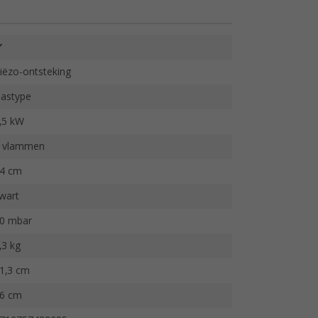
iëzo-ontsteking
astype
,5 kW
 vlammen
4 cm
wart
0 mbar
,3 kg
1,3 cm
6 cm