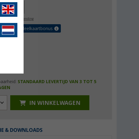
11,00
l. BTW
gratis verzending
et de voordeelkaartbonus
baarheid:
STANDAARD LEVERTIJD VAN 3 TOT 5
AGEN
IN WINKELWAGEN
IE & DOWNLOADS