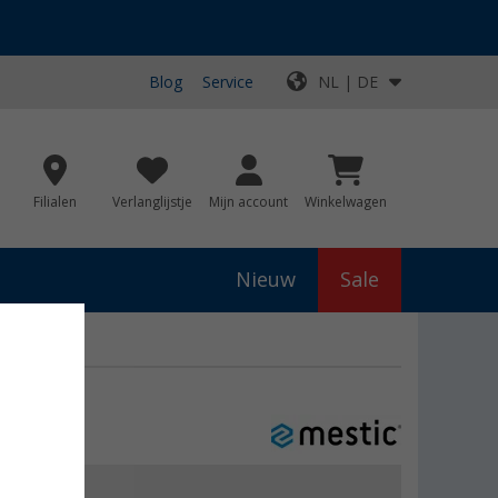
Blog
Service
NL | DE
Filialen
Verlanglijstje
Mijn account
Winkelwagen
Nieuw
Sale
js
€ 113,95