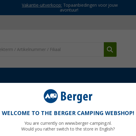
Vakantie-uitverkoop:
Topaanbiedingen voor jouw
avontuur!
Gas kooktoestellen
Mestic MGCP 1200 gasfornuis 30mbar
ar
WELCOME TO THE BERGER CAMPING WEBSHOP!
You are currently on www.berger-camping.nl.
Would you rather switch to the store in English?
Adviespri