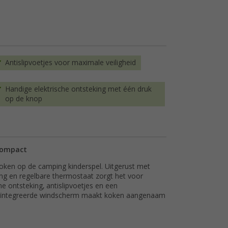
Antislipvoetjes voor maximale veiligheid
Handige elektrische ontsteking met één druk
op de knop
 compact
ken op de camping kinderspel. Uitgerust met
ing en regelbare thermostaat zorgt het voor
he ontsteking, antislipvoetjes en een
t geïntegreerde windscherm maakt koken aangenaam