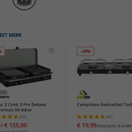
DIT MERK
%
-20%
c 2 Cook 3 Pro Deluxe
Camptime Gaskachel Tarb
ornuis 50 mbar
(52)
(41)
€ 155,00
€ 19,99
af
Adviesprijs
€ 24,99