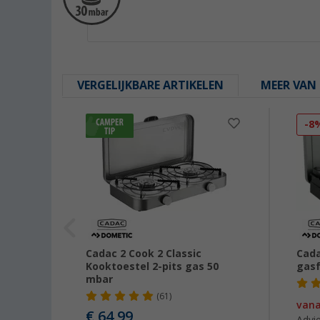
VERGELIJKBARE ARTIKELEN
MEER VAN 
-8
FD
Cadac 2 Cook 2 Classic
Cada
laat
Kooktoestel 2-pits gas 50
gasf
mbar
(61)
09,00
van
€ 64,99