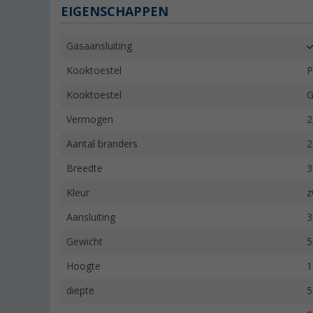
EIGENSCHAPPEN
Gasaansluiting
Kooktoestel
P
Kooktoestel
G
Vermogen
2
Aantal branders
2
Breedte
3
Kleur
z
Aansluiting
3
Gewicht
5
Hoogte
1
diepte
5