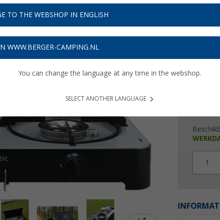
€ 1
E TO THE WEBSHOP IN ENGLISH
Prijzen inc
3,33
€ m
ON WWW.BERGER-CAMPING.NL
You can change the language at any time in the webshop.
SELECT ANOTHER LANGUAGE
Beschik
WERKD
1
INFORMAT