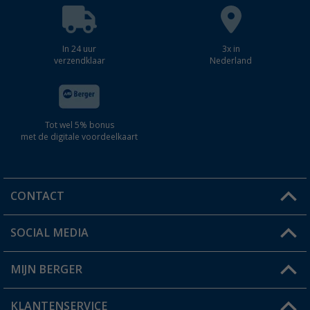
In 24 uur
3x in
verzendklaar
Nederland
Tot wel 5% bonus
met de digitale voordeelkaart
CONTACT
SOCIAL MEDIA
Een vraag?
MIJN BERGER
Winkel vinden
KLANTENSERVICE
Mijn account