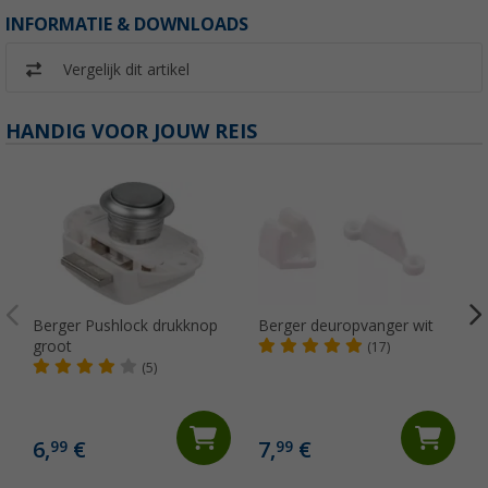
INFORMATIE & DOWNLOADS
Vergelijk dit artikel
HANDIG VOOR JOUW REIS
Berger Pushlock drukknop
Berger deuropvanger wit
groot
(17)
(5)
6,
€
7,
€
99
99
(