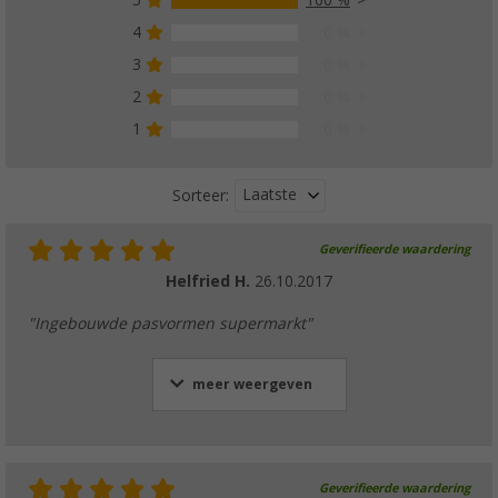
5
100 %
4
0 %
3
0 %
2
0 %
1
0 %
Laatste
Sorteer:
Geverifieerde waardering
Helfried H.
26.10.2017
"Ingebouwde pasvormen supermarkt"
meer weergeven
Geverifieerde waardering