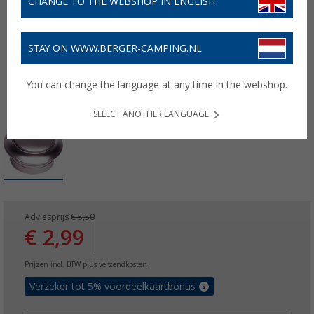
CHANGE TO THE WEBSHOP IN ENGLISH
STAY ON WWW.BERGER-CAMPING.NL
You can change the language at any time in the webshop.
SELECT ANOTHER LANGUAGE
Adviesprijs
€ 5,50
€ 2,99
Prijzen incl. BTW
plus verzendkosten
Verzeker tot 5% voordeelkaartbonus