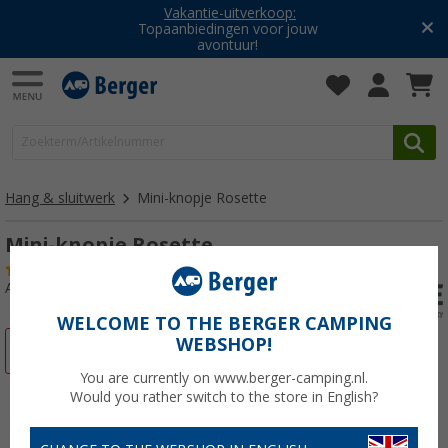
Vakantie-uitverkoop:
Topaanbiedingen voor jouw
avontuur!
Hang & sluitwerk
Mini-knopje Rosette
Mini-knopje Rosette
(5)
Artikelnr: 108220
WELCOME TO THE BERGER CAMPING
WEBSHOP!
-45%
You are currently on www.berger-camping.nl.
Would you rather switch to the store in English?