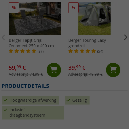
%
%
Berger Tapijt Grijs
Berger Touring Easy
Ornament 250 x 400 cm
grondzeil
(37)
(54)
59,
€
39,
€
99
99
Adviesprijs 74,99 €
Adviesprijs 49,99 €
PRODUCTDETAILS
Hoogwaardige afwerking
Gezellig
Inclusief
draagbandsysteem