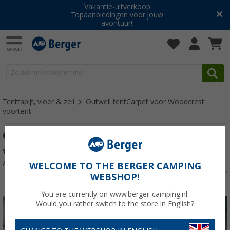
Vakantie-uitverkoop:
Topaanbiedingen voor jouw
avontuur!
Tenttapijt, vloer & zeil
Outwell tentCarpet voor Woodcrest
voortent
Outwell tentCarpet voor Woodcrest
voortent
Artikelnr: 192438
WELCOME TO THE BERGER CAMPING
WEBSHOP!
You are currently on www.berger-camping.nl.
Would you rather switch to the store in English?