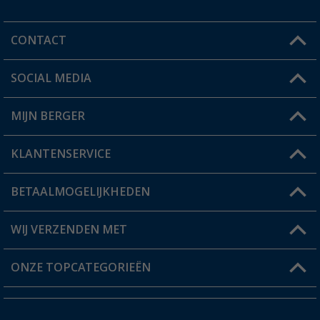
CONTACT
SOCIAL MEDIA
Een vraag?
MIJN BERGER
Winkel vinden
KLANTENSERVICE
Mijn account
Status bestelling
BETAALMOGELIJKHEDEN
FAQ & Contact
Berger voordeelkaart
Verzendinformatie
WIJ VERZENDEN MET
Verlanglijstje
Retourneren
ONZE TOPCATEGORIEËN
Catalogus
Camper en caravan accessoires
Dealer worden