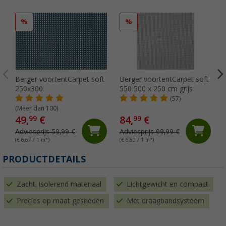
%
%
Berger voortentCarpet soft
Berger voortentCarpet soft
250x300
550 500 x 250 cm grijs
(57)
(Meer dan 100)
49,
€
84,
€
99
99
Adviesprijs 59,99 €
Adviesprijs 99,99 €
(€ 6,67 / 1 m²)
(€ 6,80 / 1 m²)
PRODUCTDETAILS
Zacht, isolerend materiaal
Lichtgewicht en compact
Precies op maat gesneden
Met draagbandsysteem