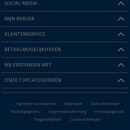
SOCIAL MEDIA
Een vraag?
MIJN BERGER
Winkel vinden
KLANTENSERVICE
Mijn account
Status bestelling
BETAALMOGELIJKHEDEN
FAQ & Contact
Berger voordeelkaart
Verzendinformatie
WIJ VERZENDEN MET
Verlanglijstje
Retourneren
ONZE TOPCATEGORIEËN
Catalogus
Camper en caravan accessoires
Dealer worden
Algemene voorwaarden
Batterijwet
Duitse Elektrowet
Keukenaccessoires
Bedrijfsgegevens
Gegevensbescherming
Herroepingsrecht
Toegankelijkheid
Cookie-instellingen
Campingmeubilair