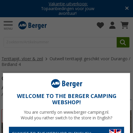
Vakantie-uitverkoop:
Topaanbiedingen voor jouw
avontuur!
Tenttapijt, vloer & zeil
Outwell tenttapijt geschikt voor Durango /
Birdland 4
Outwell tenttapijt geschikt voor Durango
/ Birdland 4
Artikelnr: 322935
WELCOME TO THE BERGER CAMPING
WEBSHOP!
You are currently on www.berger-camping.nl.
-21%
Would you rather switch to the store in English?