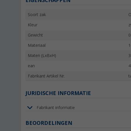
EIGENSCHAPPEN
Soort zak
O
Kleur
z
Gewicht
0
Materiaal
1
Maten (LxBxH)
3
ean
4
Fabrikant Artikel Nr.
t
JURIDISCHE INFORMATIE
Fabrikant informatie
BEOORDELINGEN