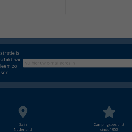
tratie is
schikbaar.
bleem zo
ssen.
3x in
Campingspecialist
Nederland
sinds 1958