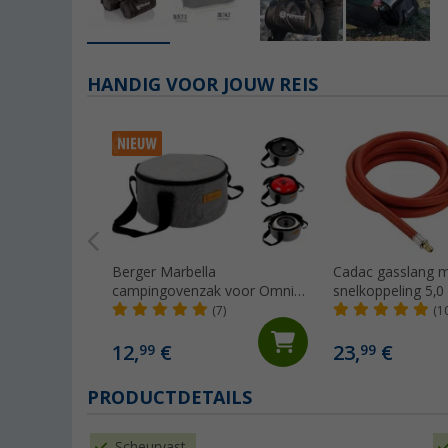
HANDIG VOOR JOUW REIS
Berger Marbella
Cadac gasslang 
campingovenzak voor Omnia
snelkoppeling 5,0
Classic, Maxi, Enders Vamo,
(7)
(1
Roadbacker
12,
€
23,
€
99
99
PRODUCTDETAILS
Scheurvast