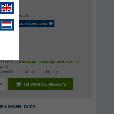
2,99
l. BTW
plus verzendkosten
r tot 5% voordeelkaartbonus
baarheid:
STANDAARD LEVERTIJD VAN 3 TOT 5
AGEN
s een klein aantal stuks beschikbaar
IN WINKELWAGEN
IE & DOWNLOADS