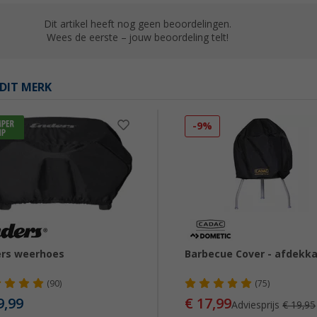
Dit artikel heeft nog geen beoordelingen.
Wees de eerste – jouw beoordeling telt!
DIT MERK
-9%
rs weerhoes
Barbecue Cover - afdekk
(90)
(75)
9,99
€ 17,99
Adviesprijs
€ 19,95