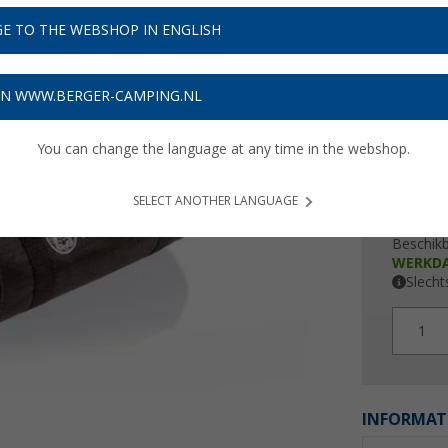
€ 2
E TO THE WEBSHOP IN ENGLISH
Prijzen inc
Verzeke
ON WWW.BERGER-CAMPING.NL
You can change the language at any time in the webshop.
SELECT ANOTHER LANGUAGE
Beschik
WERKD
Slecht
1
INFORMAT