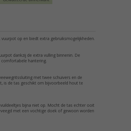
2 vuurpot op en biedt extra gebruiksmogelijkheden.
rpot dankzij de extra vulling binnenin. De
n comfortabele hantering.
eewegritssluiting met twee schuivers en de
t, is de tas geschikt om bijvoorbeeld hout te
vuildeeltjes bijna niet op. Mocht de tas echter ooit
ngeveegd met een vochtige doek of gewoon worden