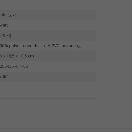
pbergtas
wart
,19 kg
00% polyesterweefsel met PVC-laminering
6 x 18,5 x 18,5 cm
250435701706
a-fk2