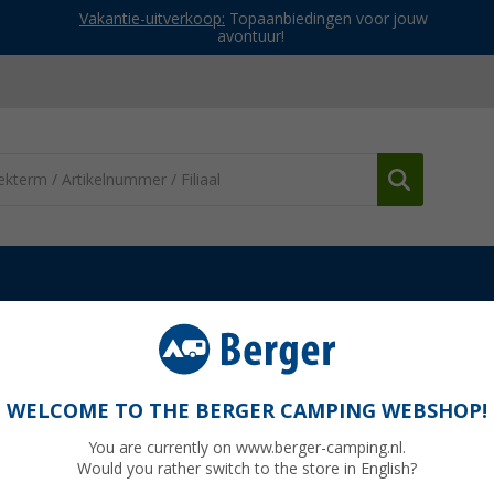
Vakantie-uitverkoop:
Topaanbiedingen voor jouw
avontuur!
es & kooktoestellen
BBQ beschermhoezen & tassen
Petromax 
k2
WELCOME TO THE BERGER CAMPING WEBSHOP!
You are currently on www.berger-camping.nl.
Would you rather switch to the store in English?
Adviespri