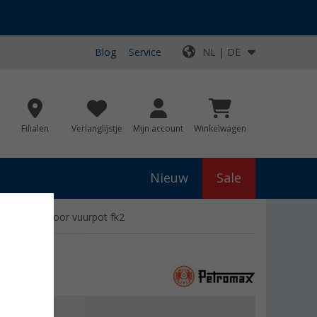
Blog
Service
NL | DE
Filialen
Verlanglijstje
Mijn account
Winkelwagen
Nieuw
Sale
Draagtas voor vuurpot fk2
js
€ 24,90