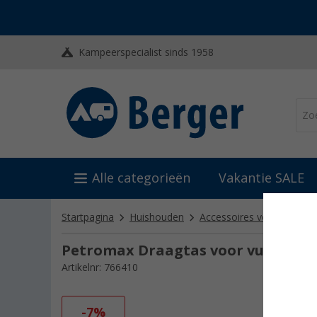
Kampeerspecialist sinds 1958
Alle categorieën
Vakantie SALE
Startpagina
Huishouden
Accessoires voor barbecu
Petromax Draagtas voor vuurpot f
Artikelnr: 766410
-7%