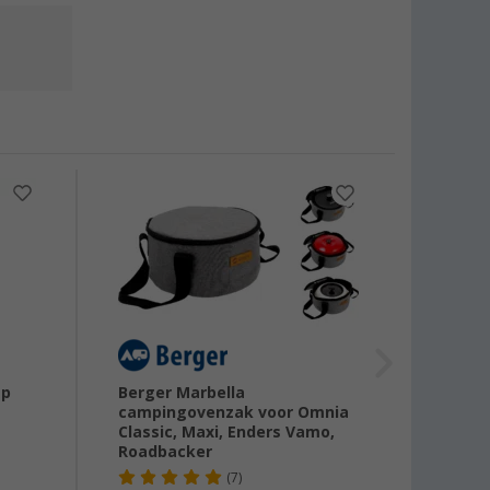
-26
ap
Berger Marbella
Campi
campingovenzak voor Omnia
afdekh
Classic, Maxi, Enders Vamo,
Roadbacker
€ 27
(7)