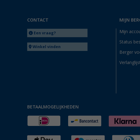
CONTACT
MIJN BER
Mijn acco
Een vraag?
Status bes
Winkel vinden
Berger vo
Verlanglijs
BETAALMOGELIJKHEDEN