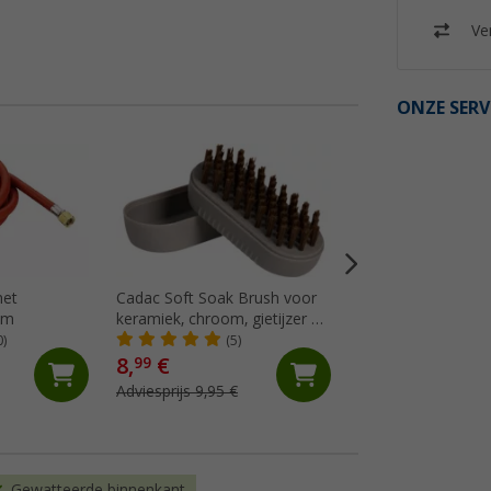
Ver
ONZE SERV
%
met
Cadac Soft Soak Brush voor
Enders transportta
 m
keramiek, chroom, gietijzer en
(Me
geëmailleerde oppervlakken
0)
(5)
12 cm
8,
€
25,
€
99
99
Adviesprijs 9,95 €
Adviesprijs 29,90 €
Gewatteerde binnenkant