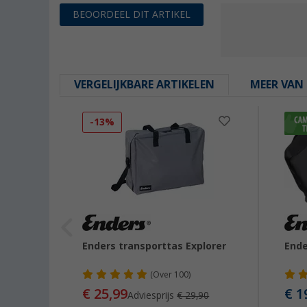
BEOORDEEL DIT ARTIKEL
VERGELIJKBARE ARTIKELEN
MEER VAN 
-13%
or
Enders transporttas Explorer
Ende
t
(
Over
100)
€ 25,99
€ 1
Adviesprijs
€ 29,90