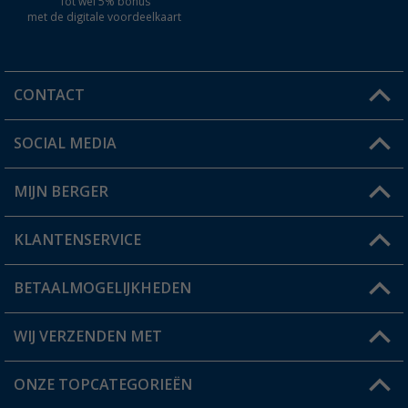
Tot wel 5% bonus
met de digitale voordeelkaart
CONTACT
SOCIAL MEDIA
Een vraag?
MIJN BERGER
Winkel vinden
KLANTENSERVICE
Mijn account
Status bestelling
BETAALMOGELIJKHEDEN
FAQ & Contact
Berger voordeelkaart
Verzendinformatie
WIJ VERZENDEN MET
Verlanglijstje
Retourneren
ONZE TOPCATEGORIEËN