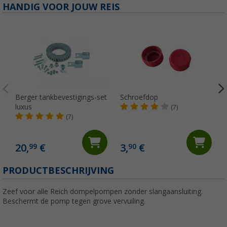
HANDIG VOOR JOUW REIS
Berger tankbevestigings-set
Schroefdop
luxus
(7)
(7)
20,
€
3,
€
99
90
(
PRODUCTBESCHRIJVING
Zeef voor alle Reich dompelpompen zonder slangaansluiting.
Beschermt de pomp tegen grove vervuiling.