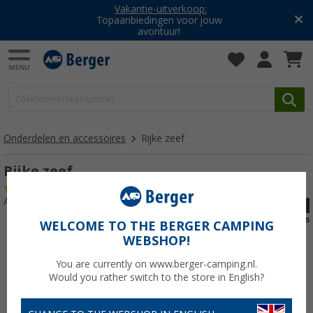
Vakantie-uitverkoop:
Topaanbiedingen voor jouw
avontuur!
Onderdelen en accessoires
Rijke zeef
Rijke zeef
(1)
Artikelnr: 167600
WELCOME TO THE BERGER CAMPING
WEBSHOP!
You are currently on www.berger-camping.nl.
Would you rather switch to the store in English?