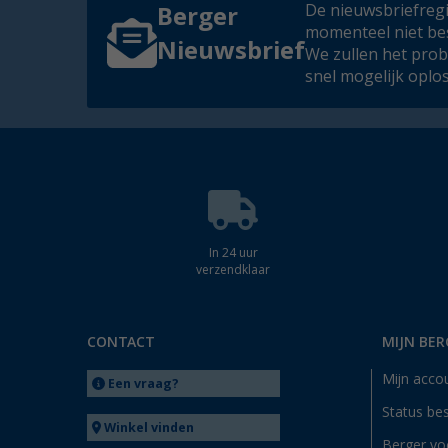
De nieuwsbriefregis
Berger
momenteel niet be
Nieuwsbrief
We zullen het pro
snel mogelijk oplo
In 24 uur
verzendklaar
CONTACT
MIJN BER
Mijn acco
Een vraag?
Status bes
Winkel vinden
Berger vo