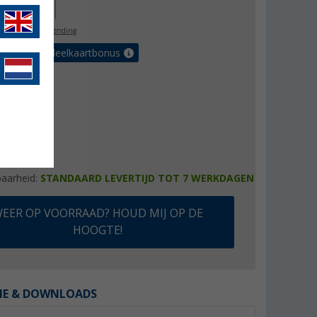
94,95
l. BTW
gratis verzending
et de voordeelkaartbonus
baarheid:
STANDAARD LEVERTIJD TOT 7 WERKDAGEN
EER OP VOORRAAD? HOUD MIJ OP DE
HOOGTE!
IE & DOWNLOADS