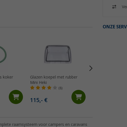
Ver
ONZE SERV
%
vs koker
Glazen koepel met rubber
Rondsel & beugel 
Mini Heki
versnellingsbak
(8)
(10)
14,
€
99
115,- €
Adviesprijs 16,99 €
omplete raamsysteem voor campers en caravans