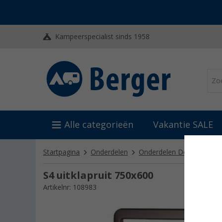
Kampeerspecialist sinds 1958
Alle categorieën
Vakantie SALE
Startpagina
Onderdelen
Onderdelen Dometic
O
S4 uitklapruit 750x600
Artikelnr: 108983