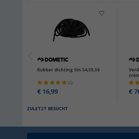
Rubber dichting 5m S4,S5,S6
Verd
crè
(2)
€ 16,99
€ 7
ZULETZT BESUCHT