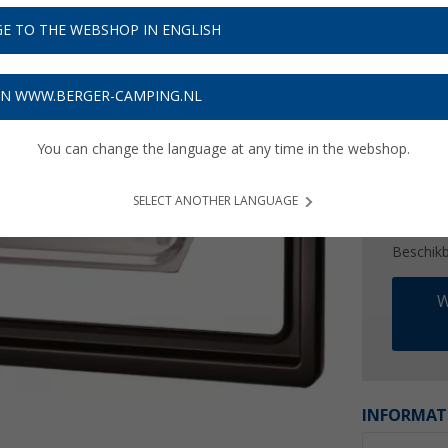
€ 2
E TO THE WEBSHOP IN ENGLISH
Prijzen inc
8,85
€ m
ON WWW.BERGER-CAMPING.NL
You can change the language at any time in the webshop.
SELECT ANOTHER LANGUAGE
Beschik
W
INFORMAT