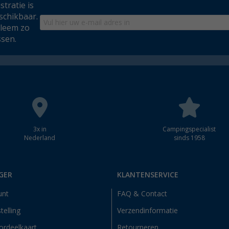
tratie is
schikbaar.
bleem zo
ssen.
3x in
Campingspecialist
Nederland
sinds 1958
GER
KLANTENSERVICE
unt
FAQ & Contact
telling
Verzendinformatie
ordeelkaart
Retourneren