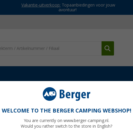
Vakantie-uitverkoop:
Topaanbiedingen voor jouw
avontuur!
nderdelen Dometic ramen
S4 uitklapruit 750x600
WELCOME TO THE BERGER CAMPING WEBSHOP!
You are currently on www.berger-camping.nl.
Would you rather switch to the store in English?