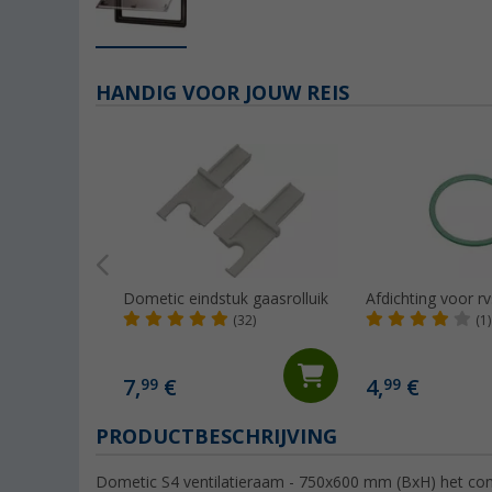
HANDIG VOOR JOUW REIS
Dometic eindstuk gaasrolluik
Afdichting voor r
(32)
(1)
7,
€
4,
€
99
99
PRODUCTBESCHRIJVING
Dometic S4 ventilatieraam - 750x600 mm (BxH) het c