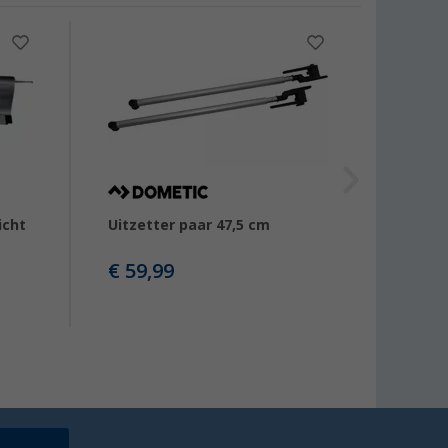
-11
icht
Uitzetter paar 47,5 cm
Uitzet
€ 59,99
€ 61