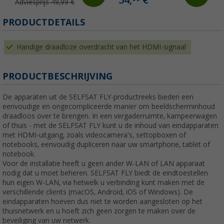
34,
€
Adviesprijs 49,99 €
PRODUCTDETAILS
Handige draadloze overdracht van het HDMI-signaal
PRODUCTBESCHRIJVING
De apparaten uit de SELFSAT FLY-productreeks bieden een
eenvoudige en ongecompliceerde manier om beeldscherminhoud
draadloos over te brengen. In een vergaderruimte, kampeerwagen
of thuis - met de SELFSAT FLY kunt u de inhoud van eindapparaten
met HDMI-uitgang, zoals videocamera's, settopboxen of
notebooks, eenvoudig dupliceren naar uw smartphone, tablet of
notebook.
Voor de installatie heeft u geen ander W-LAN of LAN apparaat
nodig dat u moet beheren. SELFSAT FLY biedt de eindtoestellen
hun eigen W-LAN, via hetwelk u verbinding kunt maken met de
verschillende clients (macOS, Android, iOS of Windows). De
eindapparaten hoeven dus niet te worden aangesloten op het
thuisnetwerk en u hoeft zich geen zorgen te maken over de
beveiliging van uw netwerk.