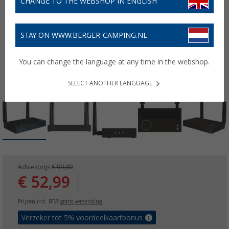
CHANGE TO THE WEBSHOP IN ENGLISH
STAY ON WWW.BERGER-CAMPING.NL
You can change the language at any time in the webshop.
SELECT ANOTHER LANGUAGE
Adviesprijs
€ 99,00
€ 52,99
Prijzen incl. BTW
gratis verzending
Verzeker tot 5% voordeelkaartbonus