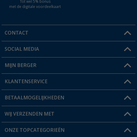
Tot wel 5% bonus
met de digitale voordeelkaart
CONTACT
SOCIAL MEDIA
Een vraag?
MIJN BERGER
Winkel vinden
KLANTENSERVICE
Mijn account
Status bestelling
BETAALMOGELIJKHEDEN
FAQ & Contact
Berger voordeelkaart
Verzendinformatie
WIJ VERZENDEN MET
Verlanglijstje
Retourneren
ONZE TOPCATEGORIEËN