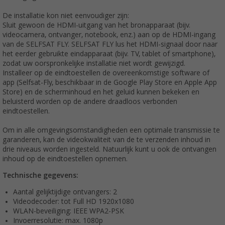
De installatie kon niet eenvoudiger zijn:
Sluit gewoon de HDMI-uitgang van het bronapparaat (bijv.
videocamera, ontvanger, notebook, enz.) aan op de HDMI-ingang
van de SELFSAT FLY. SELFSAT FLY lus het HDMI-signaal door naar
het eerder gebruikte eindapparaat (bijv. TV, tablet of smartphone),
zodat uw oorspronkelijke installatie niet wordt gewijzigd.
Installeer op de eindtoestellen de overeenkomstige software of
app (Selfsat-Fly, beschikbaar in de Google Play Store en Apple App
Store) en de scherminhoud en het geluid kunnen bekeken en
beluisterd worden op de andere draadloos verbonden
eindtoestellen.
Om in alle omgevingsomstandigheden een optimale transmissie te
garanderen, kan de videokwaliteit van de te verzenden inhoud in
drie niveaus worden ingesteld. Natuurlijk kunt u ook de ontvangen
inhoud op de eindtoestellen opnemen.
Technische gegevens:
Aantal gelijktijdige ontvangers: 2
Videodecoder: tot Full HD 1920x1080
WLAN-beveiliging: IEEE WPA2-PSK
Invoerresolutie: max. 1080p