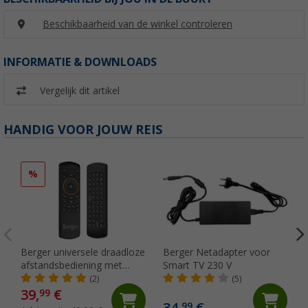
Beschikbaarheid van de winkel controleren
INFORMATIE & DOWNLOADS
Vergelijk dit artikel
HANDIG VOOR JOUW REIS
%
Berger universele draadloze
Berger Netadapter voor
afstandsbediening met
Smart TV 230 V
toetsenbord en Air Mouse
(2)
(5)
39,
€
99
99