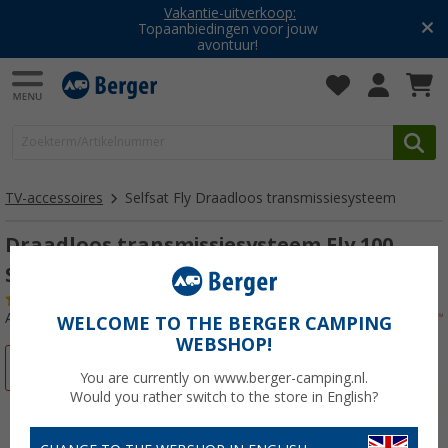
Vakantie-uitverkoop:
Topaanbiedingen voor jouw
avontuur!
TV-accessoires
Selfsat Fly Draadloos transmissiesysteem
Draadloos transmissiesysteem Fly 100
Selfsat
(4)
Artikelnr: 285670
WELCOME TO THE BERGER CAMPING
WEBSHOP!
-46%
You are currently on www.berger-camping.nl.
Would you rather switch to the store in English?