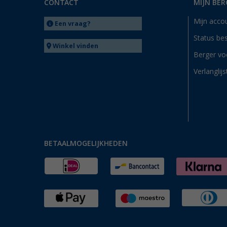
CONTACT
MIJN BER
Mijn acco
Een vraag?
Status bes
Winkel vinden
Berger vo
Verlanglijs
BETAALMOGELIJKHEDEN