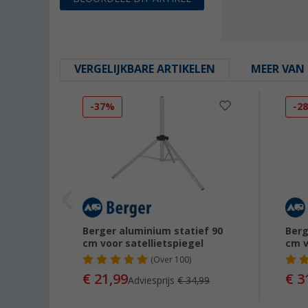
VERGELIJKBARE ARTIKELEN
MEER VAN 
-37%
-2
Berger aluminium statief 90
Berg
cm voor satellietspiegel
cm v
(
Over
100)
€ 21,99
€ 3
Adviesprijs
€ 34,99