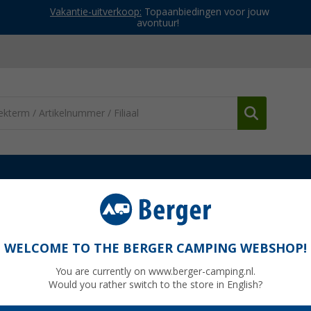
Vakantie-uitverkoop:
Topaanbiedingen voor jouw
avontuur!
ieven & masten
Selfsat MWR montageplaat voor 5G antenne
G antenne
WELCOME TO THE BERGER CAMPING WEBSHOP!
You are currently on www.berger-camping.nl.
Would you rather switch to the store in English?
Adviespri