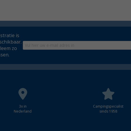
tratie is
schikbaar.
bleem zo
ssen.
3x in
Campingspecialist
Nederland
sinds 1958