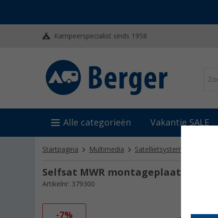
Kampeerspecialist sinds 1958
Alle categorieën
Vakantie SALE
Startpagina
Multimedia
Satellietsystemen
Stat
Selfsat MWR montageplaat voor 5
Artikelnr: 379300
-7%