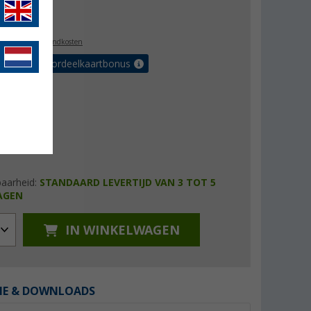
5,99
l. BTW
plus verzendkosten
r tot 5% voordeelkaartbonus
baarheid:
STANDAARD LEVERTIJD VAN 3 TOT 5
AGEN
IN WINKELWAGEN
IE & DOWNLOADS