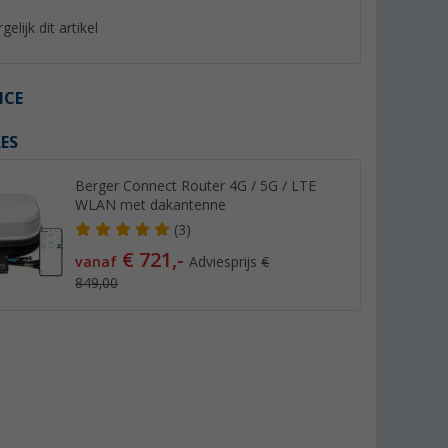
gelijk dit artikel
ICE
ES
%
Berger Connect Router 4G / 5G / LTE
WLAN met dakantenne
(3)
€ 721,-
vanaf
Adviesprijs
€
3.0
Berger mobiele satelliet
Megasat coaxkabel 
849,00
tomatisch
systeem complete set
geschikt voor Sat /
it
meter
(19)
(92)
36,
€
99
6,
€
99
Adviesprijs 44,99 €