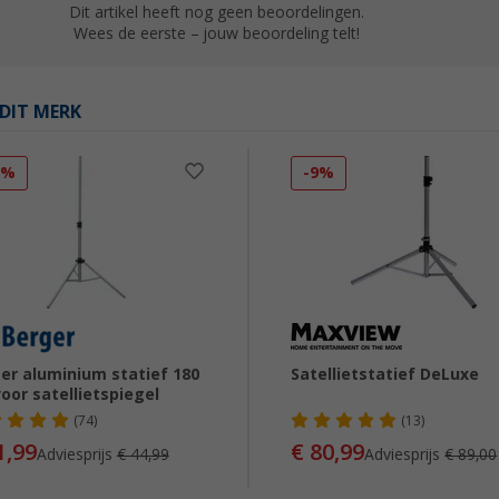
Dit artikel heeft nog geen beoordelingen.
Wees de eerste – jouw beoordeling telt!
DIT MERK
8%
-9%
er aluminium statief 180
Satellietstatief DeLuxe
oor satellietspiegel
(74)
(13)
1,99
€ 80,99
Adviesprijs
€ 44,99
Adviesprijs
€ 89,00