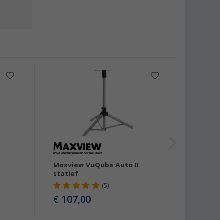
Maxview VuQube Auto II
Maxvi
statief
trans
(5)
€ 107,00
€ 49