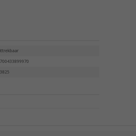
ittrekbaar
700433899970
3825