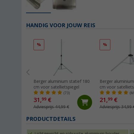
HANDIG VOOR JOUW REIS
%
%
Berger aluminium statief 180
Berger aluminium 
cm voor satellietspiegel
cm voor satelliets
(73)
(M
31,
€
21,
€
99
99
Adviesprijs 44,99 €
Adviesprijs 34,99 
PRODUCTDETAILS
Lichtgewicht en robuuste aluminium houder