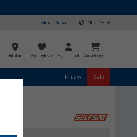
Blog
Service
NL | DE
Filialen
Verlanglijstje
Mijn account
Winkelwagen
Nieuw
Sale
js
€ 49,90