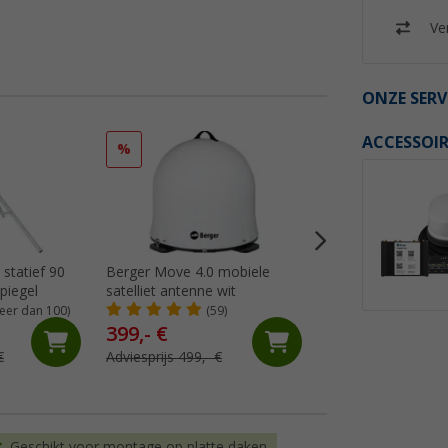
Ver
ONZE SERV
ACCESSOIR
%
%
statief 90
Berger Move 4.0 mobiele
Berger Pathfinder 
piegel
satelliet antenne wit
opvouwbaar volau
satellietsysteem w
eer dan 100)
(59)
(12)
399,- €
402,- €
€
Adviesprijs 499,- €
Adviesprijs 549,- €
Geschikt voor montage op platte daken