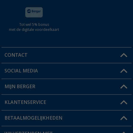
Tot wel 5% bonus
met de digitale voordeelkaart
CONTACT
SOCIAL MEDIA
Een vraag?
MIJN BERGER
Winkel vinden
KLANTENSERVICE
Mijn account
Status bestelling
BETAALMOGELIJKHEDEN
FAQ & Contact
Berger voordeelkaart
Verzendinformatie