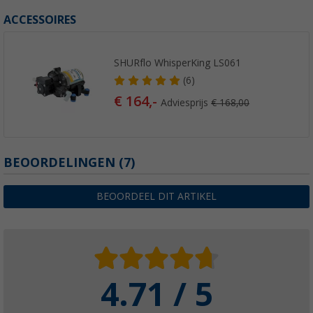
ACCESSOIRES
SHURflo WhisperKing LS061
(6)
€ 164,-
Adviesprijs
€ 168,00
BEOORDELINGEN
(7)
BEOORDEEL DIT ARTIKEL
4.71 / 5