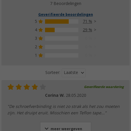
7 Beoordelingen
Geverifieerde beoordelingen
5
71 %
4
29 %
3
0 %
2
0 %
1
0 %
Laatste
Sorteer:
Geverifieerde waardering
Corina W.
28.05.2020
"De schroefverbinding is niet zo strak als het zou moeten
zijn. Het druipt eruit. Misschien een Teflon tape..."
meer weergeven