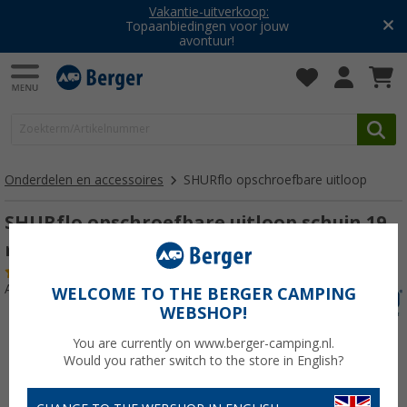
Vakantie-uitverkoop:
Topaanbiedingen voor jouw
avontuur!
Onderdelen en accessoires
SHURflo opschroefbare uitloop
SHURflo opschroefbare uitloop schuin 19
mm
(7)
Artikelnr: 429991
WELCOME TO THE BERGER CAMPING
WEBSHOP!
You are currently on www.berger-camping.nl.
Would you rather switch to the store in English?