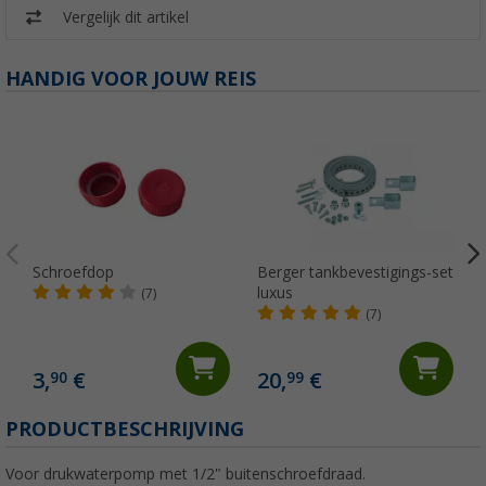
Vergelijk dit artikel
HANDIG VOOR JOUW REIS
Schroefdop
Berger tankbevestigings-set
luxus
(7)
(7)
3,
€
20,
€
90
99
(
PRODUCTBESCHRIJVING
Voor drukwaterpomp met 1/2" buitenschroefdraad.