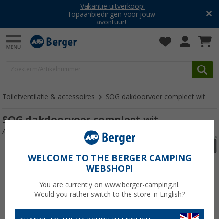
Vakantie-uitverkoop:
Topaanbiedingen voor jouw
avontuur!
Toiletventilatie & accessoires
SOG dakdoorvoer compleet wit
SOG dakdoorvoer compleet wit
Artikelnr: 555062
WELCOME TO THE BERGER CAMPING
WEBSHOP!
You are currently on www.berger-camping.nl.
Would you rather switch to the store in English?