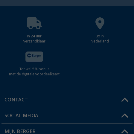
In 24 uur
3x in
verzendklaar
Nederland
Tot wel 5% bonus
met de digitale voordeelkaart
CONTACT
SOCIAL MEDIA
Een vraag?
MIJN BERGER
Winkel vinden