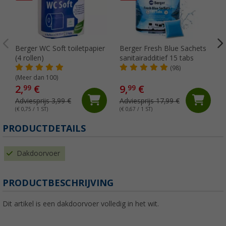
Berger WC Soft toiletpapier
Berger Fresh Blue Sachets
(4 rollen)
sanitairadditief 15 tabs
(98)
(Meer dan 100)
2,
€
9,
€
99
99
Adviesprijs 3,99 €
Adviesprijs 17,99 €
(€ 0,75 / 1 ST)
(€ 0,67 / 1 ST)
(
PRODUCTDETAILS
Dakdoorvoer
PRODUCTBESCHRIJVING
Dit artikel is een dakdoorvoer volledig in het wit.