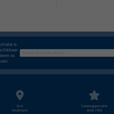
tratie is
schikbaar.
bleem zo
ssen.
3x in
Campingspecialist
Nederland
sinds 1958