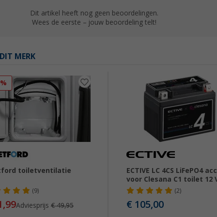
Dit artikel heeft nog geen beoordelingen.
Wees de eerste – jouw beoordeling telt!
DIT MERK
5%
ford toiletventilatie
ECTIVE LC 4CS LiFePO4 ac
voor Clesana C1 toilet 12 
(9)
(2)
1,99
€ 105,00
Adviesprijs
€ 49,95