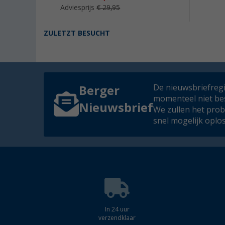
Adviesprijs
€ 29,95
ZULETZT BESUCHT
De nieuwsbriefregis
Berger
momenteel niet be
Nieuwsbrief
We zullen het pro
snel mogelijk oplo
In 24 uur
verzendklaar