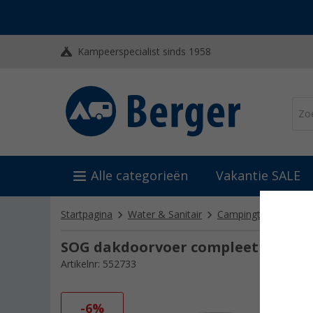
Kampeerspecialist sinds 1958
Alle categorieën
Vakantie SALE
Startpagina
Water & Sanitair
Campingtoiletten
SOG dakdoorvoer compleet zwart
Artikelnr: 552733
-6%