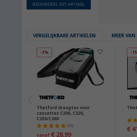
BEOORDEEL DIT ARTIKEL
VERGELIJKBARE ARTIKELEN
MEER VAN 
-3%
-1
abel
Thetford draagtas voor
Thet
ilet
cassettes C200, C220,
C250/C260
(15)
€ 4
€ 28,99
vanaf