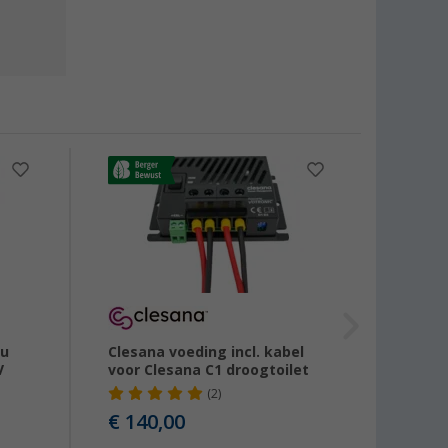
-3%
cu
Clesana voeding incl. kabel
Thetf
V
voor Clesana C1 droogtoilet
casset
C250/
(2)
€ 140,00
vanaf