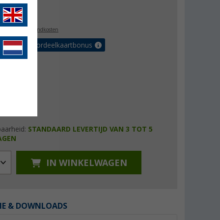
7,99
l. BTW
plus verzendkosten
r tot 5% voordeelkaartbonus
baarheid:
STANDAARD LEVERTIJD VAN 3 TOT 5
AGEN
IN WINKELWAGEN
IE & DOWNLOADS