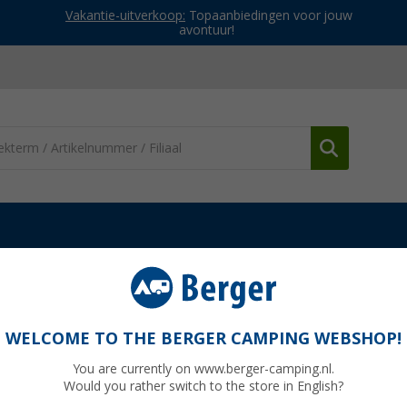
Vakantie-uitverkoop:
Topaanbiedingen voor jouw
avontuur!
Toiletventilatie & accessoires
SOG dakdoorvoer compleet zwart
WELCOME TO THE BERGER CAMPING WEBSHOP!
You are currently on www.berger-camping.nl.
Would you rather switch to the store in English?
Adviespri