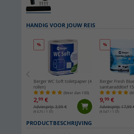
HANDIG VOOR JOUW REIS
%
%
Berger WC Soft toiletpapier (4
Berger Fresh Blu
rollen)
sanitairadditief 1
(Meer dan 100)
(M
2,
€
9,
€
99
99
Adviesprijs 3,99 €
Adviesprijs 17,99 
(€ 0,75 / 1 ST)
(€ 0,67 / 1 ST)
PRODUCTBESCHRIJVING