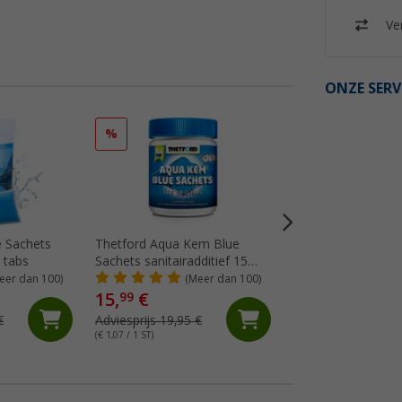
Ver
ONZE SERV
%
%
e Sachets
Thetford Aqua Kem Blue
Thetford aqua ke
5 tabs
Sachets sanitairadditief 15
sanitaire vloeistof 2
tabs
eer dan 100)
(Meer dan 100)
(Me
15,
€
12,
€
99
99
€
Adviesprijs 19,95 €
Adviesprijs 17,95 €
(€ 1,07 / 1 ST)
(€ 6,50 / 1 l)