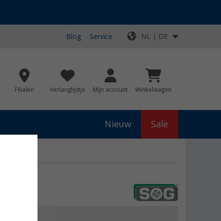
Blog
Service
NL | DE
Filialen
Verlanglijstje
Mijn account
Winkelwagen
Nieuw
Sale
js
€ 29,90