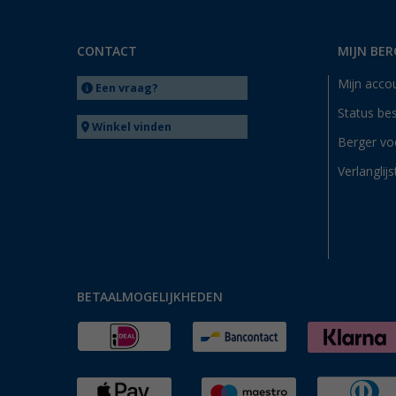
CONTACT
MIJN BER
Mijn acco
Een vraag?
Status bes
Winkel vinden
Berger vo
Verlanglijs
BETAALMOGELIJKHEDEN