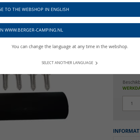
€ 2
E TO THE WEBSHOP IN ENGLISH
Prijzen inc
Verzeke
ON WWW.BERGER-CAMPING.NL
You can change the language at any time in the webshop.
SELECT ANOTHER LANGUAGE
Beschik
WERKD
1
INFORMAT