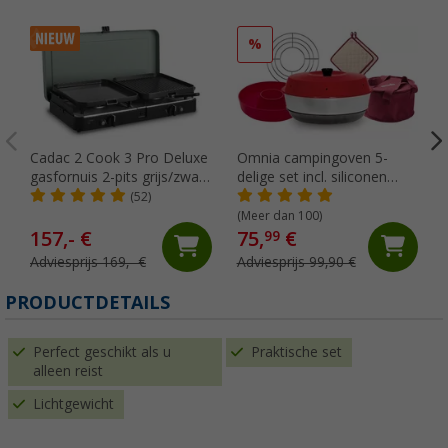
%
Cadac 2 Cook 3 Pro Deluxe
Omnia campingoven 5-
gasfornuis 2-pits grijs/zwart
delige set incl. siliconen
30 mbar
ovenschaal, ovenrooster, 2
(52)
pannenlappen & opbergtas
(Meer dan 100)
157,- €
75,
€
99
Adviesprijs 169,- €
Adviesprijs 99,90 €
PRODUCTDETAILS
Perfect geschikt als u
Praktische set
alleen reist
Lichtgewicht