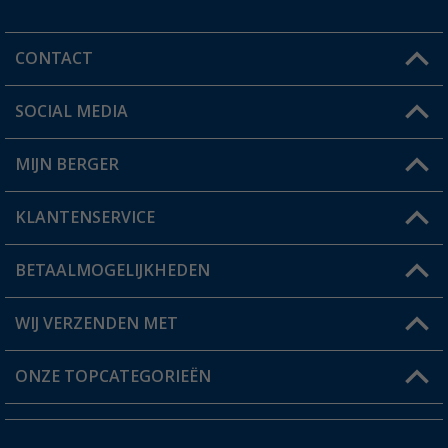
CONTACT
SOCIAL MEDIA
Een vraag?
MIJN BERGER
Winkel vinden
KLANTENSERVICE
Mijn account
Status bestelling
BETAALMOGELIJKHEDEN
FAQ & Contact
Berger voordeelkaart
Verzendinformatie
WIJ VERZENDEN MET
Verlanglijstje
Retourneren
ONZE TOPCATEGORIEËN
Catalogus
Camper en caravan accessoires
Dealer worden