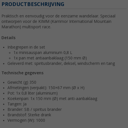
PRODUCTBESCHRIJVING
Praktisch en eenvoudig voor de eenzame wandelaar. Speciaal
ontworpen voor de KIMM (Karrimor International Mountain
Marathon) multisport race.
Details
Inbegrepen in de set
1x minisauspan aluminium 0,8 L
1x pan met antiaanbaklaag (150 mm Ø)
Geleverd met: spiritusbrander, deksel, windscherm en tang
Technische gegevens
Gewicht (g) 350
Afmetingen (verpakt): 150×67 mm (Ø x H)
Pot: 1x 0,8 liter (aluminium)
Koekenpan: 1x 150 mm (Ø) met anti-aanbaklaag
Tangen: Ja
Brander: SB / spiritus brander
Brandstof: Sterke drank
Vermogen (W): 1000