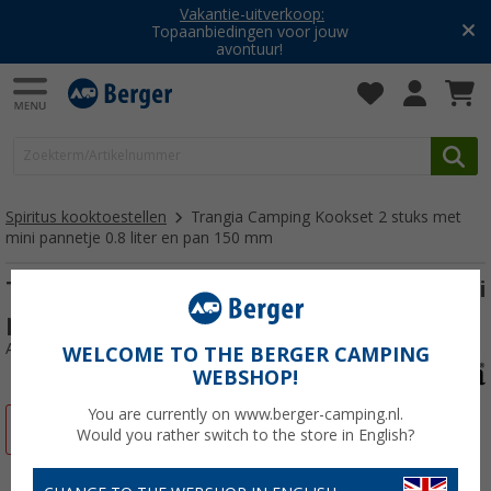
Vakantie-uitverkoop:
Topaanbiedingen voor jouw
avontuur!
Spiritus kooktoestellen
Trangia Camping Kookset 2 stuks met
mini pannetje 0.8 liter en pan 150 mm
Trangia Camping Kookset 2 stuks met mini
pannetje 0.8 liter en pan 150 mm
Artikelnr: 561901
WELCOME TO THE BERGER CAMPING
WEBSHOP!
You are currently on www.berger-camping.nl.
-22%
Would you rather switch to the store in English?