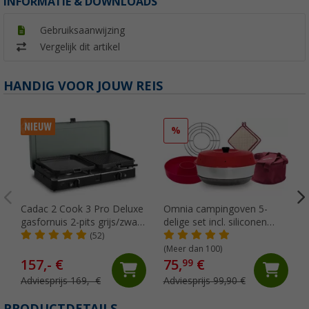
INFORMATIE & DOWNLOADS
Gebruiksaanwijzing
Vergelijk dit artikel
HANDIG VOOR JOUW REIS
%
Cadac 2 Cook 3 Pro Deluxe
Omnia campingoven 5-
gasfornuis 2-pits grijs/zwart
delige set incl. siliconen
30 mbar
ovenschaal, ovenrooster, 2
(52)
pannenlappen & opbergtas
(Meer dan 100)
157,- €
75,
€
99
Adviesprijs 169,- €
Adviesprijs 99,90 €
PRODUCTDETAILS