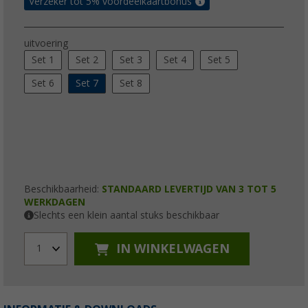
Verzeker tot 5% voordeelkaartbonus
uitvoering
Set 1
Set 2
Set 3
Set 4
Set 5
Set 6
Set 7
Set 8
Beschikbaarheid:
STANDAARD LEVERTIJD VAN 3 TOT 5
WERKDAGEN
Slechts een klein aantal stuks beschikbaar
IN WINKELWAGEN
1