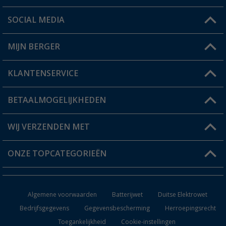
SOCIAL MEDIA
Een vraag?
MIJN BERGER
Winkel vinden
KLANTENSERVICE
Mijn account
Status bestelling
BETAALMOGELIJKHEDEN
FAQ & Contact
Berger voordeelkaart
Verzendinformatie
WIJ VERZENDEN MET
Verlanglijstje
Retourneren
ONZE TOPCATEGORIEËN
Catalogus
Camper en caravan accessoires
Dealer worden
Algemene voorwaarden
Batterijwet
Duitse Elektrowet
Keukenaccessoires
Bedrijfsgegevens
Gegevensbescherming
Herroepingsrecht
Toegankelijkheid
Cookie-instellingen
Campingmeubilair