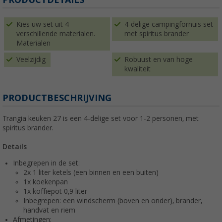
Kies uw set uit 4
4-delige campingfornuis set
verschillende materialen.
met spiritus brander
Materialen
Veelzijdig
Robuust en van hoge
kwaliteit
PRODUCTBESCHRIJVING
Trangia keuken 27 is een 4-delige set voor 1-2 personen, met
spiritus brander.
Details
Inbegrepen in de set:
2x 1 liter ketels (een binnen en een buiten)
1x koekenpan
1x koffiepot 0,9 liter
Inbegrepen: een windscherm (boven en onder), brander,
handvat en riem
Afmetingen: