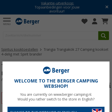
Vakantie-uitverkoop:
Topaanbiedingen voor jouw
avontuur!
Spiritus kooktoestellen
Trangia Trangiakök 27 Camping kookset
4-delig met Spirit brander
Trangia Trangiakök 27-2 UL Camping
kookset 4-delig met Spirit brander set 7
Artikelnr: 568090
WELCOME TO THE BERGER CAMPING
WEBSHOP!
You are currently on www.berger-camping.nl.
-13%
Would you rather switch to the store in English?