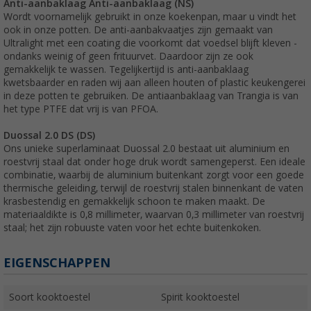
Anti-aanbaklaag Anti-aanbaklaag (NS)
Wordt voornamelijk gebruikt in onze koekenpan, maar u vindt het
ook in onze potten. De anti-aanbakvaatjes zijn gemaakt van
Ultralight met een coating die voorkomt dat voedsel blijft kleven -
ondanks weinig of geen frituurvet. Daardoor zijn ze ook
gemakkelijk te wassen. Tegelijkertijd is anti-aanbaklaag
kwetsbaarder en raden wij aan alleen houten of plastic keukengerei
in deze potten te gebruiken. De antiaanbaklaag van Trangia is van
het type PTFE dat vrij is van PFOA.
Duossal 2.0 DS (DS)
Ons unieke superlaminaat Duossal 2.0 bestaat uit aluminium en
roestvrij staal dat onder hoge druk wordt samengeperst. Een ideale
combinatie, waarbij de aluminium buitenkant zorgt voor een goede
thermische geleiding, terwijl de roestvrij stalen binnenkant de vaten
krasbestendig en gemakkelijk schoon te maken maakt. De
materiaaldikte is 0,8 millimeter, waarvan 0,3 millimeter van roestvrij
staal; het zijn robuuste vaten voor het echte buitenkoken.
EIGENSCHAPPEN
Soort kooktoestel
Spirit kooktoestel